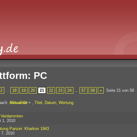
ttform: PC
2
...
18
19
20
21
22
23
24
...
57
58
»
Seite 21 von 58
nach:
Aktualität
,
Titel
,
Datum
,
Wertung
 Verdammten
i 1, 2010
tung Panzer: Kharkov 1943
 7, 2010