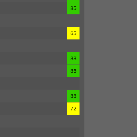
85
65
88
86
88
72