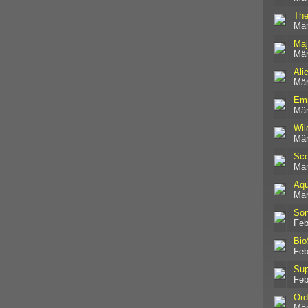
The
Mär
Maj
Mär
Ali
Mär
Emp
Mär
Wil
Mär
Sce
Mär
Aqu
Mär
Son
Feb
Bio
Feb
Sup
Feb
Ord
Mär