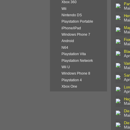
Xbox 360
Par
Mai
Wii
Nintendo DS
Her
Mai
Playstation Portable
Mag
iPhone/iPad
Mai
Windows Phone 7
Fio
Android
Mai
N64
Bla
Playstation Vita
Apr
Playstation Network
Vam
Wii U
Mai
Windows Phone 8
Sam
Apr
Playstation 4
Xbox One
Lor
Apr
Heg
Mai
Die
Mai
Die
Mär