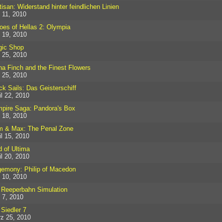
tisan: Widerstand hinter feindlichen Linien
 11, 2010
oes of Hellas 2: Olympia
 19, 2010
ic Shop
 25, 2010
na Finch and the Finest Flowers
 25, 2010
ck Sails: Das Geisterschiff
il 22, 2010
pire Saga: Pandora's Box
 18, 2010
 & Max: The Penal Zone
il 15, 2010
d of Ultima
il 20, 2010
emony: Philip of Macedon
 10, 2010
 Reeperbahn Simulation
 7, 2010
 Siedler 7
z 25, 2010