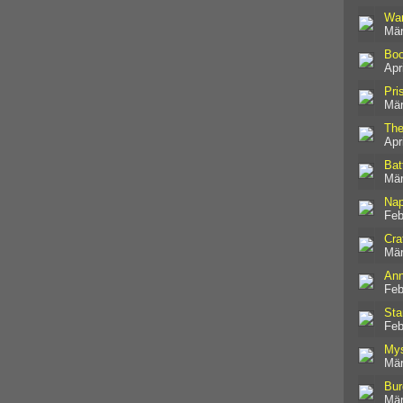
War
Mär
Boo
Apr
Pri
Mär
The
Apr
Bat
Mär
Nap
Feb
Cra
Mär
Ann
Feb
Sta
Feb
Mys
Mär
Bur
Mär