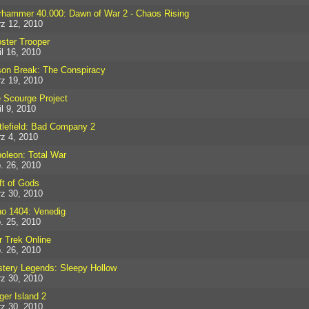
hammer 40.000: Dawn of War 2 - Chaos Rising
z 12, 2010
ster Trooper
il 16, 2010
son Break: The Conspiracy
z 19, 2010
 Scourge Project
il 9, 2010
tlefield: Bad Company 2
z 4, 2010
oleon: Total War
. 26, 2010
ft of Gods
z 30, 2010
o 1404: Venedig
. 25, 2010
r Trek Online
. 26, 2010
tery Legends: Sleepy Hollow
z 30, 2010
ger Island 2
z 30, 2010