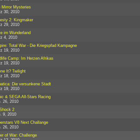
 Mirror Mysteries
z 30, 2010
esty 2: Kingmaker
z 29, 2010
ce im Wunderland
z 4, 2010
ire: Total War - Die Kriegspfad Kampagne
z 19, 2010
dlife Camp: Im Herzen Afrikas
z 19, 2010
ne It? Twilight
z 18, 2010
atica: Die versunkene Stadt
z 19, 2010
ic & SEGA All-Stars Racing
. 26, 2010
Shock 2
. 9, 2010
erstars V8 Next Challange
. 26, 2010
er of War: Challenge
z 12, 2010