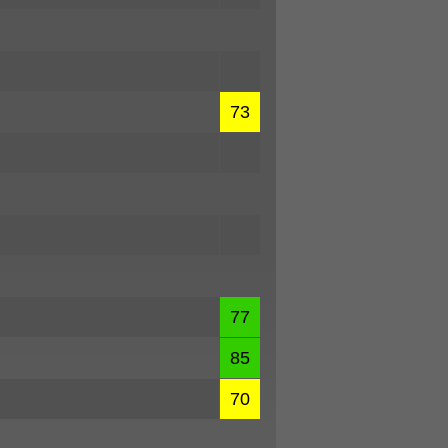
73
77
85
70