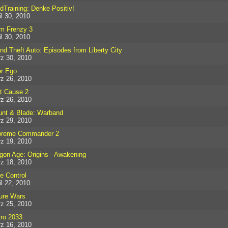
dTraining: Denke Positiv!
il 30, 2010
m Frenzy 3
il 30, 2010
nd Theft Auto: Episodes from Liberty City
z 30, 2010
er Ego
z 26, 2010
t Cause 2
z 26, 2010
nt & Blade: Warband
z 29, 2010
preme Commander 2
z 19, 2010
gon Age: Origins - Awakening
z 18, 2010
e Control
il 22, 2010
ure Wars
z 25, 2010
ro 2033
z 16, 2010