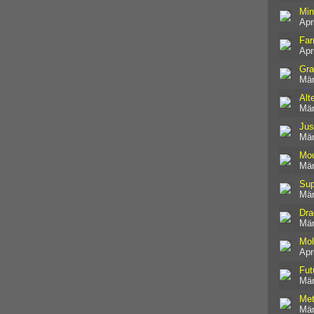
Min
Apr
Far
Apr
Gra
Mär
Alt
Mär
Jus
Mär
Mou
Mär
Su
Mär
Dra
Mär
Mol
Apr
Fut
Mär
Met
Mär