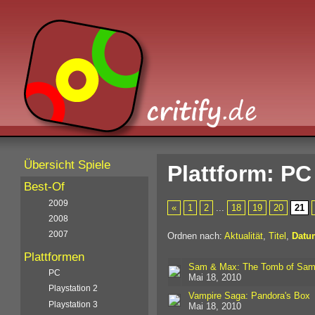
Übersicht Spiele
Plattform: PC
Best-Of
2009
«
1
2
...
18
19
20
21
2008
2007
Ordnen nach:
Aktualität
,
Titel
,
Datu
Plattformen
Sam & Max: The Tomb of Sa
PC
Mai 18, 2010
Playstation 2
Vampire Saga: Pandora's Box
Playstation 3
Mai 18, 2010