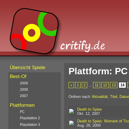
Übersicht Spiele
Plattform: PC
Best-Of
2009
«
1
2
...
11
12
13
14
2008
2007
Ordnen nach:
Aktualität
,
Titel
,
Datu
Plattformen
Death to Spies
PC
Okt. 12, 2007
Playstation 2
Death to Spies: Moment of Tru
Playstation 3
Aug. 29, 2009