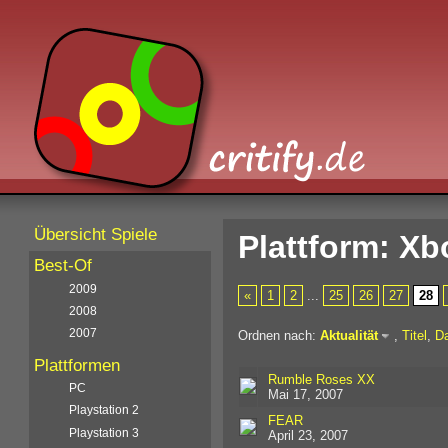
Übersicht Spiele
Plattform: Xb
Best-Of
2009
«
1
2
...
25
26
27
28
2008
2007
Ordnen nach:
Aktualität
,
Titel
,
D
Plattformen
Rumble Roses XX
PC
Mai 17, 2007
Playstation 2
FEAR
Playstation 3
April 23, 2007