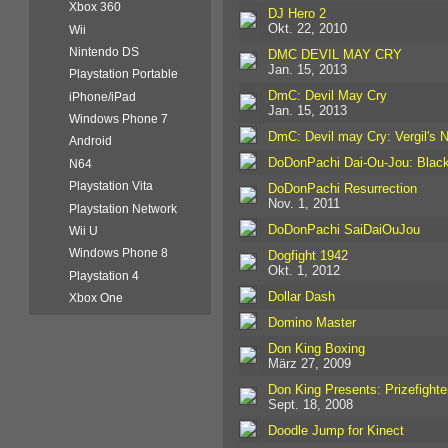
Xbox 360
DJ Hero 2
Okt. 22, 2010
Wii
Nintendo DS
DMC DEVIL MAY CRY
Jan. 15, 2013
Playstation Portable
DmC: Devil May Cry
iPhone/iPad
Jan. 15, 2013
Windows Phone 7
DmC: Devil may Cry: Vergil's 
Android
DoDonPachi Dai-Ou-Jou: Black
N64
Playstation Vita
DoDonPachi Resurrection
Nov. 1, 2011
Playstation Network
DoDonPachi SaiDaiOuJou
Wii U
Windows Phone 8
Dogfight 1942
Okt. 1, 2012
Playstation 4
Dollar Dash
Xbox One
Domino Master
Don King Boxing
März 27, 2009
Don King Presents: Prizefighte
Sept. 18, 2008
Doodle Jump for Kinect