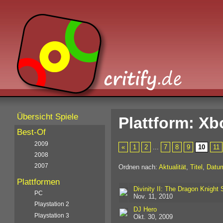
Übersicht Spiele
Plattform: Xb
Best-Of
2009
«
1
2
...
7
8
9
10
11
2008
2007
Ordnen nach:
Aktualität
,
Titel
,
Datu
Plattformen
Divinity II: The Dragon Knight
PC
Nov. 11, 2010
Playstation 2
DJ Hero
Playstation 3
Okt. 30, 2009