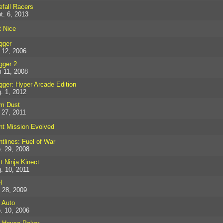
efall Racers
t. 6, 2013
t Nice
gger
i 12, 2006
gger 2
i 11, 2008
gger: Hyper Arcade Edition
. 1, 2012
m Dust
i 27, 2011
nt Mission Evolved
ntlines: Fuel of War
. 29, 2008
it Ninja Kinect
. 10, 2011
l
 28, 2009
l Auto
. 10, 2006