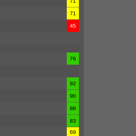
71
71
45
76
92
90
88
83
69