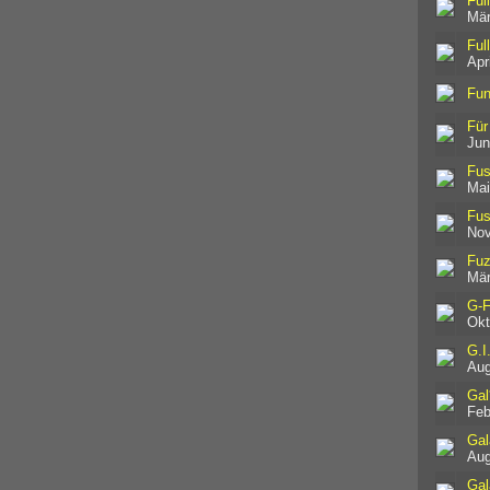
Ful
Mär
Ful
Apr
Fun
Für
Jun
Fu
Mai
Fus
Nov
Fuz
Mär
G-F
Okt
G.I
Aug
Gal
Feb
Gal
Aug
Gal