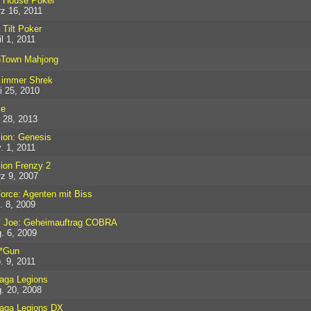
l House Poker
z 16, 2011
l Tilt Poker
il 1, 2011
Town Mahjong
 immer Shrek
i 25, 2010
se
 28, 2013
ion: Genesis
. 1, 2011
ion Frenzy 2
z 9, 2007
orce: Agenten mit Biss
. 8, 2009
. Joe: Geheimauftrag COBRA
. 6, 2009
*Gun
. 9, 2011
aga Legions
. 20, 2008
aga Legions DX