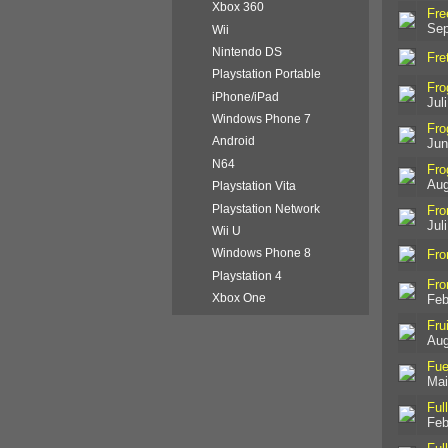
Xbox 360
Fre
Sep
Wii
Nintendo DS
Fre
Playstation Portable
Fro
iPhone/iPad
Jul
Windows Phone 7
Fro
Android
Jun
N64
Fro
Aug
Playstation Vita
Playstation Network
Fro
Jul
Wii U
Windows Phone 8
Fro
Playstation 4
Fro
Xbox One
Feb
Fru
Aug
Fue
Mai
Ful
Feb