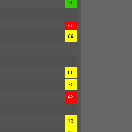
76
40
69
66
70
42
73