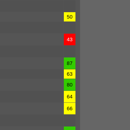
50
43
87
63
80
64
66