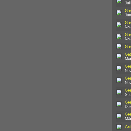
Jul
Gam
Jun
Gam
Nov
Gar
Nov
Gar
Gat
Mai
Gea
Nov
Gea
Nov
Gea
Sep
Gea
Dez
Gea
Mär
Gel