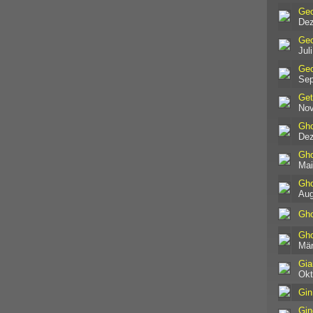
Geo
Dez
Geo
Jul
Geo
Sep
Get
Nov
Gho
Dez
Gho
Mai
Gho
Aug
Gho
Gho
Mär
Gia
Okt
Gi
Gin