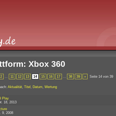
ttform: Xbox 360
2
...
11
12
13
14
15
16
17
...
38
39
»
Seite 14 von 39
nach:
Aktualität
,
Titel
,
Datum
,
Wertung
l Play
t. 18, 2013
cture
. 9, 2008