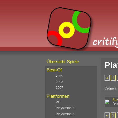
Übersicht Spiele
Pla
Best-Of
2009
«
1
2008
2007
Ordnen 
Plattformen
Zum
PC
Dez
Playstation 2
Playstation 3
«
1