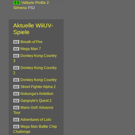
9.9
Valkyrie Profile 2:
Silmeria
PS2
Aktuelle WiiUV-
Spiele
xx
Breath of Fire
xx
Mega Man 7
xx
Donkey Kong Country
3
xx
Donkey Kong Country
2
xx
Donkey Kong Country
xx
Street Fighter Alpha 2
xx
Nobunga's Ambition
xx
Gargoyle's Quest 2
xx
Mario Golf: Advance
Tour
xx
Adventures of Lolo
xx
Mega Man Battle Chip
Challenge