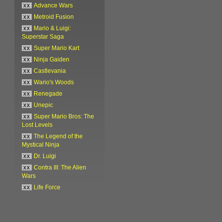
xx
Advance Wars
xx
Metroid Fusion
xx
Mario & Luigi:
Superstar Saga
xx
Super Mario Kart
xx
Ninja Gaiden
xx
Castlevania
xx
Wario's Woods
xx
Renegade
xx
Unepic
xx
Super Mario Bros: The
Lost Levels
xx
The Legend of the
Mystical Ninja
xx
Dr. Luigi
xx
Contra III: The Alien
Wars
xx
Life Force