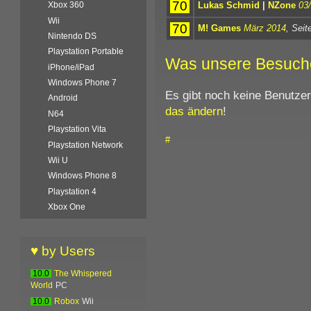
70
Lukas Schmid
|
NZone
03
Xbox 360
Wii
70
M! Games
März 2014
, Seit
Nintendo DS
Playstation Portable
Was unsere Besuch
iPhone/iPad
Windows Phone 7
Es gibt noch keine Benutze
Android
das ändern
!
N64
Playstation Vita
#
Playstation Network
Wii U
Windows Phone 8
Playstation 4
Xbox One
♥ by Users
10.0
The Whispered
World
PC
10.0
Robox
Wii