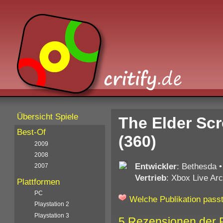
Übersicht Spiele
The Elder Sc
Best-Of
(360)
2009
2008
Entwickler
: Bethesda
2007
Vertrieb
: Xbox Live Ar
Plattformen
PC
Welche Publikation passt
Playstation 2
Playstation 3
5 Rezensionen der 