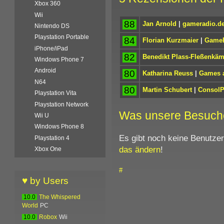
Xbox 360
Wii
88
Jan Arnold
|
gameradio.d
Nintendo DS
Playstation Portable
84
Florian Kurzmaier
|
Game
iPhone/iPad
82
Benedikt Plass-Fleßenkä
Windows Phone 7
Android
80
Katharina Reuss
|
Games a
N64
80
Martin Schubert
|
ConsolP
Playstation Vita
Playstation Network
Was unsere Besuch
Wii U
Windows Phone 8
Es gibt noch keine Benutze
Playstation 4
das ändern
!
Xbox One
#
♥ by Users
10.0
The Whispered
World
PC
10.0
Robox
Wii