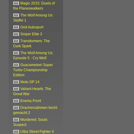
xx
Magic 2015: Duels of
the Planeswalkers
xx
The Wolf Among Us:
Staffel 1
xx
Grid Autosport
xx
Sniper Elite 3
xx
Transformers: The
Dark Spark
xx
The Wolf Among Us:
Episode 5 - Cry Wolf
xx
Guacamelee! Super
Turbo Championship
Edition
xx
Moto GP 14
xx
Valiant Hearts: The
Great War
xx
Enemy Front
xx
Drachenzähmen leicht
gemacht 2
xx
Murdered: Souls
Suspect
xx
Ultra Street Fighter 4