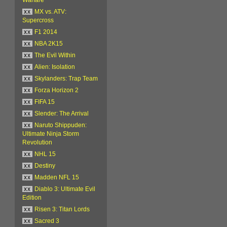
xx
MX vs. ATV:
Supercross
xx
F1 2014
xx
NBA 2K15
xx
The Evil Within
xx
Alien: Isolation
xx
Skylanders: Trap Team
xx
Forza Horizon 2
xx
FIFA 15
xx
Slender: The Arrival
xx
Naruto Shippuden:
Ultimate Ninja Storm
Revolution
xx
NHL 15
xx
Destiny
xx
Madden NFL 15
xx
Diablo 3: Ultimate Evil
Edition
xx
Risen 3: Titan Lords
xx
Sacred 3