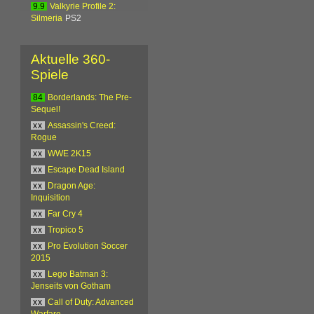
9.9
Valkyrie Profile 2:
Silmeria
PS2
Aktuelle 360-
Spiele
84
Borderlands: The Pre-
Sequel!
xx
Assassin's Creed:
Rogue
xx
WWE 2K15
xx
Escape Dead Island
xx
Dragon Age:
Inquisition
xx
Far Cry 4
xx
Tropico 5
xx
Pro Evolution Soccer
2015
xx
Lego Batman 3:
Jenseits von Gotham
xx
Call of Duty: Advanced
Warfare