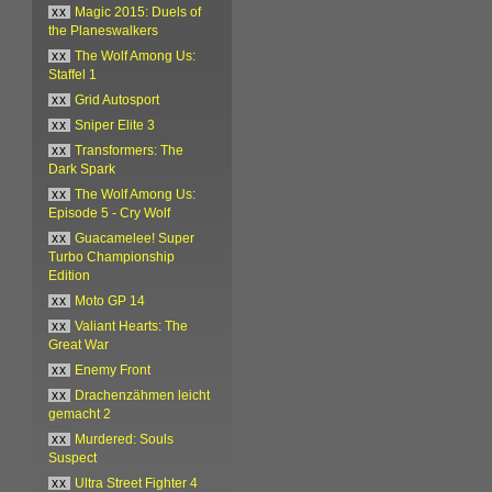
xx
Magic 2015: Duels of
the Planeswalkers
xx
The Wolf Among Us:
Staffel 1
xx
Grid Autosport
xx
Sniper Elite 3
xx
Transformers: The
Dark Spark
xx
The Wolf Among Us:
Episode 5 - Cry Wolf
xx
Guacamelee! Super
Turbo Championship
Edition
xx
Moto GP 14
xx
Valiant Hearts: The
Great War
xx
Enemy Front
xx
Drachenzähmen leicht
gemacht 2
xx
Murdered: Souls
Suspect
xx
Ultra Street Fighter 4