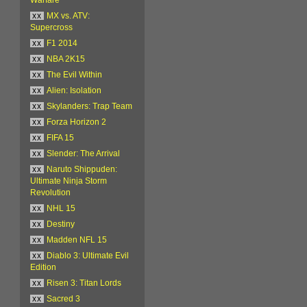
xx
MX vs. ATV:
Supercross
xx
F1 2014
xx
NBA 2K15
xx
The Evil Within
xx
Alien: Isolation
xx
Skylanders: Trap Team
xx
Forza Horizon 2
xx
FIFA 15
xx
Slender: The Arrival
xx
Naruto Shippuden:
Ultimate Ninja Storm
Revolution
xx
NHL 15
xx
Destiny
xx
Madden NFL 15
xx
Diablo 3: Ultimate Evil
Edition
xx
Risen 3: Titan Lords
xx
Sacred 3