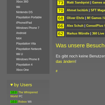
Xbox 360
73
Matti Sandqvist
|
Games ak
Wii
70
Ahmet Iscitürk
|
SFT Maga
Nintendo DS
68
Playstation Portable
Oliver Ehrle
|
M! Games
N
iPhone/iPad
66
Alex Schuh
|
ConsolPlus
Windows Phone 7
62
Android
Markus Würstle
|
360 Live
N64
Playstation Vita
Was unsere Besuch
Playstation Network
Wii U
Es gibt noch keine Benutze
Windows Phone 8
das ändern
!
Playstation 4
Xbox One
#
♥ by Users
10.0
The Whispered
World
PC
10.0
Robox
Wii