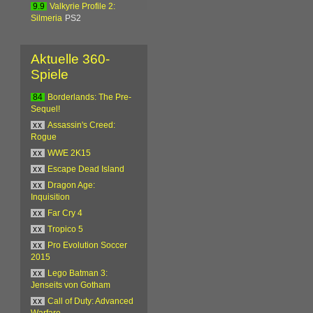
9.9
Valkyrie Profile 2:
Silmeria
PS2
Aktuelle 360-
Spiele
84
Borderlands: The Pre-
Sequel!
xx
Assassin's Creed:
Rogue
xx
WWE 2K15
xx
Escape Dead Island
xx
Dragon Age:
Inquisition
xx
Far Cry 4
xx
Tropico 5
xx
Pro Evolution Soccer
2015
xx
Lego Batman 3:
Jenseits von Gotham
xx
Call of Duty: Advanced
Warfare