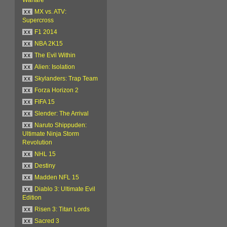
xx
MX vs. ATV:
Supercross
xx
F1 2014
xx
NBA 2K15
xx
The Evil Within
xx
Alien: Isolation
xx
Skylanders: Trap Team
xx
Forza Horizon 2
xx
FIFA 15
xx
Slender: The Arrival
xx
Naruto Shippuden:
Ultimate Ninja Storm
Revolution
xx
NHL 15
xx
Destiny
xx
Madden NFL 15
xx
Diablo 3: Ultimate Evil
Edition
xx
Risen 3: Titan Lords
xx
Sacred 3