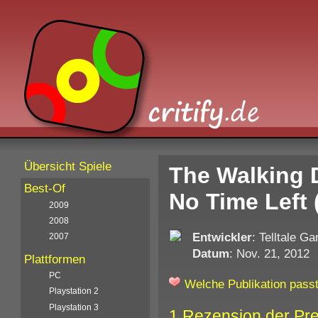
Übersicht Spiele
The Walking 
Best-Of
No Time Left 
2009
2008
Entwickler
: Telltale G
2007
Datum
: Nov. 21, 2012
Plattformen
PC
Welche Publikation passt
Playstation 2
Playstation 3
1 Rezension der Pr