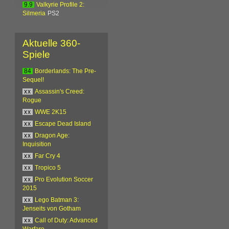
9.9
Valkyrie Profile 2:
Silmeria
PS2
Aktuelle 360-
Spiele
84
Borderlands: The Pre-
Sequel!
xx
Assassin's Creed:
Rogue
xx
WWE 2K15
xx
Escape Dead Island
xx
Dragon Age:
Inquisition
xx
Far Cry 4
xx
Tropico 5
xx
Pro Evolution Soccer
2015
xx
Lego Batman 3:
Jenseits von Gotham
xx
Call of Duty: Advanced
Warfare