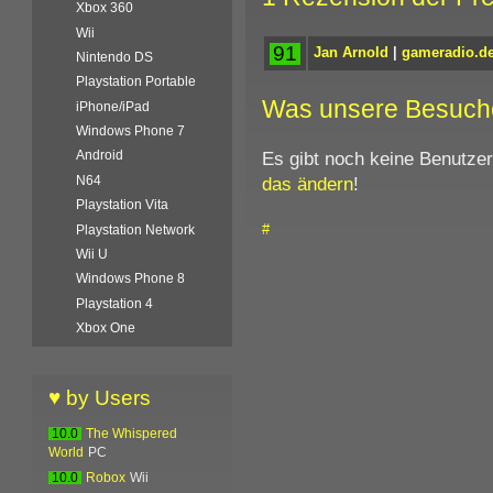
Xbox 360
Wii
91
Jan Arnold
|
gameradio.d
Nintendo DS
Playstation Portable
Was unsere Besuch
iPhone/iPad
Windows Phone 7
Es gibt noch keine Benutze
Android
das ändern
!
N64
Playstation Vita
#
Playstation Network
Wii U
Windows Phone 8
Playstation 4
Xbox One
♥ by Users
10.0
The Whispered
World
PC
10.0
Robox
Wii