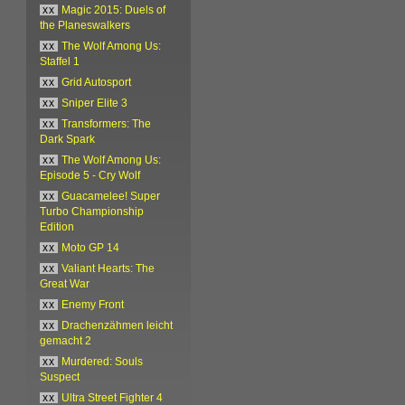
xx
Magic 2015: Duels of
the Planeswalkers
xx
The Wolf Among Us:
Staffel 1
xx
Grid Autosport
xx
Sniper Elite 3
xx
Transformers: The
Dark Spark
xx
The Wolf Among Us:
Episode 5 - Cry Wolf
xx
Guacamelee! Super
Turbo Championship
Edition
xx
Moto GP 14
xx
Valiant Hearts: The
Great War
xx
Enemy Front
xx
Drachenzähmen leicht
gemacht 2
xx
Murdered: Souls
Suspect
xx
Ultra Street Fighter 4