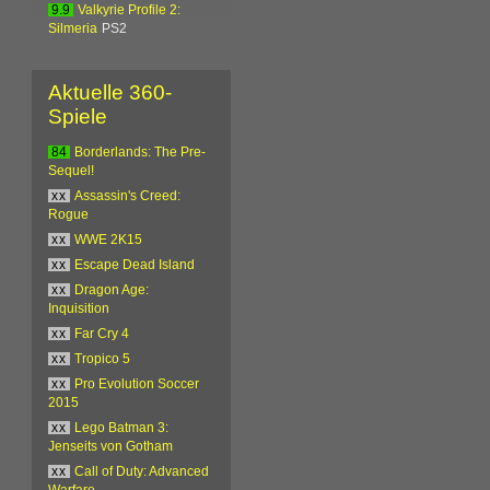
9.9
Valkyrie Profile 2:
Silmeria
PS2
Aktuelle 360-
Spiele
84
Borderlands: The Pre-
Sequel!
xx
Assassin's Creed:
Rogue
xx
WWE 2K15
xx
Escape Dead Island
xx
Dragon Age:
Inquisition
xx
Far Cry 4
xx
Tropico 5
xx
Pro Evolution Soccer
2015
xx
Lego Batman 3:
Jenseits von Gotham
xx
Call of Duty: Advanced
Warfare