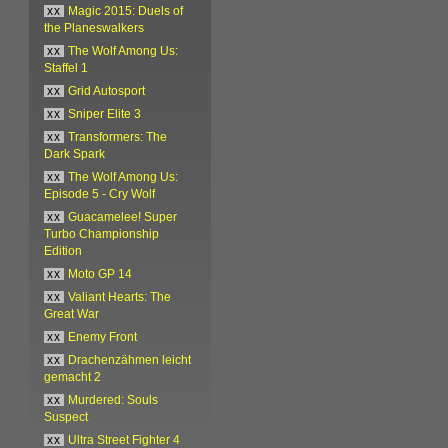
xx
Magic 2015: Duels of
the Planeswalkers
xx
The Wolf Among Us:
Staffel 1
xx
Grid Autosport
xx
Sniper Elite 3
xx
Transformers: The
Dark Spark
xx
The Wolf Among Us:
Episode 5 - Cry Wolf
xx
Guacamelee! Super
Turbo Championship
Edition
xx
Moto GP 14
xx
Valiant Hearts: The
Great War
xx
Enemy Front
xx
Drachenzähmen leicht
gemacht 2
xx
Murdered: Souls
Suspect
xx
Ultra Street Fighter 4