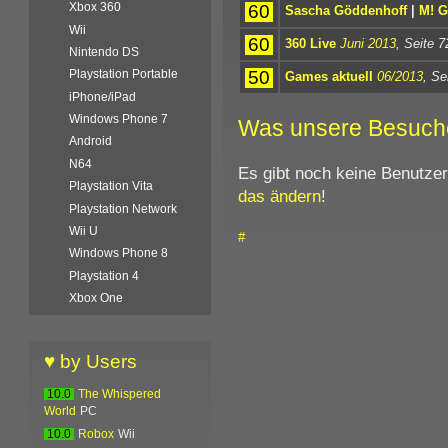
Xbox 360
60
Sascha Göddenhoff
|
M! 
Wii
60
360 Live
Juni 2013
, Seite 7
Nintendo DS
50
Playstation Portable
Games aktuell
06/2013
, Se
iPhone/iPad
Windows Phone 7
Was unsere Besuch
Android
N64
Es gibt noch keine Benutze
Playstation Vita
das ändern
!
Playstation Network
Wii U
#
Windows Phone 8
Playstation 4
Xbox One
♥ by Users
10.0
The Whispered
World
PC
10.0
Robox
Wii