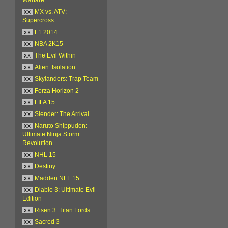
xx
MX vs. ATV:
Supercross
xx
F1 2014
xx
NBA 2K15
xx
The Evil Within
xx
Alien: Isolation
xx
Skylanders: Trap Team
xx
Forza Horizon 2
xx
FIFA 15
xx
Slender: The Arrival
xx
Naruto Shippuden:
Ultimate Ninja Storm
Revolution
xx
NHL 15
xx
Destiny
xx
Madden NFL 15
xx
Diablo 3: Ultimate Evil
Edition
xx
Risen 3: Titan Lords
xx
Sacred 3