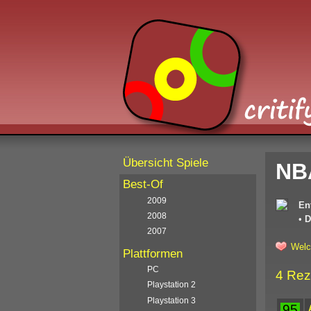
Übersicht Spiele
NB
Best-Of
2009
En
2008
•
D
2007
Welc
Plattformen
PC
4 Rez
Playstation 2
Playstation 3
95