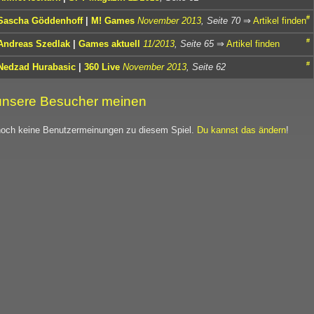
#
Sascha Göddenhoff
|
M! Games
November 2013
, Seite 70
⇒
Artikel finden
#
Andreas Szedlak
|
Games aktuell
11/2013
, Seite 65
⇒
Artikel finden
#
Nedzad Hurabasic
|
360 Live
November 2013
, Seite 62
nsere Besucher meinen
noch keine Benutzermeinungen zu diesem Spiel.
Du kannst das ändern
!