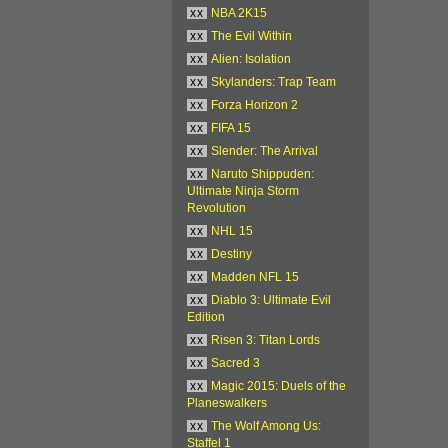
xx
NBA 2K15
xx
The Evil Within
xx
Alien: Isolation
xx
Skylanders: Trap Team
xx
Forza Horizon 2
xx
FIFA 15
xx
Slender: The Arrival
xx
Naruto Shippuden:
Ultimate Ninja Storm
Revolution
xx
NHL 15
xx
Destiny
xx
Madden NFL 15
xx
Diablo 3: Ultimate Evil
Edition
xx
Risen 3: Titan Lords
xx
Sacred 3
xx
Magic 2015: Duels of the
Planeswalkers
xx
The Wolf Among Us:
Staffel 1