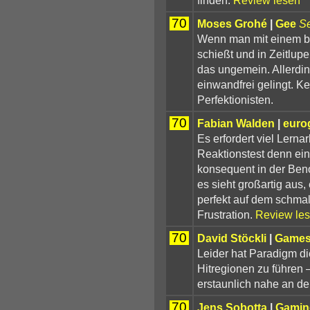
70
Moses Grohé
|
Gee
S
Wenn man mit einem b
schießt und in Zeitlupe
das ungemein. Allerdin
einwandfrei gelingt. Ke
Perfektionisten.
70
Fabian Walden
|
euro
Es erfordert viel Lernar
Reaktionstest denn ei
konsequent in der Beno
es sieht großartig aus
perfekt auf dem schma
Frustration.
Review le
70
David Stöckli
|
Games
Leider hat Paradigm die
Hitregionen zu führen –
erstaunlich nahe an de
70
Jens Sobotta
|
Gamin