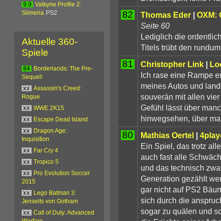
9.9
Valkyrie Profile 2:
82
Silmeria
PS2
Thomas Eder
|
OXM: O
Seite 60
Lediglich die ordentli
Aktuelle 360-
Titels trübt den rundum
Spiele
81
Christopher Link
|
Lo
84
Borderlands: The Pre-
Ich rase eine Rampe emp
Sequel!
meines Autos und land
xx
Assassin's Creed:
souverän mit allen vie
Rogue
Gefühl lässt über man
xx
WWE 2K15
hinwegsehen, über manc
xx
Escape Dead Island
xx
Dragon Age:
80
Mathias Oertel
|
4play
Inquisition
Ein Spiel, das trotz al
xx
Far Cry 4
auch fast alle Schwäc
xx
Tropico 5
und das technisch zwar
xx
Pro Evolution Soccer
Generation gezählt we
2015
gar nicht auf PS2 Bäu
xx
Lego Batman 3:
sich durch die anspru
Jenseits von Gotham
sogar zu quälen und s
xx
Call of Duty: Advanced
Warfare