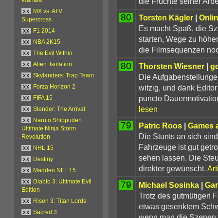
die Früchte seiner Arb
xx
MX vs. ATV:
80
Torsten Kägler
|
Onli
Supercross
Es macht Spaß, die Sz
xx
F1 2014
starten, Wege zu höhe
xx
NBA 2K15
die Filmsequenzen noc
xx
The Evil Within
80
xx
Alien: Isolation
Thorsten Wiesner
|
g
Die Aufgabenstellunge
xx
Skylanders: Trap Team
witzig, und dank Edito
xx
Forza Horizon 2
puncto Dauermotivati
xx
FIFA 15
lesen
xx
Slender: The Arrival
xx
Naruto Shippuden:
79
Patric Roos
|
Games a
Ultimate Ninja Storm
Die Stunts an sich sind
Revolution
Fahrzeuge ist gut getr
xx
NHL 15
sehen lassen. Die Steue
xx
Destiny
direkter gewünscht.
Art
xx
Madden NFL 15
xx
Diablo 3: Ultimate Evil
79
Michael Sosinka
|
Ga
Edition
Trotz des gutmütigen 
xx
Risen 3: Titan Lords
etwas gesenktem Schwie
xx
Sacred 3
wenn man die Szenen mö