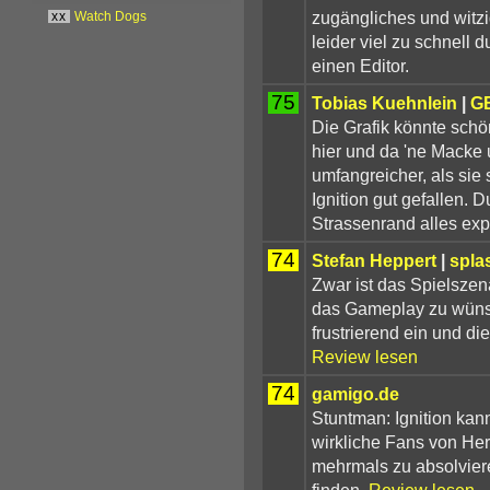
zugängliches und witz
xx
Watch Dogs
leider viel zu schnell d
einen Editor.
75
Tobias Kuehnlein
|
G
Die Grafik könnte schö
hier und da 'ne Macke
umfangreicher, als sie
Ignition gut gefallen. 
Strassenrand alles exp
74
Stefan Heppert
|
spla
Zwar ist das Spielszena
das Gameplay zu wünsch
frustrierend ein und d
Review lesen
74
gamigo.de
Stuntman: Ignition kann
wirkliche Fans von He
mehrmals zu absolviere
finden.
Review lesen