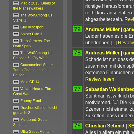
xx
Magic 2015: Duels of
richtige Herausforderung
the Planeswalkers
recht kurz ausgefallen.
xx
The Wolf Among Us:
abgearbeitet sein.
Rev
Staffel 1
xx
Grid Autosport
78
Andreas Müller
|
gam
xx
Sniper Elite 3
Leider haben es die En
xx
Transformers: The
übertrieben [...]
Review
Dark Spark
78
Andreas Müller
|
gam
xx
The Wolf Among Us:
Episode 5 - Cry Wolf
Schade ist nur, dass de
zusammen mit den spät
xx
Guacamelee! Super
Turbo Championship
extremen Einbrüchen d
Edition
Review lesen
xx
Moto GP 14
77
Sebastian Weidenbe
xx
Valiant Hearts: The
Great War
Stuntman ist wirklich 
xx
Enemy Front
motivierend. [...] Die K
xx
Drachenzähmen leicht
Szenen nicht einmal z
gemacht 2
zu ketten, dass ihr den
xx
Murdered: Souls
76
Christian Schmid
|
XB
Suspect
Alles in allem ein mit 
xx
Ultra Street Fighter 4