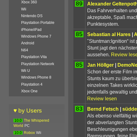
Xbox 360
89
Alexander Geltenpot
Wii
Das Fahrverhalten und 
Nintendo DS
akzeptable, Spaß macht
Playstation Portable
Punktesystem.
iPhone/iPad
85
Sebastian al Hares
|
A
Windows Phone 7
"Stuntman:Ignition“ is
Android
Stunt jagt den nächste
N64
aussehen.
Review les
Playstation Vita
85
Playstation Network
Jan Höllger
|
DemoNe
Wii U
Schon der erste Film 
Windows Phone 8
Stunts kaum zu überbie
einzelnen Takes wirklic
Playstation 4
jedenfalls gewaltig und 
Xbox One
Review lesen
83
Bernd Fetsch
|
südde
♥ by Users
Als ebenso vielfältig w
10.0
The Whispered
der abverlangten Stunt
World
PC
Beschleunigungen eben
10.0
Robox
Wii
Bremsungen, feine Flü