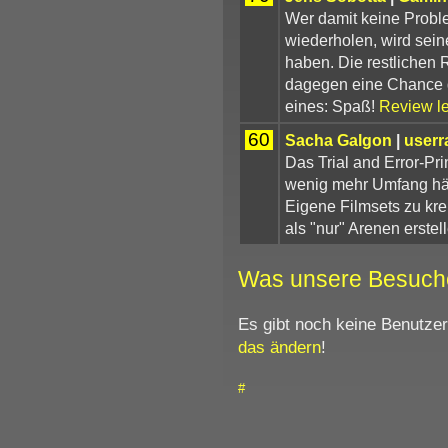
Wer damit keine Probl
wiederholen, wird sein
haben. Die restlichen 
dagegen eine Chance g
eines: Spaß!
Review l
60
Sacha Galgon
|
userr
Das Trial and Error-Pr
wenig mehr Umfang hät
Eigene Filmsets zu kr
als "nur" Arenen erstel
Was unsere Besuch
Es gibt noch keine Benutze
das ändern
!
#