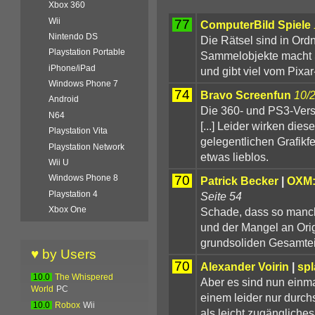
Xbox 360
Wii
77
ComputerBild Spiele
Nintendo DS
Die Rätsel sind in Or
Playstation Portable
Sammelobjekte macht Sp
iPhone/iPad
und gibt viel vom Pixar
Windows Phone 7
74
Bravo Screenfun
10/
Android
Die 360- und PS3-Versi
N64
[...] Leider wirken di
Playstation Vita
gelegentlichen Grafikf
Playstation Network
etwas lieblos.
Wii U
70
Windows Phone 8
Patrick Becker
|
OXM: 
Playstation 4
Seite 54
Xbox One
Schade, dass so manch 
und der Mangel an Ori
grundsoliden Gesamtei
♥ by Users
70
Alexander Voirin
|
sp
10.0
The Whispered
Aber es sind nun einmal
World
PC
einem leider nur durch
10.0
Robox
Wii
als leicht zugänglich