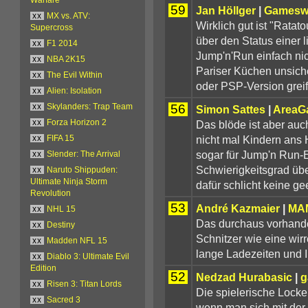
59
Jan Höllger
|
Gamesw
xx
MX vs. ATV:
Wirklich gut ist "Rata
Supercross
über den Status einer 
xx
F1 2014
Jump'n'Run einfach ni
xx
NBA 2K15
Pariser Küchen unsiche
xx
The Evil Within
oder PSP-Version greif
xx
Alien: Isolation
56
xx
Skylanders: Trap Team
Simon Sattes
|
AreaG
Das blöde ist aber auc
xx
Forza Horizon 2
nicht mal Kindern ans 
xx
FIFA 15
sogar für Jump'n Run-E
xx
Slender: The Arrival
Schwierigkeitsgrad übe
xx
Naruto Shippuden:
Ultimate Ninja Storm
dafür schlicht keine ge
Revolution
53
André Kazmaier
|
MA
xx
NHL 15
Das durchaus vorhanden
xx
Destiny
Schnitzer wie eine wir
xx
Madden NFL 15
lange Ladezeiten und I
xx
Diablo 3: Ultimate Evil
Edition
52
Nedzad Hurabasic
|
g
xx
Risen 3: Titan Lords
Die spielerische Locker
xx
Sacred 3
wenn man sich mit der