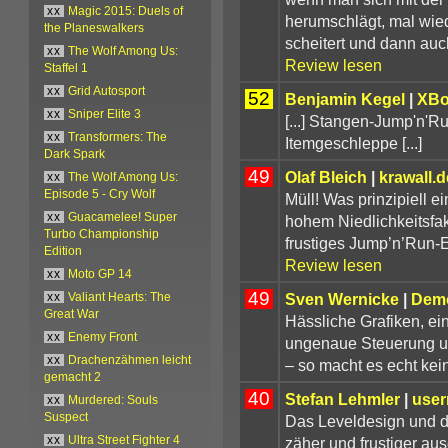
xx
Magic 2015: Duels of
herumschlägt, mal wied
the Planeswalkers
scheitert und dann au
xx
The Wolf Among Us:
Review lesen
Staffel 1
xx
Grid Autosport
52
Benjamin Kegel
|
XBo
xx
Sniper Elite 3
[...] Stangen-Jump'n'
xx
Transformers: The
Itemgeschleppe [...]
Dark Spark
49
Olaf Bleich
|
krawall.
xx
The Wolf Among Us:
Episode 5 - Cry Wolf
Müll! Was prinzipiell e
xx
Guacamelee! Super
hohem Niedlichkeitsfak
Turbo Championship
frustiges Jump’n’Run-E
Edition
Review lesen
xx
Moto GP 14
49
Sven Wernicke
|
Dem
xx
Valiant Hearts: The
Great War
Hässliche Grafiken, ei
xx
Enemy Front
ungenaue Steuerung u
xx
Drachenzähmen leicht
– so macht es echt ke
gemacht 2
40
Stefan Lehmler
|
user
xx
Murdered: Souls
Suspect
Das Leveldesign und d
zäher und frustiger au
xx
Ultra Street Fighter 4