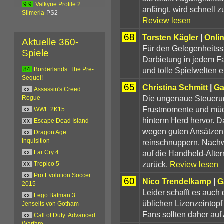
9.9
Valkyrie Profile 2:
anfängt, wird schnell 
Silmeria
PS2
Review lesen
68
Torsten Kägler
|
Onli
Aktuelle 360-
Für den Gelegenheitssp
Spiele
Darbietung in jedem F
und tolle Spielwelten e
84
Borderlands: The Pre-
Sequel!
65
Christina Schmitt
|
Ga
xx
Assassin's Creed:
Die ungenaue Steuerun
Rogue
Frustmomente und müd
xx
WWE 2K15
hinterm Herd hervor. 
xx
Escape Dead Island
wegen guten Ansätzen 
xx
Dragon Age:
reinschnuppern, Nachwu
Inquisition
auf die Handheld-Alte
xx
Far Cry 4
zurück.
Review lesen
xx
Tropico 5
xx
Pro Evolution Soccer
60
Nico Trendelkamp
|
G
2015
Leider schafft es auch
xx
Lego Batman 3:
üblichen Lizenzeintop
Jenseits von Gotham
Fans sollten daher auf 
xx
Call of Duty: Advanced
Warfare