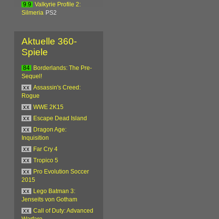
9.9
Valkyrie Profile 2:
Silmeria
PS2
Aktuelle 360-
Spiele
84
Borderlands: The Pre-
Sequel!
xx
Assassin's Creed:
Rogue
xx
WWE 2K15
xx
Escape Dead Island
xx
Dragon Age:
Inquisition
xx
Far Cry 4
xx
Tropico 5
xx
Pro Evolution Soccer
2015
xx
Lego Batman 3:
Jenseits von Gotham
xx
Call of Duty: Advanced
Warfare