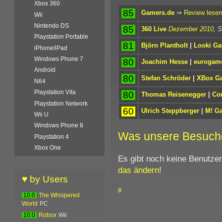
Xbox 360
85
Gamers.de
⇒
Review lesen
Wii
Nintendo DS
85
360 Live
Dezember 2010
, S
Playstation Portable
81
Björn Plantholt
|
Looki G
iPhone/iPad
Windows Phone 7
80
Joachim Hesse
|
eurogame
Android
80
Stefan Schröder
|
XBox G
N64
Playstation Vita
80
Thomas Reisenegger
|
Co
Playstation Network
60
Ulrich Steppberger
|
M! G
Wii U
Windows Phone 8
Was unsere Besuch
Playstation 4
Xbox One
Es gibt noch keine Benutze
das ändern
!
♥ by Users
#
10.0
The Whispered
World
PC
10.0
Robox
Wii