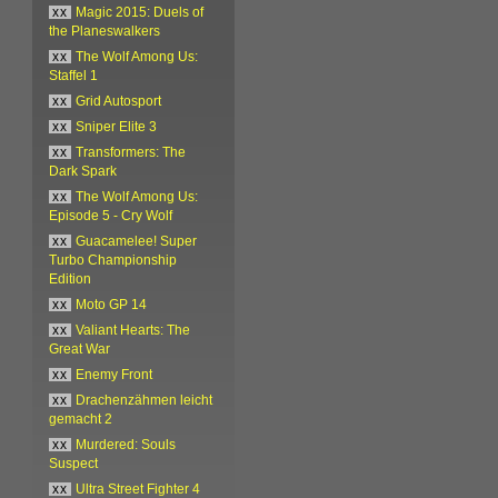
xx
Magic 2015: Duels of
the Planeswalkers
xx
The Wolf Among Us:
Staffel 1
xx
Grid Autosport
xx
Sniper Elite 3
xx
Transformers: The
Dark Spark
xx
The Wolf Among Us:
Episode 5 - Cry Wolf
xx
Guacamelee! Super
Turbo Championship
Edition
xx
Moto GP 14
xx
Valiant Hearts: The
Great War
xx
Enemy Front
xx
Drachenzähmen leicht
gemacht 2
xx
Murdered: Souls
Suspect
xx
Ultra Street Fighter 4