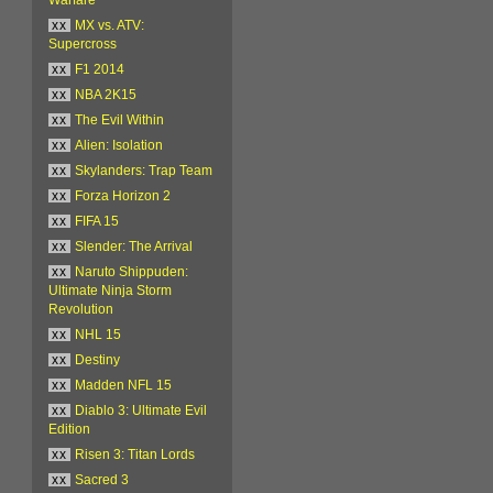
xx
MX vs. ATV:
Supercross
xx
F1 2014
xx
NBA 2K15
xx
The Evil Within
xx
Alien: Isolation
xx
Skylanders: Trap Team
xx
Forza Horizon 2
xx
FIFA 15
xx
Slender: The Arrival
xx
Naruto Shippuden:
Ultimate Ninja Storm
Revolution
xx
NHL 15
xx
Destiny
xx
Madden NFL 15
xx
Diablo 3: Ultimate Evil
Edition
xx
Risen 3: Titan Lords
xx
Sacred 3