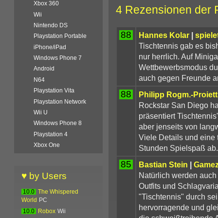
Xbox 360
4 Rezensionen der 
Wii
Nintendo DS
88
Hannes Kolar
|
spiele
Playstation Portable
Tischtennis gab es bish
iPhone/iPad
nur herrlich. Auf Mini
Windows Phone 7
Wettbewerbsmodus durc
Android
auch gegen Freunde an
N64
Playstation Vita
88
Philipp Rogm.-Proiett
Playstation Network
Rockstar San Diego hat
Wii U
präsentiert Tischtennis"
Windows Phone 8
aber jenseits von lang
Playstation 4
Viele Details und eine 
Xbox One
Stunden Spielspaß ab.
85
Bastian Stein
|
Game
Natürlich werden auch 
♥ by Users
Outfits und Schlagvari
10.0
The Whispered
"Tischtennis" durch sei
World
PC
hervorragende und glei
10.0
Robox
Wii
die schweißtreibende 