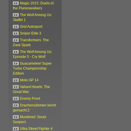
xx
Magic 2015: Duels of
the Planeswalkers
xx
The Wolf Among Us:
Staffel 1
xx
Grid Autosport
xx
Sniper Elite 3
xx
Transformers: The
Dark Spark
xx
The Wolf Among Us:
Episode 5 - Cry Wolf
xx
Guacamelee! Super
Turbo Championship
Edition
xx
Moto GP 14
xx
Valiant Hearts: The
Great War
xx
Enemy Front
xx
Drachenzähmen leicht
gemacht 2
xx
Murdered: Souls
Suspect
xx
Ultra Street Fighter 4