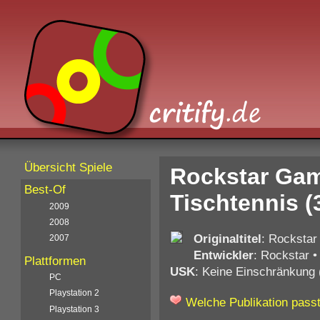
Übersicht Spiele
Rockstar Gam
Best-Of
Tischtennis (
2009
2008
Originaltitel
: Rockstar
2007
Entwickler
: Rockstar
Plattformen
USK
: Keine Einschränkung 
PC
Playstation 2
Welche Publikation passt
Playstation 3