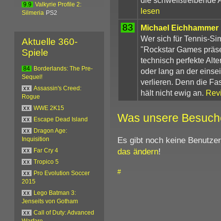
9.9
Valkyrie Profile 2:
lesen
Silmeria
PS2
83
Michael Eichhammer
Wer sich für Tennis-Sim
Aktuelle 360-
"Rockstar Games präsen
Spiele
technisch perfekte Alt
84
Borderlands: The Pre-
oder lang an der einsei
Sequel!
verlieren. Denn die Fa
xx
Assassin's Creed:
hält nicht ewig an.
Rev
Rogue
xx
WWE 2K15
Was unsere Besuch
xx
Escape Dead Island
xx
Dragon Age:
Es gibt noch keine Benutze
Inquisition
das ändern
!
xx
Far Cry 4
xx
Tropico 5
#
xx
Pro Evolution Soccer
2015
xx
Lego Batman 3:
Jenseits von Gotham
xx
Call of Duty: Advanced
Warfare