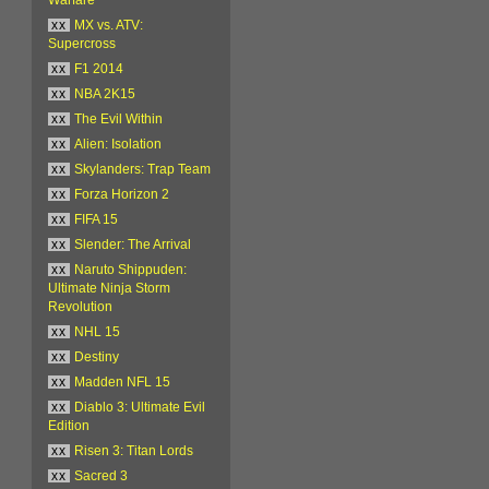
xx
MX vs. ATV:
Supercross
xx
F1 2014
xx
NBA 2K15
xx
The Evil Within
xx
Alien: Isolation
xx
Skylanders: Trap Team
xx
Forza Horizon 2
xx
FIFA 15
xx
Slender: The Arrival
xx
Naruto Shippuden:
Ultimate Ninja Storm
Revolution
xx
NHL 15
xx
Destiny
xx
Madden NFL 15
xx
Diablo 3: Ultimate Evil
Edition
xx
Risen 3: Titan Lords
xx
Sacred 3