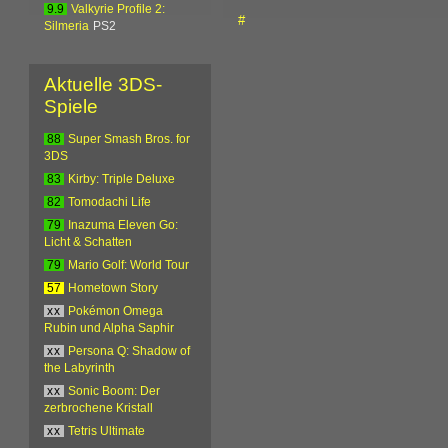
9.9
Valkyrie Profile 2:
#
Silmeria
PS2
Aktuelle 3DS-
Spiele
88
Super Smash Bros. for
3DS
83
Kirby: Triple Deluxe
82
Tomodachi Life
79
Inazuma Eleven Go:
Licht & Schatten
79
Mario Golf: World Tour
57
Hometown Story
xx
Pokémon Omega
Rubin und Alpha Saphir
xx
Persona Q: Shadow of
the Labyrinth
xx
Sonic Boom: Der
zerbrochene Kristall
xx
Tetris Ultimate