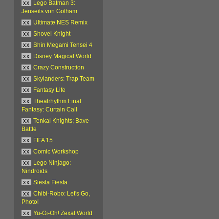
xx
Lego Batman 3:
Jenseits von Gotham
xx
Ultimate NES Remix
xx
Shovel Knight
xx
Shin Megami Tensei 4
xx
Disney Magical World
xx
Crazy Construction
xx
Skylanders: Trap Team
xx
Fantasy Life
xx
Theatrhythm Final
Fantasy: Curtain Call
xx
Tenkai Knights; Bave
Battle
xx
FIFA 15
xx
Comic Workshop
xx
Lego Ninjago:
Nindroids
xx
Siesta Fiesta
xx
Chibi-Robo: Let's Go,
Photo!
xx
Yu-Gi-Oh! Zexal World