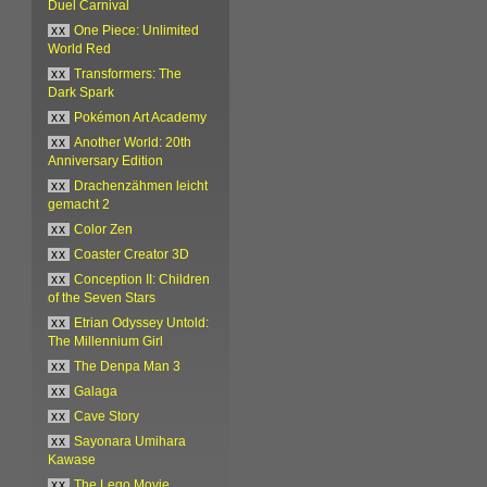
Duel Carnival
xx
One Piece: Unlimited
World Red
xx
Transformers: The
Dark Spark
xx
Pokémon Art Academy
xx
Another World: 20th
Anniversary Edition
xx
Drachenzähmen leicht
gemacht 2
xx
Color Zen
xx
Coaster Creator 3D
xx
Conception II: Children
of the Seven Stars
xx
Etrian Odyssey Untold:
The Millennium Girl
xx
The Denpa Man 3
xx
Galaga
xx
Cave Story
xx
Sayonara Umihara
Kawase
xx
The Lego Movie