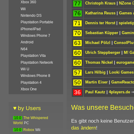
Xbox 360
77
Christoph Kraus
|
NZone
Wii
76
Katharina Reuss
|
Games a
Nintendo DS
71
Playstation Portable
Dennis ter Horst
|
spieleti
iPhone/iPad
70
Sebastian Küpper
|
Gamin
Windows Phone 7
63
Android
Michael Pölzl
|
ConsolPlu
N64
60
Ulrich Steppberger
|
M! G
Playstation Vita
60
Thomas Nickel
|
eurogame
Playstation Network
Wii U
57
Lars Hilbig
|
Looki Games
Windows Phone 8
50
Martin Eiser
|
GameReacto
Playstation 4
Xbox One
36
Paul Kautz
|
4players.de
Was unsere Besuch
♥ by Users
10.0
The Whispered
Es gibt noch keine Benutze
World
PC
das ändern
!
10.0
Robox
Wii