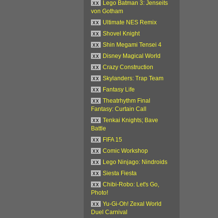
xx
Lego Batman 3: Jenseits
von Gotham
xx
Ultimate NES Remix
xx
Shovel Knight
xx
Shin Megami Tensei 4
xx
Disney Magical World
xx
Crazy Construction
xx
Skylanders: Trap Team
xx
Fantasy Life
xx
Theatrhythm Final
Fantasy: Curtain Call
xx
Tenkai Knights; Bave
Battle
xx
FIFA 15
xx
Comic Workshop
xx
Lego Ninjago: Nindroids
xx
Siesta Fiesta
xx
Chibi-Robo: Let's Go,
Photo!
xx
Yu-Gi-Oh! Zexal World
Duel Carnival