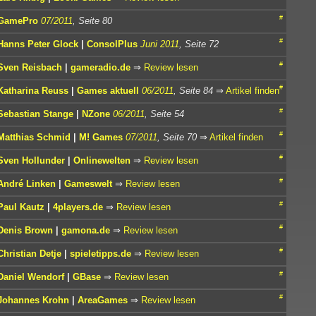
#
GamePro
07/2011
, Seite 80
#
Hanns Peter Glock
|
ConsolPlus
Juni 2011
, Seite 72
#
Sven Reisbach
|
gameradio.de
⇒
Review lesen
#
Katharina Reuss
|
Games aktuell
06/2011
, Seite 84
⇒
Artikel finden
#
Sebastian Stange
|
NZone
06/2011
, Seite 54
#
Matthias Schmid
|
M! Games
07/2011
, Seite 70
⇒
Artikel finden
#
Sven Hollunder
|
Onlinewelten
⇒
Review lesen
#
André Linken
|
Gameswelt
⇒
Review lesen
#
Paul Kautz
|
4players.de
⇒
Review lesen
#
Denis Brown
|
gamona.de
⇒
Review lesen
#
Christian Detje
|
spieletipps.de
⇒
Review lesen
#
Daniel Wendorf
|
GBase
⇒
Review lesen
#
Johannes Krohn
|
AreaGames
⇒
Review lesen