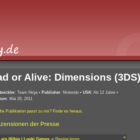
d or Alive: Dimensions (3DS
twickler
: Team Ninja
•
Publisher
: Nintendo
•
USK
: Ab 12 Jahre
•
tum
: Mai 20, 2011
he Publikation passt zu mir? Finde es heraus.
zensionen der Presse
#
Lars Hilbig
|
Looki Games
⇒
Review lesen