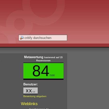
Metawertung
)
basierend auf 15
Rezensionen
84
/100
Benutzer:
xx
/10
Bewertung abgeben
Weblinks