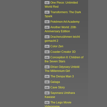
xx
One Piece: Unlimited
World Red
xx
Transformers: The Dark
Spark
xx
Pokémon Art Academy
xx
Another World: 20th
Anniversary Edition
xx
Drachenzähmen leicht
gemacht 2
xx
Color Zen
xx
Coaster Creator 3D
xx
Conception II: Children of
the Seven Stars
xx
Etrian Odyssey Untold:
The Millennium Girl
xx
The Denpa Man 3
xx
Galaga
xx
Cave Story
xx
Sayonara Umihara
Kawase
xx
The Lego Movie
Videogame