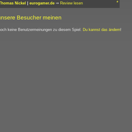
#
Thomas Nickel
|
eurogamer.de
⇒
Review lesen
nsere Besucher meinen
noch keine Benutzermeinungen zu diesem Spiel.
Du kannst das ändern
!