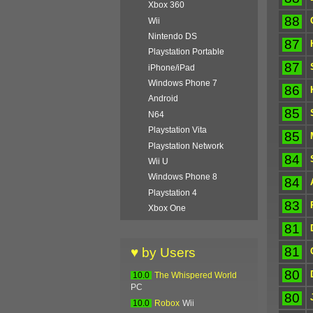
Xbox 360
88
Wii
Nintendo DS
87
Playstation Portable
87
iPhone/iPad
Windows Phone 7
86
Android
85
N64
Playstation Vita
85
Playstation Network
84
Wii U
Windows Phone 8
84
Playstation 4
83
Xbox One
81
81
♥ by Users
80
10.0
The Whispered World
PC
80
10.0
Robox
Wii