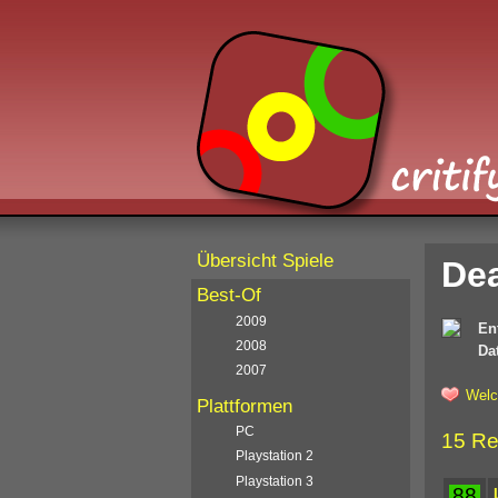
Übersicht Spiele
Dea
Best-Of
2009
En
2008
Da
2007
Welc
Plattformen
PC
15 Re
Playstation 2
Playstation 3
88