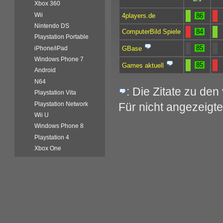
Xbox 360
Wii
4players.de
86
Nintendo DS
ComputerBild Spiele
84
Playstation Portable
85
GBase
iPhone/iPad
Windows Phone 7
85
Games aktuell
Android
N64
: Die Zitate zu de
Playstation Vita
Playstation Network
Für nicht angezeigte
Wii U
Windows Phone 8
Playstation 4
Xbox One