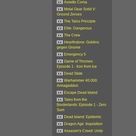
xx
Assetto Corsa
xx
Metal Gear Solid V:
Ground Zeroes
xx
The Talos Principle
xx
Elite: Dangerous
xx
The Crew
xx
Hearthstone: Goblins
gegen Gnome
xx
Emergency 5
xx
Game of Thrones:
Episode 1 - Iron from Ice
xx
Dead State
xx
Warhammer 40.000:
Armageddon
xx
Escape Dead Island
xx
Tales from the
Borderlands: Episode 1 - Zero
Sum
xx
Dead Island: Epidemic
xx
Dragon Age: Inquisition
xx
Assassin's Creed: Unity