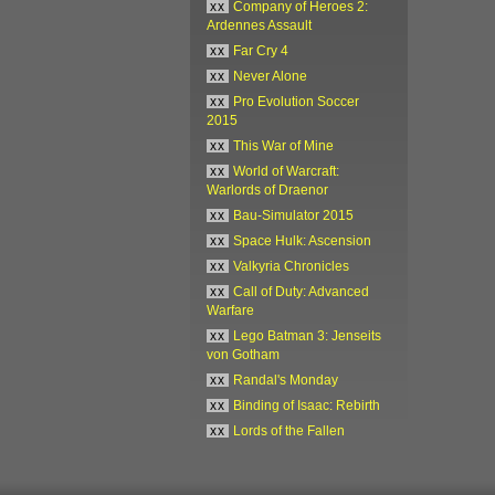
xx
Company of Heroes 2:
Ardennes Assault
xx
Far Cry 4
xx
Never Alone
xx
Pro Evolution Soccer
2015
xx
This War of Mine
xx
World of Warcraft:
Warlords of Draenor
xx
Bau-Simulator 2015
xx
Space Hulk: Ascension
xx
Valkyria Chronicles
xx
Call of Duty: Advanced
Warfare
xx
Lego Batman 3: Jenseits
von Gotham
xx
Randal's Monday
xx
Binding of Isaac: Rebirth
xx
Lords of the Fallen