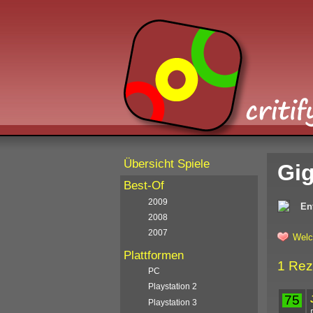
Übersicht Spiele
Gig
Best-Of
2009
En
2008
2007
Welc
Plattformen
1 Rez
PC
Playstation 2
75
Playstation 3