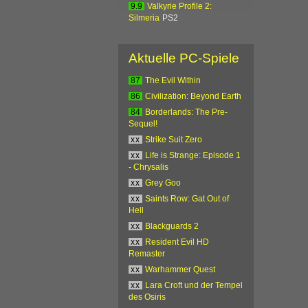
9.9
Valkyrie Profile 2:
Silmeria
PS2
Aktuelle PC-Spiele
87
The Evil Within
86
Civilization: Beyond Earth
84
Borderlands: The Pre-
Sequel!
xx
Strike Suit Zero
xx
Life is Strange: Episode 1
- Chrysalis
xx
Grey Goo
xx
Saints Row: Gat Out of
Hell
xx
Blackguards 2
xx
Resident Evil HD
Remaster
xx
Warhammer Quest
xx
Lara Croft und der Tempel
des Osiris