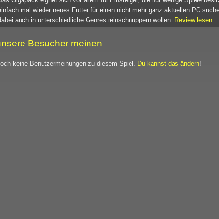
Das Gigapack eignet sich vor allem für Einsteiger, die nur wenige Spiele besi
einfach mal wieder neues Futter für einen nicht mehr ganz aktuellen PC such
dabei auch in unterschiedliche Genres reinschnuppern wollen.
Review lesen
nsere Besucher meinen
noch keine Benutzermeinungen zu diesem Spiel.
Du kannst das ändern
!