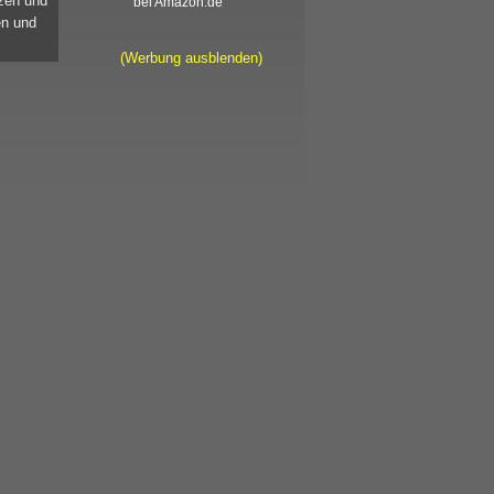
tzen und
bei Amazon.de
en und
(Werbung ausblenden)