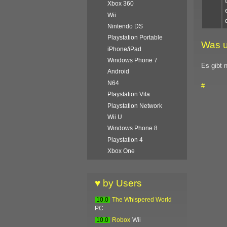
Xbox 360
Wii
Nintendo DS
Playstation Portable
Was u
iPhone/iPad
Windows Phone 7
Es gibt 
Android
N64
#
Playstation Vita
Playstation Network
Wii U
Windows Phone 8
Playstation 4
Xbox One
♥ by Users
10.0
The Whispered World
PC
10.0
Robox
Wii