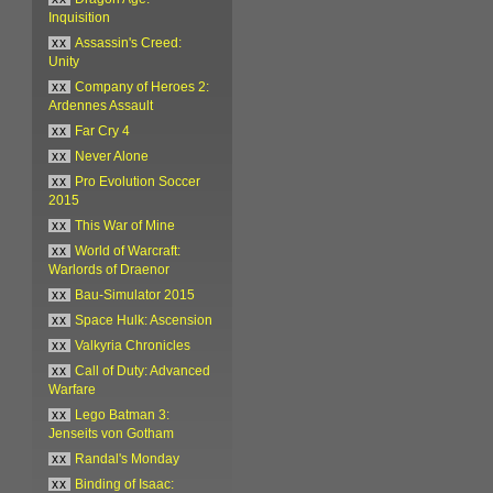
Inquisition
xx
Assassin's Creed:
Unity
xx
Company of Heroes 2:
Ardennes Assault
xx
Far Cry 4
xx
Never Alone
xx
Pro Evolution Soccer
2015
xx
This War of Mine
xx
World of Warcraft:
Warlords of Draenor
xx
Bau-Simulator 2015
xx
Space Hulk: Ascension
xx
Valkyria Chronicles
xx
Call of Duty: Advanced
Warfare
xx
Lego Batman 3:
Jenseits von Gotham
xx
Randal's Monday
xx
Binding of Isaac: