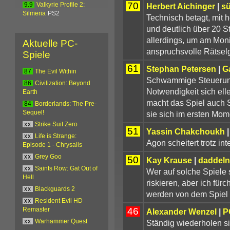
70
Herbert Aichinger
|
s
9.9
Valkyrie Profile 2:
Silmeria
PS2
Technisch betagt, mit
und deutlich über 20 S
allerdings, um am Moni
Aktuelle PC-
anspruchsvolle Rätselge
Spiele
61
Stephan Petersen
|
G
87
The Evil Within
Schwammige Steuerung,
86
Civilization: Beyond
Notwendigkeit sich el
Earth
macht das Spiel auch S
84
Borderlands: The Pre-
sie sich im ersten Mom
Sequel!
xx
Strike Suit Zero
51
Yassin Chakchoukh
xx
Life is Strange:
Agon scheitert trotz in
Episode 1 - Chrysalis
xx
Grey Goo
50
Kay Krause
|
daddeln
xx
Saints Row: Gat Out of
Wer auf solche Spiele s
Hell
riskieren, aber ich für
xx
Blackguards 2
werden von dem Spiel e
xx
Resident Evil HD
46
Remaster
Alexander Wenzel
|
P
Ständig wiederholen s
xx
Warhammer Quest