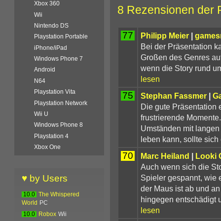
Xbox 360
8 Rezensionen der 
Wii
Nintendo DS
77
Philipp Meier
|
games
Playstation Portable
Bei der Präsentation ka
iPhone/iPad
Großen des Genres auf
Windows Phone 7
wenn die Story rund um
Android
lesen
N64
Playstation Vita
75
Stephan Fassmer
|
G
Playstation Network
Die gute Präsentation 
Wii U
frustrierende Momente.
Windows Phone 8
Umständen mit langen 
Playstation 4
leben kann, sollte sich
Xbox One
70
Marc Heiland
|
Looki
Auch wenn sich die Stor
Spieler gespannt, wie 
♥ by Users
der Maus ist ab und an
10.0
The Whispered
hingegen entschädigt u
World
PC
lesen
10.0
Robox
Wii