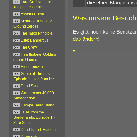
dieselben Klänge aus 
xx
Lara Croft und der
Tempel des Osiris
xx
Assetto Corsa
Was unsere Besuch
xx
Metal Gear Solid V:
Ground Zeroes
Es gibt noch keine Benutze
xx
The Talos Principle
das ändern
!
xx
Elite: Dangerous
xx
The Crew
#
xx
Hearthstone: Goblins
gegen Gnome
xx
Emergency 5
xx
Game of Thrones:
Episode 1 - Iron from Ice
xx
Dead State
xx
Warhammer 40.000:
Armageddon
xx
Escape Dead Island
xx
Tales from the
Borderlands: Episode 1 -
Zero Sum
xx
Dead Island: Epidemic
xx
Dragon Age: