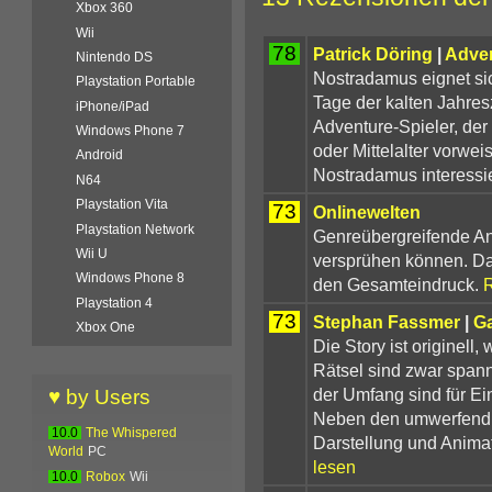
Xbox 360
Wii
78
Patrick Döring
|
Adven
Nintendo DS
Nostradamus eignet sic
Playstation Portable
Tage der kalten Jahres
iPhone/iPad
Adventure-Spieler, der
Windows Phone 7
oder Mittelalter vorwe
Android
Nostradamus interessiert 
N64
Playstation Vita
73
Onlinewelten
Playstation Network
Genreübergreifende An
Wii U
versprühen können. Daf
Windows Phone 8
den Gesamteindruck.
R
Playstation 4
73
Stephan Fassmer
|
G
Xbox One
Die Story ist originell,
Rätsel sind zwar span
der Umfang sind für Ei
♥ by Users
Neben den umwerfend s
10.0
The Whispered
Darstellung und Animat
World
PC
lesen
10.0
Robox
Wii