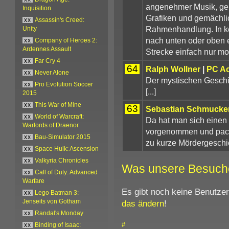
angenehmer Musik, ge
Inquisition
Grafiken und gemächlic
xx
Assassin's Creed:
Rahmenhandlung. In k
Unity
nach unten oder oben e
xx
Company of Heroes 2:
Ardennes Assault
Strecke einfach nur mo
xx
Far Cry 4
64
Ralph Wollner
|
PC Ac
xx
Never Alone
Der mystischen Geschic
xx
Pro Evolution Soccer
[...]
2015
xx
This War of Mine
63
Sebastian Schmucke
xx
World of Warcraft:
Da hat man sich einen 
Warlords of Draenor
vorgenommen und packt
xx
Bau-Simulator 2015
zu kurze Mördergeschi
xx
Space Hulk: Ascension
xx
Valkyria Chronicles
Was unsere Besuch
xx
Call of Duty: Advanced
Warfare
Es gibt noch keine Benutze
xx
Lego Batman 3:
das ändern
!
Jenseits von Gotham
xx
Randal's Monday
#
xx
Binding of Isaac: