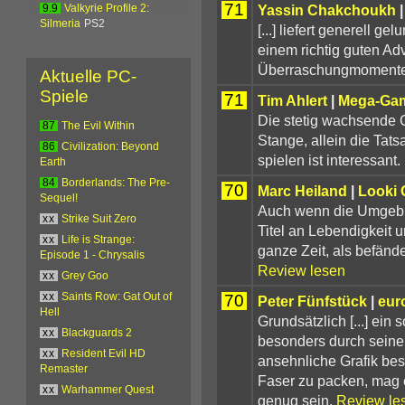
71
Yassin Chakchoukh
9.9
Valkyrie Profile 2:
Silmeria
PS2
[...] liefert generell 
einem richtig guten Adv
Überraschungmomente
Aktuelle PC-
Spiele
71
Tim Ahlert
|
Mega-Ga
Die stetig wachsende G
87
The Evil Within
Stange, allein die Tat
86
Civilization: Beyond
spielen ist interessant.
Earth
84
Borderlands: The Pre-
70
Marc Heiland
|
Looki
Sequel!
Auch wenn die Umgebu
xx
Strike Suit Zero
Titel an Lebendigkeit u
xx
Life is Strange:
ganze Zeit, als befänd
Episode 1 - Chrysalis
Review lesen
xx
Grey Goo
70
xx
Saints Row: Gat Out of
Peter Fünfstück
|
eur
Hell
Grundsätzlich [...] ein 
xx
Blackguards 2
besonders durch seine
xx
Resident Evil HD
ansehnliche Grafik besti
Remaster
Faser zu packen, mag e
xx
Warhammer Quest
genug sein.
Review le