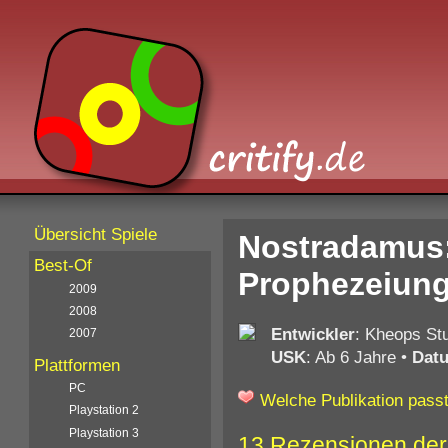
Übersicht Spiele
Nostradamus: 
Best-Of
Prophezeiung
2009
2008
Entwickler
: Kheops St
2007
USK
: Ab 6 Jahre
•
Dat
Plattformen
PC
Welche Publikation passt
Playstation 2
Playstation 3
13 Rezensionen der