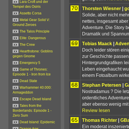
xx
Lara Croft und der
Tempel des Osiris
70
Thorsten Wiesner
|
g
xx
Assetto Corsa
Solide, aber nicht mehr
xx
Metal Gear Solid V:
nettes, insgesamt aber
Ground Zeroes
Adventure. Die Story be
xx
The Talos Principle
Dramatik und Spannung
xx
Elite: Dangerous
69
Tobias Maack
|
Adven
xx
The Crew
Doch leider stören eini
xx
Hearthstone: Goblins
zur Geschichte passen
gegen Gnome
Hintergrundgrafiken le
xx
Emergency 5
Leben eingehaucht wu
xx
Game of Thrones:
einem Fotoalbum wirk
Episode 1 - Iron from Ice
xx
Dead State
68
Stephan Petersen
|
G
xx
Warhammer 40.000:
Nostradamus ? Die letz
Armageddon
ordentliches Adventur
xx
Escape Dead Island
aber ebenso wenig mit
xx
Tales from the
Review lesen
Borderlands: Episode 1 -
Zero Sum
65
Thomas Richter
|
GB
xx
Dead Island: Epidemic
Ein moderat inszeniert
xx
Dragon Age: