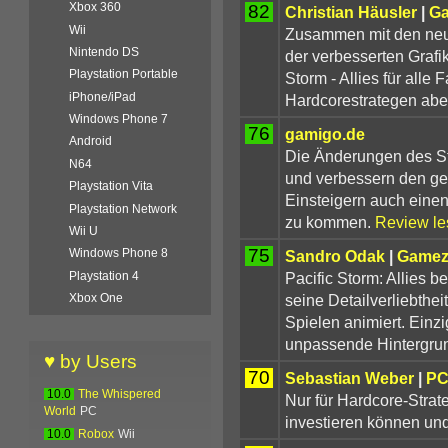
Xbox 360
82
Christian Häusler
|
Ga
Wii
Zusammen mit den neu
Nintendo DS
der verbesserten Grafik
Playstation Portable
Storm - Allies für alle
iPhone/iPad
Hardcorestrategen aber
Windows Phone 7
76
gamigo.de
Android
Die Änderungen des St
N64
und verbessern den ge
Playstation Vita
Einsteigern auch einen
Playstation Network
zu kommen.
Review le
Wii U
75
Windows Phone 8
Sandro Odak
|
Gamez
Pacific Storm: Allies be
Playstation 4
seine Detailverliebthei
Xbox One
Spielen animiert. Einzi
unpassende Hintergrund
♥ by Users
70
Sebastian Weber
|
PC
10.0
The Whispered
Nur für Hardcore-Strate
World
PC
investieren können und
10.0
Robox
Wii