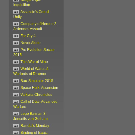
Inquisition
xx
Assassin's Creed:
Unity
xx
Company of Heroes 2:
Ardennes Assault
xx
Far Cry 4
xx
Never Alone
xx
Pro Evolution Soccer
2015
xx
This War of Mine
xx
World of Warcraft:
Warlords of Draenor
xx
Bau-Simulator 2015
xx
Space Hulk: Ascension
xx
Valkyria Chronicles
xx
Call of Duty: Advanced
Warfare
xx
Lego Batman 3:
Jenseits von Gotham
xx
Randal's Monday
xx
Binding of Isaac: