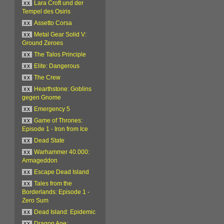
xx
Lara Croft und der
Tempel des Osiris
xx
Assetto Corsa
xx
Metal Gear Solid V:
Ground Zeroes
xx
The Talos Principle
xx
Elite: Dangerous
xx
The Crew
xx
Hearthstone: Goblins
gegen Gnome
xx
Emergency 5
xx
Game of Thrones:
Episode 1 - Iron from Ice
xx
Dead State
xx
Warhammer 40.000:
Armageddon
xx
Escape Dead Island
xx
Tales from the
Borderlands: Episode 1 -
Zero Sum
xx
Dead Island: Epidemic
xx
Dragon Age: