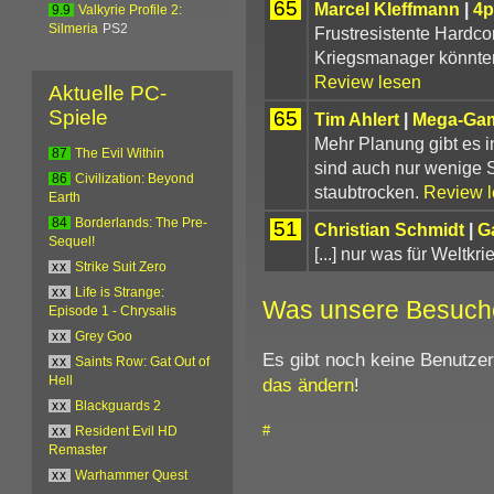
65
Marcel Kleffmann
|
4p
9.9
Valkyrie Profile 2:
Silmeria
PS2
Frustresistente Hardc
Kriegsmanager könnten t
Review lesen
Aktuelle PC-
Spiele
65
Tim Ahlert
|
Mega-Ga
Mehr Planung gibt es i
87
The Evil Within
sind auch nur wenige S
86
Civilization: Beyond
staubtrocken.
Review 
Earth
84
Borderlands: The Pre-
51
Christian Schmidt
|
G
Sequel!
[...] nur was für Weltkr
xx
Strike Suit Zero
xx
Life is Strange:
Was unsere Besuch
Episode 1 - Chrysalis
xx
Grey Goo
Es gibt noch keine Benutze
xx
Saints Row: Gat Out of
das ändern
!
Hell
xx
Blackguards 2
#
xx
Resident Evil HD
Remaster
xx
Warhammer Quest