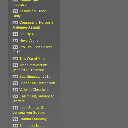
Inquisition
xx
Assassin's Creed:
Unity
xx
Company of Heroes 2:
Ardennes Assault
xx
Far Cry 4
xx
Never Alone
xx
Pro Evolution Soccer
2015
xx
This War of Mine
xx
World of Warcraft:
Warlords of Draenor
xx
Bau-Simulator 2015
xx
Space Hulk: Ascension
xx
Valkyria Chronicles
xx
Call of Duty: Advanced
Warfare
xx
Lego Batman 3:
Jenseits von Gotham
xx
Randal's Monday
xx
Binding of Isaac: