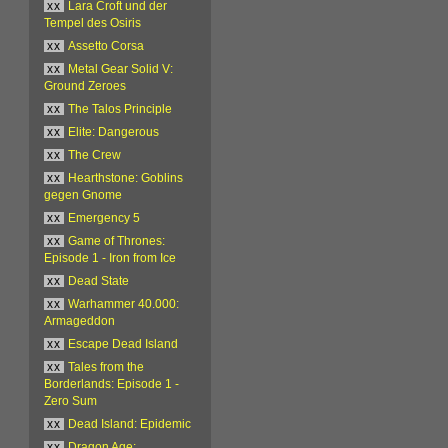
xx
Lara Croft und der
Tempel des Osiris
xx
Assetto Corsa
xx
Metal Gear Solid V:
Ground Zeroes
xx
The Talos Principle
xx
Elite: Dangerous
xx
The Crew
xx
Hearthstone: Goblins
gegen Gnome
xx
Emergency 5
xx
Game of Thrones:
Episode 1 - Iron from Ice
xx
Dead State
xx
Warhammer 40.000:
Armageddon
xx
Escape Dead Island
xx
Tales from the
Borderlands: Episode 1 -
Zero Sum
xx
Dead Island: Epidemic
xx
Dragon Age: