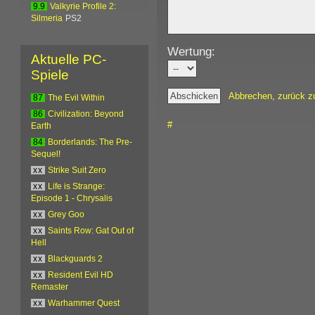
9.9
Valkyrie Profile 2:
Silmeria
PS2
Wertung:
Aktuelle PC-
Spiele
Abbrechen, zurück z
87
The Evil Within
86
Civilization: Beyond
#
Earth
84
Borderlands: The Pre-
Sequel!
xx
Strike Suit Zero
xx
Life is Strange:
Episode 1 - Chrysalis
xx
Grey Goo
xx
Saints Row: Gat Out of
Hell
xx
Blackguards 2
xx
Resident Evil HD
Remaster
xx
Warhammer Quest