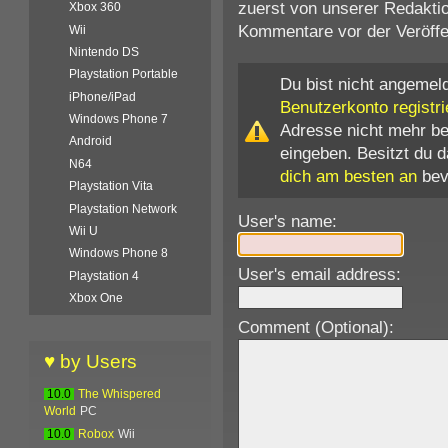
zuerst von unserer Redaktio
Xbox 360
Kommentare vor der Veröffen
Wii
Nintendo DS
Playstation Portable
Du bist nicht angemeld
iPhone/iPad
Benutzerkonto registri
Windows Phone 7
Adresse nicht mehr b
Android
eingeben. Besitzt du 
N64
dich am besten an
bev
Playstation Vita
Playstation Network
User's name:
Wii U
Windows Phone 8
User's email address:
Playstation 4
Xbox One
Comment (Optional):
♥ by Users
10.0
The Whispered
World
PC
10.0
Robox
Wii