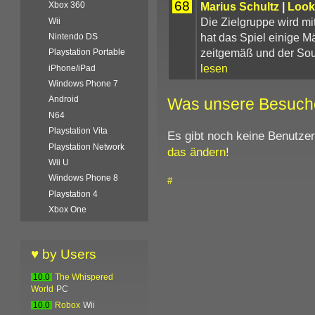
68
Marius Schultz
|
Look
Xbox 360
Die Zielgruppe wird mit
Wii
hat das Spiel einige Mä
Nintendo DS
zeitgemäß und der Sou
Playstation Portable
lesen
iPhone/iPad
Windows Phone 7
Android
Was unsere Besuch
N64
Playstation Vita
Es gibt noch keine Benutze
Playstation Network
das ändern
!
Wii U
Windows Phone 8
#
Playstation 4
Xbox One
♥ by Users
10.0
The Whispered
World
PC
10.0
Robox
Wii