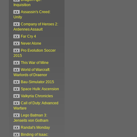
Inquisition
xx
Assassin's Creed:
Unity
xx
Company of Heroes 2:
Ardennes Assault
xx
Far Cry 4
xx
Never Alone
xx
Pro Evolution Soccer
2015
xx
This War of Mine
xx
World of Warcraft:
Warlords of Draenor
xx
Bau-Simulator 2015
xx
Space Hulk: Ascension
xx
Valkyria Chronicles
xx
Call of Duty: Advanced
Warfare
xx
Lego Batman 3:
Jenseits von Gotham
xx
Randal's Monday
xx
Binding of Isaac: