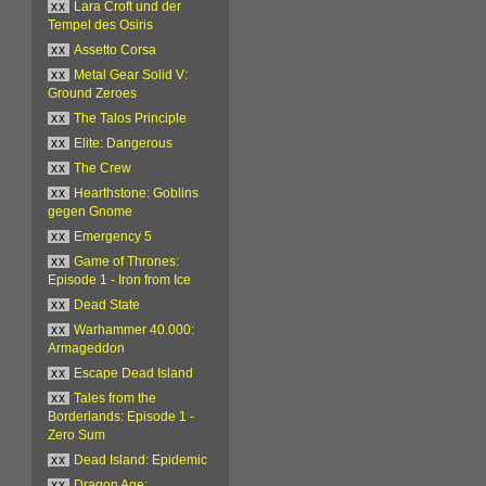
xx
Lara Croft und der
Tempel des Osiris
xx
Assetto Corsa
xx
Metal Gear Solid V:
Ground Zeroes
xx
The Talos Principle
xx
Elite: Dangerous
xx
The Crew
xx
Hearthstone: Goblins
gegen Gnome
xx
Emergency 5
xx
Game of Thrones:
Episode 1 - Iron from Ice
xx
Dead State
xx
Warhammer 40.000:
Armageddon
xx
Escape Dead Island
xx
Tales from the
Borderlands: Episode 1 -
Zero Sum
xx
Dead Island: Epidemic
xx
Dragon Age: