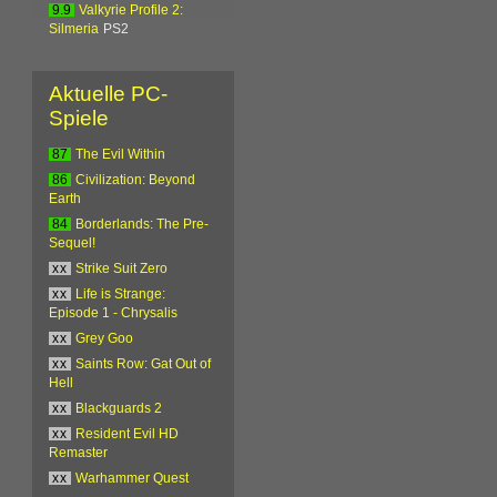
9.9
Valkyrie Profile 2:
Silmeria
PS2
Aktuelle PC-
Spiele
87
The Evil Within
86
Civilization: Beyond
Earth
84
Borderlands: The Pre-
Sequel!
xx
Strike Suit Zero
xx
Life is Strange:
Episode 1 - Chrysalis
xx
Grey Goo
xx
Saints Row: Gat Out of
Hell
xx
Blackguards 2
xx
Resident Evil HD
Remaster
xx
Warhammer Quest