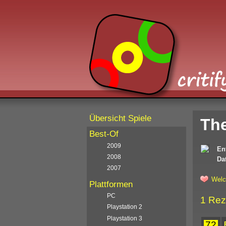
Übersicht Spiele
Th
Best-Of
2009
En
2008
Da
2007
Welc
Plattformen
PC
1 Rez
Playstation 2
Playstation 3
72