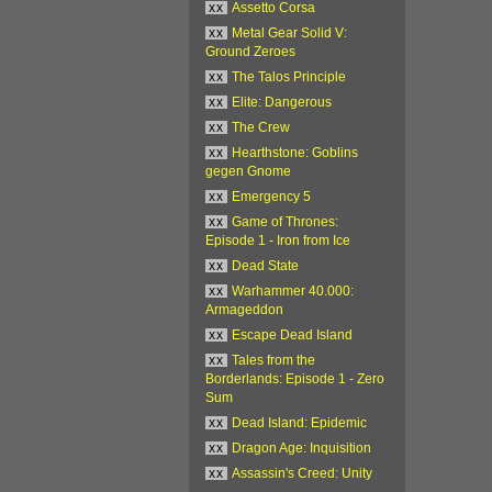
xx
Assetto Corsa
xx
Metal Gear Solid V:
Ground Zeroes
xx
The Talos Principle
xx
Elite: Dangerous
xx
The Crew
xx
Hearthstone: Goblins
gegen Gnome
xx
Emergency 5
xx
Game of Thrones:
Episode 1 - Iron from Ice
xx
Dead State
xx
Warhammer 40.000:
Armageddon
xx
Escape Dead Island
xx
Tales from the
Borderlands: Episode 1 - Zero
Sum
xx
Dead Island: Epidemic
xx
Dragon Age: Inquisition
xx
Assassin's Creed: Unity