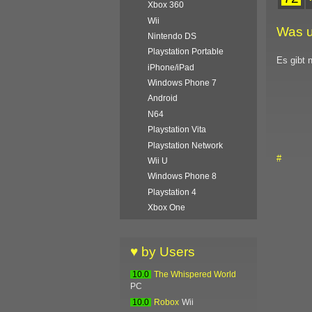
Xbox 360
Wii
Was u
Nintendo DS
Playstation Portable
Es gibt 
iPhone/iPad
Windows Phone 7
Android
N64
Playstation Vita
Playstation Network
#
Wii U
Windows Phone 8
Playstation 4
Xbox One
♥ by Users
10.0
The Whispered World
PC
10.0
Robox
Wii