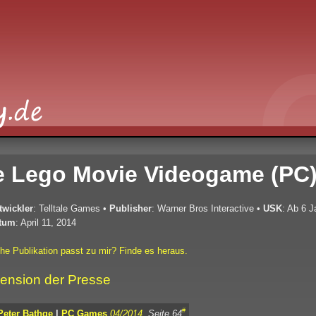
e Lego Movie Videogame (PC
twickler
: Telltale Games
•
Publisher
: Warner Bros Interactive
•
USK
: Ab 6 J
tum
: April 11, 2014
he Publikation passt zu mir? Finde es heraus.
ension der Presse
#
Peter Bathge
|
PC Games
04/2014
, Seite 64