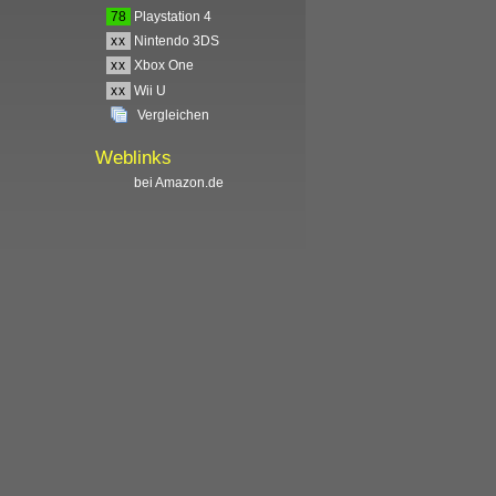
78
Playstation 4
xx
Nintendo 3DS
xx
Xbox One
xx
Wii U
Vergleichen
Weblinks
bei Amazon.de