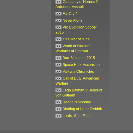
xx
Company of Heroes 2:
Ardennes Assault
xx
Far Cry 4
xx
Never Alone
xx
Pro Evolution Soccer
2015
xx
This War of Mine
xx
World of Warcraft:
Warlords of Draenor
xx
Bau-Simulator 2015
xx
Space Hulk: Ascension
xx
Valkyria Chronicles
xx
Call of Duty: Advanced
Warfare
xx
Lego Batman 3: Jenseits
von Gotham
xx
Randal's Monday
xx
Binding of Isaac: Rebirth
xx
Lords of the Fallen