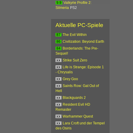
9.9
Valkyrie Profile 2:
Silmeria
PS2
Aktuelle PC-Spiele
87
The Evil Within
86
Civilization: Beyond Earth
84
Borderlands: The Pre-
Sequel!
xx
Strike Suit Zero
xx
Life is Strange: Episode 1
- Chrysalis
xx
Grey Goo
xx
Saints Row: Gat Out of
Hell
xx
Blackguards 2
xx
Resident Evil HD
Remaster
xx
Warhammer Quest
xx
Lara Croft und der Tempel
des Osiris