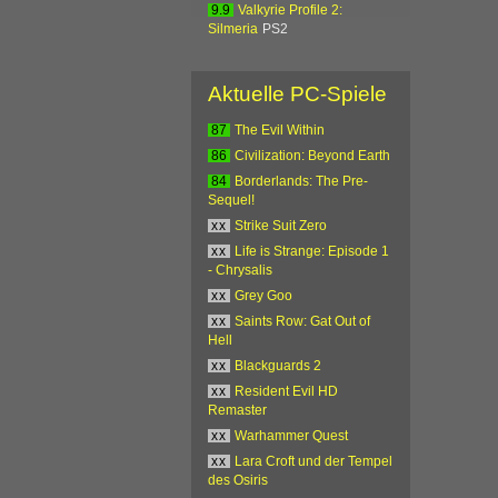
9.9
Valkyrie Profile 2:
Silmeria
PS2
Aktuelle PC-Spiele
87
The Evil Within
86
Civilization: Beyond Earth
84
Borderlands: The Pre-
Sequel!
xx
Strike Suit Zero
xx
Life is Strange: Episode 1
- Chrysalis
xx
Grey Goo
xx
Saints Row: Gat Out of
Hell
xx
Blackguards 2
xx
Resident Evil HD
Remaster
xx
Warhammer Quest
xx
Lara Croft und der Tempel
des Osiris