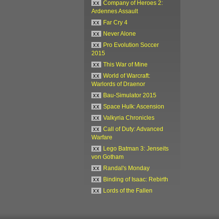
xx
Company of Heroes 2:
Ardennes Assault
xx
Far Cry 4
xx
Never Alone
xx
Pro Evolution Soccer
2015
xx
This War of Mine
xx
World of Warcraft:
Warlords of Draenor
xx
Bau-Simulator 2015
xx
Space Hulk: Ascension
xx
Valkyria Chronicles
xx
Call of Duty: Advanced
Warfare
xx
Lego Batman 3: Jenseits
von Gotham
xx
Randal's Monday
xx
Binding of Isaac: Rebirth
xx
Lords of the Fallen