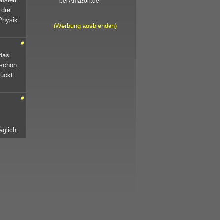
nsiert
bei Amazon.de
drei
 Physik
(Werbung ausblenden)
#
 das
 schon
rückt
#
äglich.