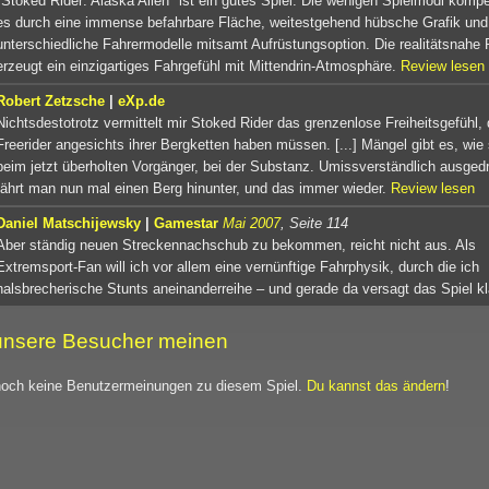
"Stoked Rider: Alaska Alien" ist ein gutes Spiel. Die wenigen Spielmodi kompe
es durch eine immense befahrbare Fläche, weitestgehend hübsche Grafik und 
unterschiedliche Fahrermodelle mitsamt Aufrüstungsoption. Die realitätsnahe
erzeugt ein einzigartiges Fahrgefühl mit Mittendrin-Atmosphäre.
Review lesen
Robert Zetzsche
|
eXp.de
Nichtsdestotrotz vermittelt mir Stoked Rider das grenzenlose Freiheitsgefühl,
Freerider angesichts ihrer Bergketten haben müssen. [...] Mängel gibt es, wie
beim jetzt überholten Vorgänger, bei der Substanz. Umissverständlich ausged
fährt man nun mal einen Berg hinunter, und das immer wieder.
Review lesen
Daniel Matschijewsky
|
Gamestar
Mai 2007
, Seite 114
Aber ständig neuen Streckennachschub zu bekommen, reicht nicht aus. Als
Extremsport-Fan will ich vor allem eine vernünftige Fahrphysik, durch die ich
halsbrecherische Stunts aneinanderreihe – und gerade da versagt das Spiel kl
nsere Besucher meinen
noch keine Benutzermeinungen zu diesem Spiel.
Du kannst das ändern
!