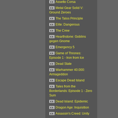
xx
Assetto Corsa
xx
Metal Gear Solid V:
Ground Zeroes
xx
The Talos Principle
xx
Elite: Dangerous
xx
The Crew
xx
Hearthstone: Goblins
gegen Gnome
xx
Emergency 5
xx
Game of Thrones:
Episode 1 - Iron from Ice
xx
Dead State
xx
Warhammer 40.000:
Armageddon
xx
Escape Dead Island
xx
Tales from the
Borderlands: Episode 1 - Zero
Sum
xx
Dead Island: Epidemic
xx
Dragon Age: Inquisition
xx
Assassin's Creed: Unity