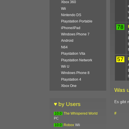
Xbox 360
Wii
Nintendo DS
Playstation Portable
78
iPhone/iPad
Windows Phone 7
Android
N64
Playstation Vita
57
Playstation Network
Wii U
Windows Phone 8
Playstation 4
Xbox One
Was u
Es gibt 
♥ by Users
#
10.0
The Whispered World
PC
10.0
Robox
Wii