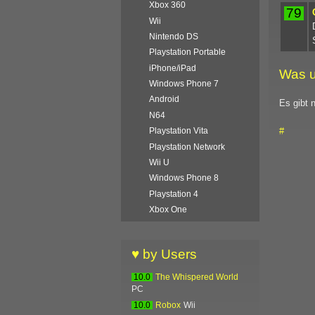
Xbox 360
79
Wii
Nintendo DS
Playstation Portable
iPhone/iPad
Was u
Windows Phone 7
Android
Es gibt 
N64
#
Playstation Vita
Playstation Network
Wii U
Windows Phone 8
Playstation 4
Xbox One
♥ by Users
10.0
The Whispered World
PC
10.0
Robox
Wii