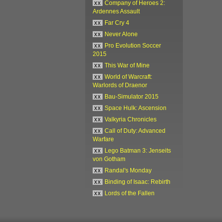
xx
Company of Heroes 2:
Ardennes Assault
xx
Far Cry 4
xx
Never Alone
xx
Pro Evolution Soccer
2015
xx
This War of Mine
xx
World of Warcraft:
Warlords of Draenor
xx
Bau-Simulator 2015
xx
Space Hulk: Ascension
xx
Valkyria Chronicles
xx
Call of Duty: Advanced
Warfare
xx
Lego Batman 3: Jenseits
von Gotham
xx
Randal's Monday
xx
Binding of Isaac: Rebirth
xx
Lords of the Fallen