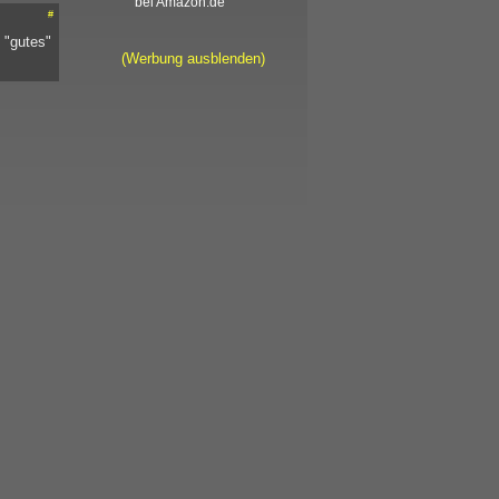
bei Amazon.de
#
n "gutes"
(Werbung ausblenden)