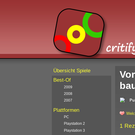
Übersicht Spiele
Vor
Best-Of
bau
2009
2008
Pu
2007
Plattformen
Welc
PC
Playstation 2
1 Rez
Playstation 3