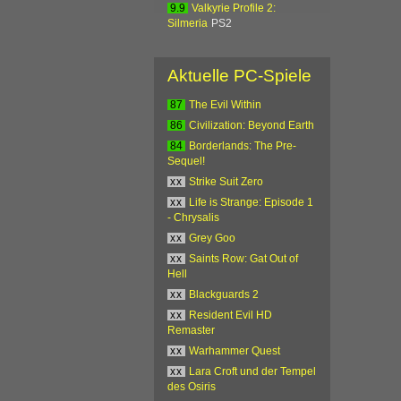
9.9
Valkyrie Profile 2:
Silmeria
PS2
Aktuelle PC-Spiele
87
The Evil Within
86
Civilization: Beyond Earth
84
Borderlands: The Pre-
Sequel!
xx
Strike Suit Zero
xx
Life is Strange: Episode 1
- Chrysalis
xx
Grey Goo
xx
Saints Row: Gat Out of
Hell
xx
Blackguards 2
xx
Resident Evil HD
Remaster
xx
Warhammer Quest
xx
Lara Croft und der Tempel
des Osiris