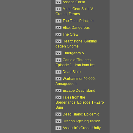
xx
Assetto Corsa
xx
Metal Gear Solid V:
Ground Zeroes
xx
The Talos Principle
xx
Elite: Dangerous
xx
The Crew
xx
Hearthstone: Goblins
gegen Gnome
xx
Emergency 5
xx
Game of Thrones:
Episode 1 - Iron from Ice
xx
Dead State
xx
Warhammer 40.000:
Armageddon
xx
Escape Dead Island
xx
Tales from the
Borderlands: Episode 1 - Zero
Sum
xx
Dead Island: Epidemic
xx
Dragon Age: Inquisition
xx
Assassin's Creed: Unity