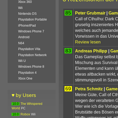
Xbox 360
Wii
85
Peter Grubmair
|
Gam
Nintendo DS
Call of Cthulhu: Dark Co
Playstation Portable
gruselig inszeniertes 
iPhone/iPad
welches auch jemande
Windows Phone 7
Vorwissen in das Unive
Android
Review lesen
N64
Playstation Vita
83
Andreas Philipp
|
Gam
Playstation Network
Das Gameplay selbst bi
Wii U
Mischung aus Survival-
Windows Phone 8
Elementen und kann üb
Playstation 4
etwas altbacken wirkt,
Xbox One
stimmungsvoll in Szene
69
Petra Schmitz
|
Games
Meine Güte, Call of Cth
♥ by Users
wegen der veralteten G
10.0
The Whispered
Wer wie ich die Vorlag
World
PC
Brutstätte des Bösen 
10.0
Robox
Wii
Waffe unterwegs ist, g