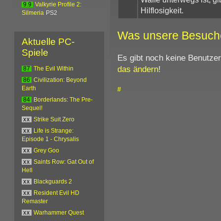
9.9
Valkyrie Profile 2:
Hilflosigkeit.
Silmeria
PS2
Was unsere Besuch
Aktuelle PC-
Spiele
Es gibt noch keine Benutze
das ändern
!
87
The Evil Within
86
Civilization: Beyond
Earth
#
84
Borderlands: The Pre-
Sequel!
xx
Strike Suit Zero
xx
Life is Strange:
Episode 1 - Chrysalis
xx
Grey Goo
xx
Saints Row: Gat Out of
Hell
xx
Blackguards 2
xx
Resident Evil HD
Remaster
xx
Warhammer Quest