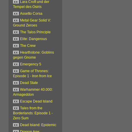
xx
Lara Croft und der
Tempel des Osiris
xx
Assetto Corsa
xx
Metal Gear Solid V:
Ground Zeroes
xx
The Talos Principle
xx
Elite: Dangerous
xx
The Crew
xx
Hearthstone: Goblins
gegen Gnome
xx
Emergency 5
xx
Game of Thrones:
Episode 1 - Iron from Ice
xx
Dead State
xx
Warhammer 40.000:
Armageddon
xx
Escape Dead Island
xx
Tales from the
Borderlands: Episode 1 -
Zero Sum
xx
Dead Island: Epidemic
xx
Dragon Age: