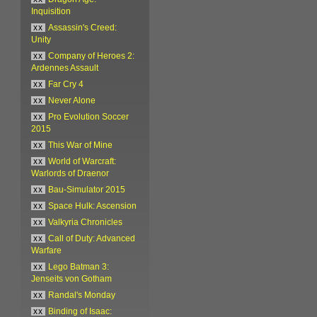
Inquisition
xx
Assassin's Creed:
Unity
xx
Company of Heroes 2:
Ardennes Assault
xx
Far Cry 4
xx
Never Alone
xx
Pro Evolution Soccer
2015
xx
This War of Mine
xx
World of Warcraft:
Warlords of Draenor
xx
Bau-Simulator 2015
xx
Space Hulk: Ascension
xx
Valkyria Chronicles
xx
Call of Duty: Advanced
Warfare
xx
Lego Batman 3:
Jenseits von Gotham
xx
Randal's Monday
xx
Binding of Isaac: