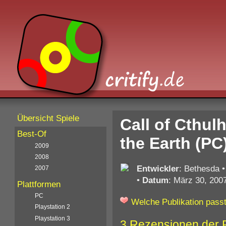
Übersicht Spiele
Call of Cthul
Best-Of
the Earth (PC
2009
2008
Entwickler
: Bethesda
2007
•
Datum
: März 30, 200
Plattformen
PC
Welche Publikation passt
Playstation 2
Playstation 3
3 Rezensionen der 