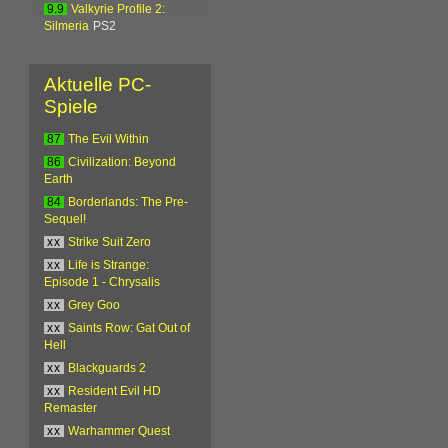
9.9
Valkyrie Profile 2:
Silmeria
PS2
Aktuelle PC-
Spiele
87
The Evil Within
86
Civilization: Beyond
Earth
84
Borderlands: The Pre-
Sequel!
xx
Strike Suit Zero
xx
Life is Strange:
Episode 1 - Chrysalis
xx
Grey Goo
xx
Saints Row: Gat Out of
Hell
xx
Blackguards 2
xx
Resident Evil HD
Remaster
xx
Warhammer Quest