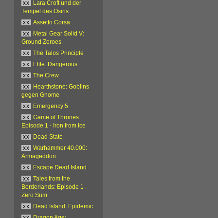
xx
Lara Croft und der
Tempel des Osiris
xx
Assetto Corsa
xx
Metal Gear Solid V:
Ground Zeroes
xx
The Talos Principle
xx
Elite: Dangerous
xx
The Crew
xx
Hearthstone: Goblins
gegen Gnome
xx
Emergency 5
xx
Game of Thrones:
Episode 1 - Iron from Ice
xx
Dead State
xx
Warhammer 40.000:
Armageddon
xx
Escape Dead Island
xx
Tales from the
Borderlands: Episode 1 -
Zero Sum
xx
Dead Island: Epidemic
xx
Dragon Age: