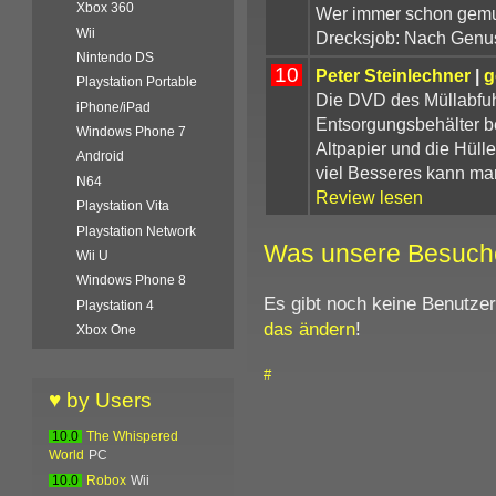
Xbox 360
Wer immer schon gemut
Wii
Drecksjob: Nach Genus
Nintendo DS
10
Peter Steinlechner
|
g
Playstation Portable
Die DVD des Müllabfuh
iPhone/iPad
Entsorgungsbehälter b
Windows Phone 7
Altpapier und die Hüll
Android
viel Besseres kann man
N64
Review lesen
Playstation Vita
Playstation Network
Was unsere Besuch
Wii U
Windows Phone 8
Es gibt noch keine Benutze
Playstation 4
das ändern
!
Xbox One
#
♥ by Users
10.0
The Whispered
World
PC
10.0
Robox
Wii