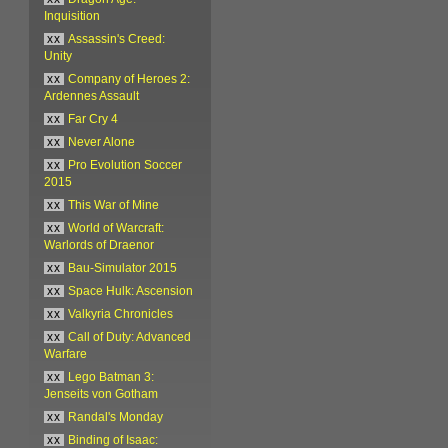
Inquisition
xx
Assassin's Creed:
Unity
xx
Company of Heroes 2:
Ardennes Assault
xx
Far Cry 4
xx
Never Alone
xx
Pro Evolution Soccer
2015
xx
This War of Mine
xx
World of Warcraft:
Warlords of Draenor
xx
Bau-Simulator 2015
xx
Space Hulk: Ascension
xx
Valkyria Chronicles
xx
Call of Duty: Advanced
Warfare
xx
Lego Batman 3:
Jenseits von Gotham
xx
Randal's Monday
xx
Binding of Isaac: