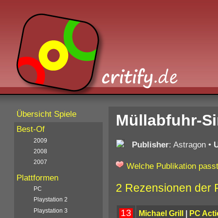
Übersicht Spiele
Müllabfuhr-Si
Best-Of
2009
Publisher
: Astragon
•
2008
2007
Welche Publikation passt
Plattformen
2 Rezensionen der 
PC
Playstation 2
Playstation 3
13
Michael Grill
|
PC Acti