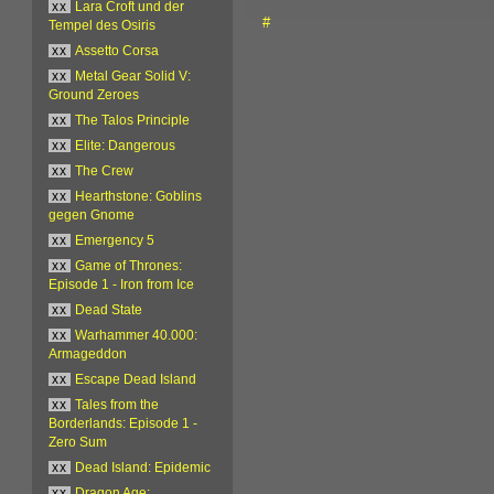
xx
Lara Croft und der
#
Tempel des Osiris
xx
Assetto Corsa
xx
Metal Gear Solid V:
Ground Zeroes
xx
The Talos Principle
xx
Elite: Dangerous
xx
The Crew
xx
Hearthstone: Goblins
gegen Gnome
xx
Emergency 5
xx
Game of Thrones:
Episode 1 - Iron from Ice
xx
Dead State
xx
Warhammer 40.000:
Armageddon
xx
Escape Dead Island
xx
Tales from the
Borderlands: Episode 1 -
Zero Sum
xx
Dead Island: Epidemic
xx
Dragon Age: