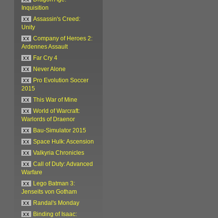
Inquisition
xx
Assassin's Creed:
Unity
xx
Company of Heroes 2:
Ardennes Assault
xx
Far Cry 4
xx
Never Alone
xx
Pro Evolution Soccer
2015
xx
This War of Mine
xx
World of Warcraft:
Warlords of Draenor
xx
Bau-Simulator 2015
xx
Space Hulk: Ascension
xx
Valkyria Chronicles
xx
Call of Duty: Advanced
Warfare
xx
Lego Batman 3:
Jenseits von Gotham
xx
Randal's Monday
xx
Binding of Isaac: