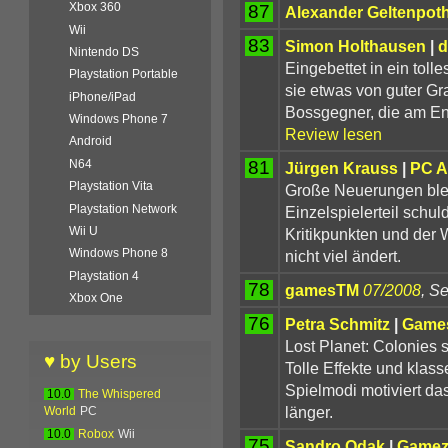
Xbox 360
87
Alexander Geltenpot
Wii
83
Simon Holthausen
|
d
Nintendo DS
Eingebettet in ein toll
Playstation Portable
sie etwas von guter Gr
iPhone/iPad
Bossgegner, die am En
Windows Phone 7
Review lesen
Android
81
N64
Jürgen Krauss
|
PC A
Playstation Vita
Große Neuerungen blei
Playstation Network
Einzelspielerteil schu
Wii U
Kritikpunkten und der
Windows Phone 8
nicht viel ändert.
Playstation 4
78
gamesTM
07/2008
, Se
Xbox One
76
Petra Schmitz
|
Games
Lost Planet: Colonies 
♥ by Users
Tolle Effekte und klas
Spielmodi motiviert da
10.0
The Whispered
länger.
World
PC
10.0
Robox
Wii
75
Sandro Odak
|
Gamez