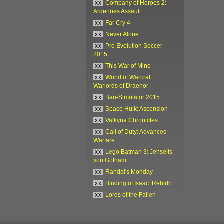
xx
Company of Heroes 2:
Ardennes Assault
xx
Far Cry 4
xx
Never Alone
xx
Pro Evolution Soccer
2015
xx
This War of Mine
xx
World of Warcraft:
Warlords of Draenor
xx
Bau-Simulator 2015
xx
Space Hulk: Ascension
xx
Valkyria Chronicles
xx
Call of Duty: Advanced
Warfare
xx
Lego Batman 3: Jenseits
von Gotham
xx
Randal's Monday
xx
Binding of Isaac: Rebirth
xx
Lords of the Fallen