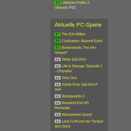
9.9
Valkyrie Profile 2:
Silmeria
PS2
Aktuelle PC-Spiele
87
The Evil Within
86
Civilization: Beyond Earth
84
Borderlands: The Pre-
Sequel!
xx
Strike Suit Zero
xx
Life is Strange: Episode 1
- Chrysalis
xx
Grey Goo
xx
Saints Row: Gat Out of
Hell
xx
Blackguards 2
xx
Resident Evil HD
Remaster
xx
Warhammer Quest
xx
Lara Croft und der Tempel
des Osiris