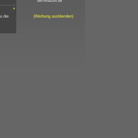
bei Amazon.de
#
u die
(Werbung ausblenden)