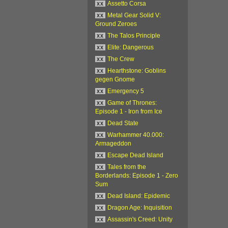
xx
Assetto Corsa
xx
Metal Gear Solid V:
Ground Zeroes
xx
The Talos Principle
xx
Elite: Dangerous
xx
The Crew
xx
Hearthstone: Goblins
gegen Gnome
xx
Emergency 5
xx
Game of Thrones:
Episode 1 - Iron from Ice
xx
Dead State
xx
Warhammer 40.000:
Armageddon
xx
Escape Dead Island
xx
Tales from the
Borderlands: Episode 1 - Zero
Sum
xx
Dead Island: Epidemic
xx
Dragon Age: Inquisition
xx
Assassin's Creed: Unity