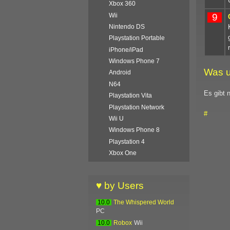
Xbox 360
Wii
9
Nintendo DS
Playstation Portable
iPhone/iPad
Windows Phone 7
Was u
Android
N64
Es gibt 
Playstation Vita
Playstation Network
#
Wii U
Windows Phone 8
Playstation 4
Xbox One
♥ by Users
10.0
The Whispered World
PC
10.0
Robox
Wii