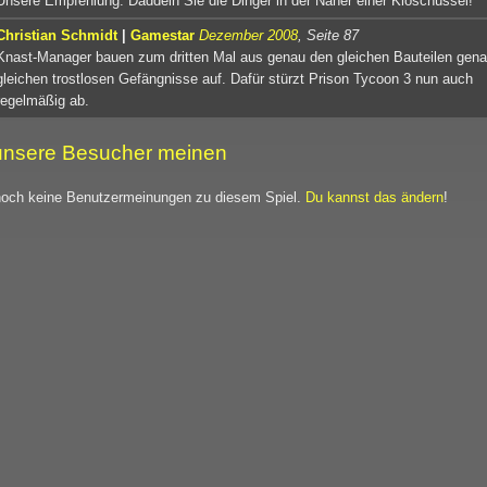
Unsere Empfehlung: Daddeln Sie die Dinger in der Näher einer Kloschüssel!
Christian Schmidt
|
Gamestar
Dezember 2008
, Seite 87
Knast-Manager bauen zum dritten Mal aus genau den gleichen Bauteilen gena
gleichen trostlosen Gefängnisse auf. Dafür stürzt Prison Tycoon 3 nun auch
regelmäßig ab.
nsere Besucher meinen
noch keine Benutzermeinungen zu diesem Spiel.
Du kannst das ändern
!