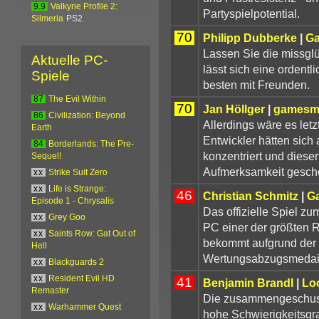
9.9
Valkyrie Profile 2:
Partyspielpotential.
Silmeria
PS2
70
Philipp Dubberke
|
Ga
Lassen Sie die missglü
Aktuelle PC-
lässt sich eine orden
Spiele
besten mit Freunden.
87
The Evil Within
70
Jan Höllger
|
gamesm
86
Civilization: Beyond
Allerdings wäre es let
Earth
Entwickler hätten sich
84
Borderlands: The Pre-
konzentriert und diese
Sequel!
Aufmerksamkeit gesch
xx
Strike Suit Zero
xx
Life is Strange:
46
Christian Schmitz
|
G
Episode 1 - Chrysalis
Das offizielle Spiel z
xx
Grey Goo
PC einer der größten R
xx
Saints Row: Gat Out of
bekommt aufgrund der
Hell
Wertungsabzugsmedaille
xx
Blackguards 2
xx
Resident Evil HD
41
Benjamin Brandl
|
Lo
Remaster
Die zusammengeschuste
xx
Warhammer Quest
hohe Schwierigkeitsgra