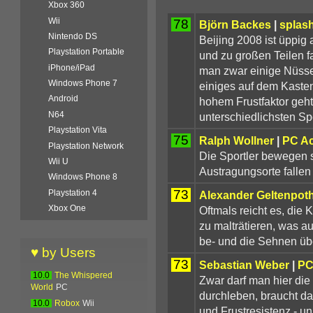
Xbox 360
Wii
78
Björn Backes
|
splas
Nintendo DS
Beijing 2008 ist üppig
Playstation Portable
und zu großen Teilen fa
iPhone/iPad
man zwar einige Nüsse 
Windows Phone 7
einiges auf dem Kaste
Android
hohem Frustfaktor geht
N64
unterschiedlichsten Spo
Playstation Vita
75
Ralph Wollner
|
PC Ac
Playstation Network
Die Sportler bewegen 
Wii U
Austragungsorte fallen d
Windows Phone 8
73
Playstation 4
Alexander Geltenpot
Xbox One
Oftmals reicht es, die
zu malträtieren, was 
be- und die Sehnen übe
♥ by Users
73
Sebastian Weber
|
PC
10.0
The Whispered
Zwar darf man hier die
World
PC
durchleben, braucht da
10.0
Robox
Wii
und Frustresistenz - unn