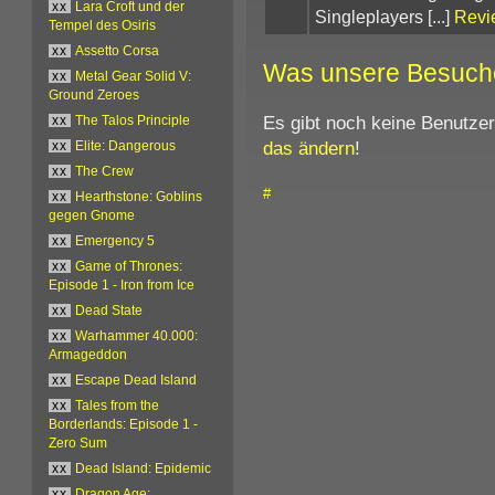
xx
Lara Croft und der
Singleplayers [...]
Revi
Tempel des Osiris
xx
Assetto Corsa
Was unsere Besuch
xx
Metal Gear Solid V:
Ground Zeroes
Es gibt noch keine Benutze
xx
The Talos Principle
das ändern
!
xx
Elite: Dangerous
xx
The Crew
#
xx
Hearthstone: Goblins
gegen Gnome
xx
Emergency 5
xx
Game of Thrones:
Episode 1 - Iron from Ice
xx
Dead State
xx
Warhammer 40.000:
Armageddon
xx
Escape Dead Island
xx
Tales from the
Borderlands: Episode 1 -
Zero Sum
xx
Dead Island: Epidemic
xx
Dragon Age: