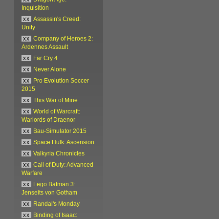
Inquisition
xx
Assassin's Creed:
Unity
xx
Company of Heroes 2:
Ardennes Assault
xx
Far Cry 4
xx
Never Alone
xx
Pro Evolution Soccer
2015
xx
This War of Mine
xx
World of Warcraft:
Warlords of Draenor
xx
Bau-Simulator 2015
xx
Space Hulk: Ascension
xx
Valkyria Chronicles
xx
Call of Duty: Advanced
Warfare
xx
Lego Batman 3:
Jenseits von Gotham
xx
Randal's Monday
xx
Binding of Isaac: