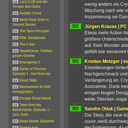
xx
Lara Croft und der
wenig anders als Cry
Tempel des Osiris
Mischung nach wie vo
xx
Assetto Corsa
Inszenierung sei Dan
xx
Metal Gear Solid V:
Ground Zeroes
90
Jürgen Krauss
|
PC 
xx
The Talos Principle
Etwas mehr Action hi
xx
Elite: Dangerous
größere Unterschiede
auf. Kein Wunder als
xx
The Crew
gefällt wie seinerzeit C
xx
Hearthstone: Goblins
gegen Gnome
90
Kristian Metzger
|
e
xx
Emergency 5
Erweiterungen hinter
xx
Game of Thrones:
Nachgeschmack und fü
Episode 1 - Iron from Ice
Verlängerung an. Cry
xx
Dead State
Ausnahme. Dank mei
xx
Warhammer 40.000:
einigen klugen Design
Armageddon
weite Strecken sogar 
xx
Escape Dead Island
xx
Tales from the
90
Sandro Odak
|
Gam
Borderlands: Episode 1 -
Die Story, die zwar k
Zero Sum
zuvor, weiß durchweg 
xx
Dead Island: Epidemic
der Fortsetzung, da si
xx
Dragon Age: