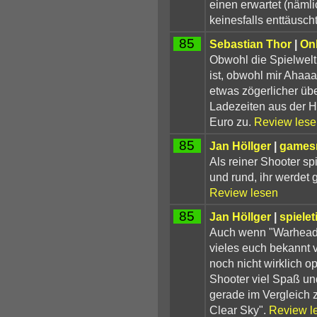
einen erwartet (näml
keinesfalls enttäuscht
85
Sebastian Thor
|
On
Obwohl die Spielwelt
ist, obwohl mir Aha
etwas zögerlicher übe
Ladezeiten aus der H
Euro zu.
Review lese
85
Jan Höllger
|
games
Als reiner Shooter sp
und rund, ihr werdet 
Review lesen
85
Jan Höllger
|
spielet
Auch wenn "Warhead" 
vieles euch bekannt
noch nicht wirklich op
Shooter viel Spaß und
gerade im Vergleich 
Clear Sky".
Review l