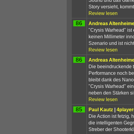
Story versieht, kommt
Review lesen
86
Andreas Altenheime
"Crysis Warhead" ist 
keinen Millimeter inn
Szenario und ist nich
Review lesen
86
Andreas Altenheime
Die beeindruckende t
Performance noch be
bleibt dank des Nano-S
"Crysis Warhead" ein
neben den Stärken si
Review lesen
85
Paul Kautz
|
4player
Die Action ist fetzig
die intelligenten Geg
Streber der Shooter