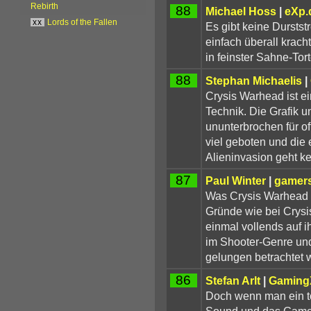
Rebirth
88
Michael Hoss
|
eXp.
xx
Lords of the Fallen
Es gibt keine Durstst
einfach überall kracht
in feinster Sahne-Tor
88
Stephan Michaelis
|
Crysis Warhead ist ei
Technik. Die Grafik u
ununterbrochen für of
viel geboten und die 
Alieninvasion geht k
87
Paul Winter
|
gamers
Was Crysis Warhead s
Gründe wie bei Crysi
einmal vollends auf i
im Shooter-Genre und
gelungen betrachtet 
86
Stefan Arlt
|
Gaming
Doch wenn man ein tol
Sound und das Gamep