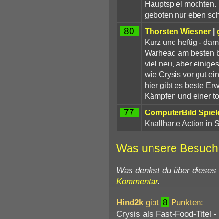
Hauptspiel mochten.
geboten nur eben sch
80
Thorsten Wiesner
|
Kurz und heftig - dam
Warhead am besten be
viel neu, aber einige
wie Crysis vor gut ei
hier gibt es beste E
Kämpfen und einer to
77
ComputerBild Spiel
Knallharte Action in 
Was unsere Besuch
Was denkst du über dieses
Kommentar
.
Hind2k
gibt
8
Punkten:
Crysis als Fast-Food-Titel 