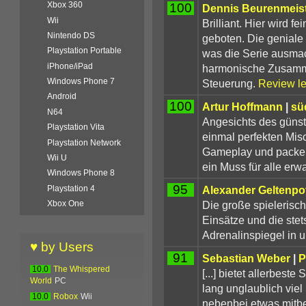
Xbox 360
100
Dennis Beurenmeis
Wii
Brilliant. Hier wird 
Nintendo DS
geboten. Die geniale G
Playstation Portable
was die Serie ausmach
iPhone/iPad
harmonische Zusamme
Windows Phone 7
Steuerung.
Review l
Android
100
Artur Hoffmann
|
sü
N64
Angesichts des günst
Playstation Vita
einmal perfekten Mis
Playstation Network
Gameplay und packen
Wii U
ein Muss für alle e
Windows Phone 8
95
Alexander Geltenpo
Playstation 4
Die große spielerisc
Xbox One
Einsätze und die stet
Adrenalinspiegel in
♥ by Users
91
Sebastian Weber
|
P
10.0
The Whispered
[...] bietet allerbes
World
PC
lang unglaublich vie
10.0
Robox
Wii
nebenbei etwas mitb