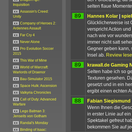
Inquisition
selten flaue Momente
xx
Assassin's Creed:
89
Hannes Kolar
|
spiel
Unity
Glücklicherweise ist
xx
Company of Heroes 2:
verspricht Action und
Ardennes Assault
nach wie vor wunders
xx
Far Cry 4
immer nicht satt sehe
xx
Never Alone
Gegner geben kann, s
xx
Pro Evolution Soccer
2015
Insel ab.
Review les
xx
This War of Mine
89
krawall.de Gaming 
xx
World of Warcraft:
Selten habe ich so ge
Warlords of Draenor
Texturen gesehen. D
xx
Bau-Simulator 2015
gesetzt und in ein he
xx
Space Hulk: Ascension
ergibt einen echten
xx
Valkyria Chronicles
88
xx
Call of Duty: Advanced
Fabian Siegismund
Warfare
Wenn Ihnen die Geschi
xx
Lego Batman 3:
in erster Linie auf e
Jenseits von Gotham
Spektakel gefreut ha
xx
Randal's Monday
bekommen Sie auf jed
xx
Binding of Isaac: