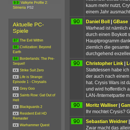
9.9
Valkyrie Profile 2:
kaum mehr nutzt, Cryt
Silmeria
PS2
einem Jahr ausmacht
90
Daniel Boll
|
GBase
Aktuelle PC-
Warhead ist nämlich 
Spiele
durch einen Boykott s
Hauptprogramm dank 
87
The Evil Within
ziemlich die gesamte 
86
Civilization: Beyond
Earth
durchgehend exzellen
84
Borderlands: The Pre-
90
Christopher Link
|
L
Sequel!
Stattdessen habe ich 
xx
Strike Suit Zero
der auch nach einem 
xx
Life is Strange:
hat. Crysis Wars ist
Episode 1 - Chrysalis
und wird hoffentlich 
xx
Grey Goo
LAN-/Internetpartie mi
xx
Saints Row: Gat Out of
Hell
90
Moritz Walliser
|
Gam
xx
Blackguards 2
Ihr mochtet Crysis? Gr
xx
Resident Evil HD
Remaster
90
Sebastian Weidner
xx
Warhammer Quest
Zwar macht das allein