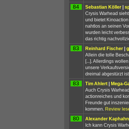
84
Sebastian Köller
|
s
Crysis Warhead sieht
und bietet Kinoactio
nahtlos an seinen Vo
wurden leicht verbes
das richtig nachvollz
83
Reinhard Fischer
|
Allein die tolle Besc
[...]. Allerdings woll
unsere Verkaufsversio
dreimal abgestürzt ist [
83
Tim Ahlert
|
Mega-G
Auch Crysis Warhead 
actionreiches und k
Freunde gut inszenier
kommen.
Review les
80
Alexander Kaphahn
Ich kann Crysis Warh