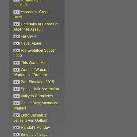
Inquisition
xx
Assassin's Creed:
Unity
xx
Company of Heroes 2:
Ardennes Assault
xx
Far Cry 4
xx
Never Alone
xx
Pro Evolution Soccer
2015
xx
This War of Mine
xx
World of Warcraft:
Warlords of Draenor
xx
Bau-Simulator 2015
xx
Space Hulk: Ascension
xx
Valkyria Chronicles
xx
Call of Duty: Advanced
Warfare
xx
Lego Batman 3:
Jenseits von Gotham
xx
Randal's Monday
xx
Binding of Isaac: