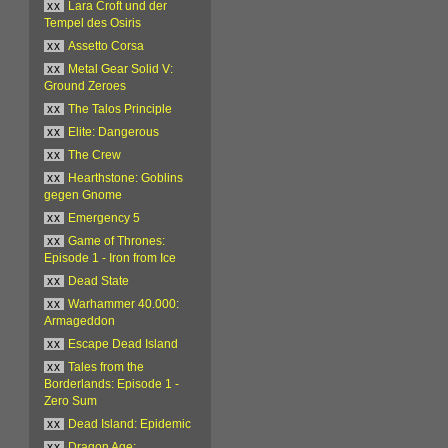
xx
Lara Croft und der
Tempel des Osiris
xx
Assetto Corsa
xx
Metal Gear Solid V:
Ground Zeroes
xx
The Talos Principle
xx
Elite: Dangerous
xx
The Crew
xx
Hearthstone: Goblins
gegen Gnome
xx
Emergency 5
xx
Game of Thrones:
Episode 1 - Iron from Ice
xx
Dead State
xx
Warhammer 40.000:
Armageddon
xx
Escape Dead Island
xx
Tales from the
Borderlands: Episode 1 -
Zero Sum
xx
Dead Island: Epidemic
xx
Dragon Age: