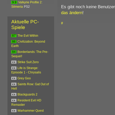
9.9
Valkyrie Profile 2:
Es gibt noch keine Benutze
Silmeria
PS2
das ändern
!
Aktuelle PC-
#
Spiele
87
The Evil Within
86
Civilization: Beyond
Earth
84
Borderlands: The Pre-
Sequel!
xx
Strike Suit Zero
xx
Life is Strange:
Episode 1 - Chrysalis
xx
Grey Goo
xx
Saints Row: Gat Out of
Hell
xx
Blackguards 2
xx
Resident Evil HD
Remaster
xx
Warhammer Quest