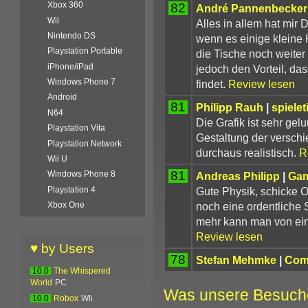
Xbox 360
82
André Pannenbecker
Wii
Alles in allem hat mir 
Nintendo DS
wenn es einige kleine K
Playstation Portable
die Tische noch weiter
iPhone/iPad
jedoch den Vorteil, das
Windows Phone 7
findet.
Review lesen
Android
81
Philipp Rauh
|
spielet
N64
Die Grafik ist sehr ge
Playstation Vita
Gestaltung der verschi
Playstation Network
durchaus realistisch.
R
Wii U
81
Windows Phone 8
Andreas Philipp
|
Gam
Gute Physik, schicke O
Playstation 4
noch eine ordentliche S
Xbox One
mehr kann man von ein
Review lesen
♥ by Users
78
Stefan Mehmke
|
Comp
10.0
The Whispered
World
PC
Was unsere Besuch
10.0
Robox
Wii