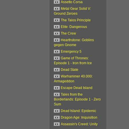
xx
Assetto Corsa
xx
Metal Gear Solid V:
Ground Zeroes
xx
The Talos Principle
xx
Elite: Dangerous
xx
The Crew
xx
Hearthstone: Goblins
gegen Gnome
xx
Emergency 5
xx
Game of Thrones:
Episode 1 - Iron from Ice
xx
Dead State
xx
Warhammer 40.000:
Armageddon
xx
Escape Dead Island
xx
Tales from the
Borderlands: Episode 1 - Zero
Sum
xx
Dead Island: Epidemic
xx
Dragon Age: Inquisition
xx
Assassin's Creed: Unity