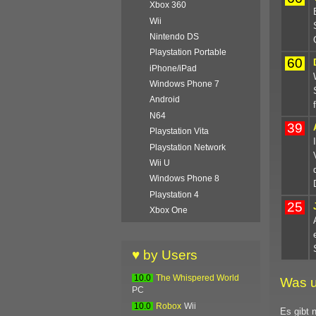
Xbox 360
Wii
Nintendo DS
Playstation Portable
60
iPhone/iPad
Windows Phone 7
Android
N64
39
Playstation Vita
Playstation Network
Wii U
Windows Phone 8
Playstation 4
25
Xbox One
♥ by Users
10.0
The Whispered World
Was u
PC
10.0
Robox
Wii
Es gibt 