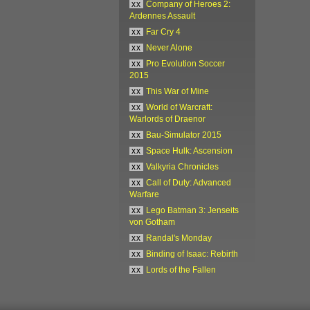
xx
Company of Heroes 2:
Ardennes Assault
xx
Far Cry 4
xx
Never Alone
xx
Pro Evolution Soccer
2015
xx
This War of Mine
xx
World of Warcraft:
Warlords of Draenor
xx
Bau-Simulator 2015
xx
Space Hulk: Ascension
xx
Valkyria Chronicles
xx
Call of Duty: Advanced
Warfare
xx
Lego Batman 3: Jenseits
von Gotham
xx
Randal's Monday
xx
Binding of Isaac: Rebirth
xx
Lords of the Fallen