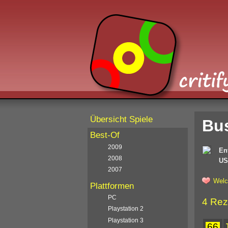
Übersicht Spiele
Bus
Best-Of
2009
En
2008
US
2007
Welc
Plattformen
PC
4 Rez
Playstation 2
Playstation 3
66