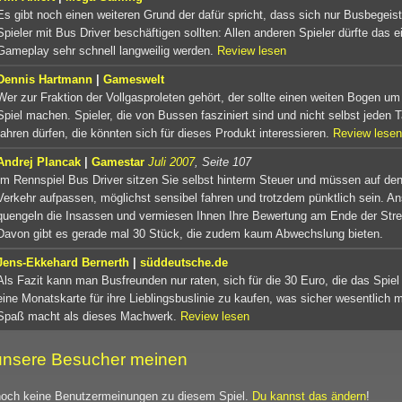
Es gibt noch einen weiteren Grund der dafür spricht, dass sich nur Busbegeist
Spieler mit Bus Driver beschäftigen sollten: Allen anderen Spieler dürfte das e
Gameplay sehr schnell langweilig werden.
Review lesen
Dennis Hartmann
|
Gameswelt
Wer zur Fraktion der Vollgasproleten gehört, der sollte einen weiten Bogen um
Spiel machen. Spieler, die von Bussen fasziniert sind und nicht selbst jeden 
fahren dürfen, die könnten sich für dieses Produkt interessieren.
Review lesen
Andrej Plancak
|
Gamestar
Juli 2007
, Seite 107
Im Rennspiel Bus Driver sitzen Sie selbst hinterm Steuer und müssen auf de
Verkehr aufpassen, möglichst sensibel fahren und trotzdem pünktlich sein. A
quengeln die Insassen und vermiesen Ihnen Ihre Bewertung am Ende der Str
Davon gibt es gerade mal 30 Stück, die zudem kaum Abwechslung bieten.
Jens-Ekkehard Bernerth
|
süddeutsche.de
Als Fazit kann man Busfreunden nur raten, sich für die 30 Euro, die das Spiel
eine Monatskarte für ihre Lieblingsbuslinie zu kaufen, was sicher wesentlich 
Spaß macht als dieses Machwerk.
Review lesen
nsere Besucher meinen
noch keine Benutzermeinungen zu diesem Spiel.
Du kannst das ändern
!