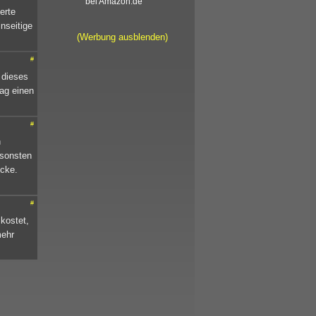
bei Amazon.de
erte
inseitige
(Werbung ausblenden)
#
 dieses
Tag einen
#
n
nsonsten
ecke.
#
 kostet,
mehr