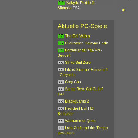
9.9
Valkyrie Profile 2:
Silmeria
PS2
#
Aktuelle PC-Spiele
87
The Evil Within
86
Civilization: Beyond Earth
84
Borderlands: The Pre-
Sequel!
xx
Strike Suit Zero
xx
Life is Strange: Episode 1
- Chrysalis
xx
Grey Goo
xx
Saints Row: Gat Out of
Hell
xx
Blackguards 2
xx
Resident Evil HD
Remaster
xx
Warhammer Quest
xx
Lara Croft und der Tempel
des Osiris