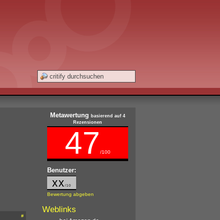
Metawertung
basierend auf 4
Rezensionen
47
/100
Benutzer:
xx
/10
Bewertung abgeben
Weblinks
#