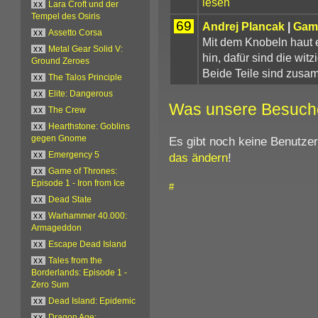
lesen
xx
Lara Croft und der
Tempel des Osiris
69
Andrej Plancak
|
Gam
xx
Assetto Corsa
Mit dem Knobeln haut e
xx
Metal Gear Solid V:
hin, dafür sind die wit
Ground Zeroes
Beide Teile sind zusa
xx
The Talos Principle
xx
Elite: Dangerous
Was unsere Besuch
xx
The Crew
xx
Hearthstone: Goblins
Es gibt noch keine Benutze
gegen Gnome
das ändern
!
xx
Emergency 5
xx
Game of Thrones:
Episode 1 - Iron from Ice
#
xx
Dead State
xx
Warhammer 40.000:
Armageddon
xx
Escape Dead Island
xx
Tales from the
Borderlands: Episode 1 -
Zero Sum
xx
Dead Island: Epidemic
xx
Dragon Age: