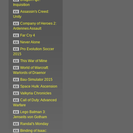
Inquisition
xx
Assassin's Creed:
Unity
xx
Company of Heroes 2:
Ardennes Assault
xx
Far Cry 4
xx
Never Alone
xx
Pro Evolution Soccer
2015
xx
This War of Mine
xx
World of Warcraft:
Warlords of Draenor
xx
Bau-Simulator 2015
xx
Space Hulk: Ascension
xx
Valkyria Chronicles
xx
Call of Duty: Advanced
Warfare
xx
Lego Batman 3:
Jenseits von Gotham
xx
Randal's Monday
xx
Binding of Isaac: