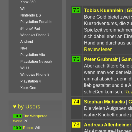
Xbox 360
Wii
75
Tobias Kuehnlein
|
G
Nintendo DS
Bone Gold bietet zwei 
Playstation Portable
Kurzadventures, die 
iPhone/iPad
Spielzeit vereinnahme
Windows Phone 7
sich dabei eher an Ein
Android
Handlung durchaus auc
N64
Review lesen
Playstation Vita
75
Peter Grubmair
|
Gam
Playstation Network
Aber auch ältere Spiel
Wii U
wenn man von der relat
Windows Phone 8
einmal absieht, denn d
Playstation 4
lieb gestaltet und die
Xbox One
schießen komisch.
Rev
74
Stephan Michaelis
|
G
♥ by Users
Die vielen Aufgaben si
wahre Knobelfreunde je
10.0
The Whispered
World
PC
73
Andreas Altenheimer
10.0
Robox
Wii
Als Adventure-Happen 