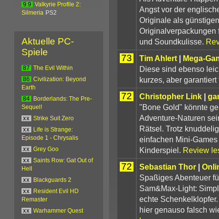
9.9
Valkyrie Profile 2:
Angst vor der englische
Silmeria
PS2
Originale als günstig
Originalverpackungen 
Aktuelle PC-
und Soundkulisse.
Rev
Spiele
73
Tim Ahlert
|
Mega-Ga
Diese sind ebenso leic
87
The Evil Within
kurzes, aber garantiert 
86
Civilization: Beyond
Earth
72
Christopher Link
|
ga
84
Borderlands: The Pre-
"Bone Gold" könnte ge
Sequel!
Adventure-Naturen sein
xx
Strike Suit Zero
Rätsel. Trotz knuddel
xx
Life is Strange:
einfachen Mini-Games 
Episode 1 - Chrysalis
Kinderspiel.
Review le
xx
Grey Goo
xx
Saints Row: Gat Out of
72
Sebastian Thor
|
Onli
Hell
Spaßiges Abenteuer fü
xx
Blackguards 2
Sam&Max-Light: Simple
xx
Resident Evil HD
echte Schenkelklopfer. 
Remaster
hier genauso falsch wi
xx
Warhammer Quest