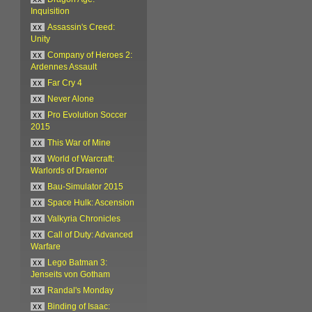
Inquisition
xx
Assassin's Creed:
Unity
xx
Company of Heroes 2:
Ardennes Assault
xx
Far Cry 4
xx
Never Alone
xx
Pro Evolution Soccer
2015
xx
This War of Mine
xx
World of Warcraft:
Warlords of Draenor
xx
Bau-Simulator 2015
xx
Space Hulk: Ascension
xx
Valkyria Chronicles
xx
Call of Duty: Advanced
Warfare
xx
Lego Batman 3:
Jenseits von Gotham
xx
Randal's Monday
xx
Binding of Isaac: