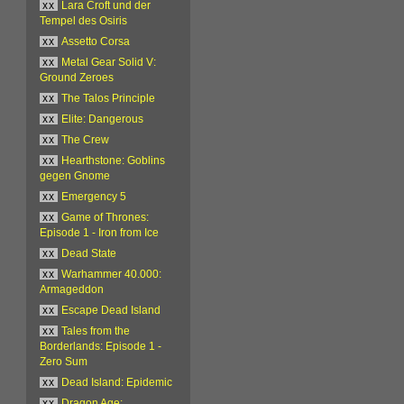
xx
Lara Croft und der
Tempel des Osiris
xx
Assetto Corsa
xx
Metal Gear Solid V:
Ground Zeroes
xx
The Talos Principle
xx
Elite: Dangerous
xx
The Crew
xx
Hearthstone: Goblins
gegen Gnome
xx
Emergency 5
xx
Game of Thrones:
Episode 1 - Iron from Ice
xx
Dead State
xx
Warhammer 40.000:
Armageddon
xx
Escape Dead Island
xx
Tales from the
Borderlands: Episode 1 -
Zero Sum
xx
Dead Island: Epidemic
xx
Dragon Age: