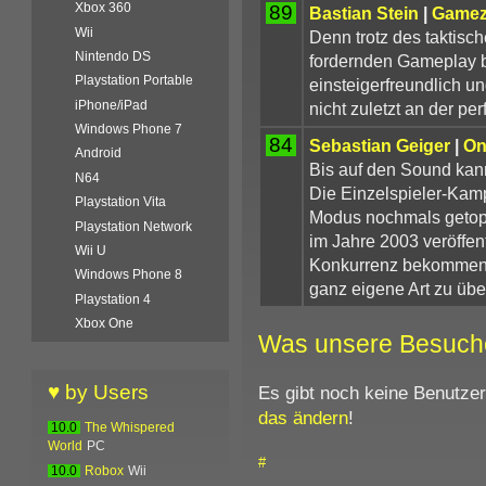
Xbox 360
89
Bastian Stein
|
Game
Wii
Denn trotz des taktisc
Nintendo DS
fordernden Gameplay b
Playstation Portable
einsteigerfreundlich un
iPhone/iPad
nicht zuletzt an der per
Windows Phone 7
84
Sebastian Geiger
|
On
Android
Bis auf den Sound kan
N64
Die Einzelspieler-Kam
Playstation Vita
Modus nochmals getop
Playstation Network
im Jahre 2003 veröffen
Wii U
Konkurrenz bekommen, 
Windows Phone 8
ganz eigene Art zu üb
Playstation 4
Xbox One
Was unsere Besuch
♥ by Users
Es gibt noch keine Benutze
das ändern
!
10.0
The Whispered
World
PC
#
10.0
Robox
Wii