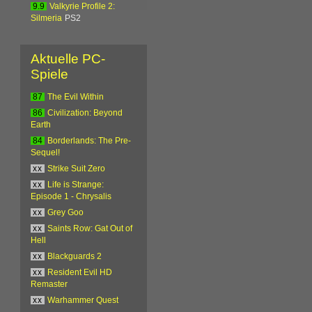
9.9
Valkyrie Profile 2:
Silmeria
PS2
Aktuelle PC-
Spiele
87
The Evil Within
86
Civilization: Beyond
Earth
84
Borderlands: The Pre-
Sequel!
xx
Strike Suit Zero
xx
Life is Strange:
Episode 1 - Chrysalis
xx
Grey Goo
xx
Saints Row: Gat Out of
Hell
xx
Blackguards 2
xx
Resident Evil HD
Remaster
xx
Warhammer Quest