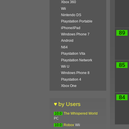
Xbox 360
Wii
Nintendo DS
Playstation Portable
iPhone/iPad
89
Windows Phone 7
Android
N64
Playstation Vita
Playstation Network
85
Wii U
Windows Phone 8
Playstation 4
Xbox One
84
♥ by Users
10.0
The Whispered World
PC
10.0
Robox
Wii