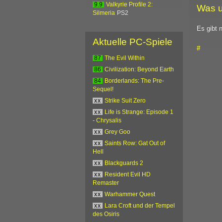
9.9
Valkyrie Profile 2:
Was u
Silmeria
PS2
Es gibt 
Aktuelle PC-Spiele
#
87
The Evil Within
86
Civilization: Beyond Earth
84
Borderlands: The Pre-
Sequel!
xx
Strike Suit Zero
xx
Life is Strange: Episode 1
- Chrysalis
xx
Grey Goo
xx
Saints Row: Gat Out of
Hell
xx
Blackguards 2
xx
Resident Evil HD
Remaster
xx
Warhammer Quest
xx
Lara Croft und der Tempel
des Osiris