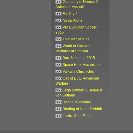
xx
Company of Heroes 2:
Ardennes Assault
xx
Far Cry 4
xx
Never Alone
xx
Pro Evolution Soccer
2015
xx
This War of Mine
xx
World of Warcraft:
Warlords of Draenor
xx
Bau-Simulator 2015
xx
Space Hulk: Ascension
xx
Valkyria Chronicles
xx
Call of Duty: Advanced
Warfare
xx
Lego Batman 3: Jenseits
von Gotham
xx
Randal's Monday
xx
Binding of Isaac: Rebirth
xx
Lords of the Fallen