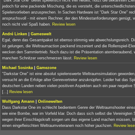
"Dark Star One" bietet spielerisch nicht viel Neues, nutzt die bekannten El
jedoch für eine packende Mischung, die es versteht, die unterschiedlichsten
Spielervorlieben anzusprechen. In Sachen Hardware ist "Dark Star One" rec
anspruchsvoll - mit einem Rechner, der den Mindestanforderungen genügt, 
noch nicht viel Spaß haben.
Review lesen
André Linken
|
Gameswelt
Egal, denn das Gesamtpaket ist ebenso stimmig wie abwechslungsreich. Di
ist gelungen, die Weltraumaction packend inszeniert und die Rollenspiel-El
wecken den Sammlertrieb. Noch dazu ist die Präsentation atemberaubend, 
manchen Schnitzer verschmerzen lässt.
Review lesen
Michael Sosinka
|
Gamezone
"Darkstar One" ist eine absolut spielenswerte Weltraumsimulation geworden,
versucht an die Erfolge alter Genrevertreter anzuknüpfen. Leider hat das Sp
deutschen Landen neben vielen positiven Aspekten auch ein paar negative 
[...]
Review lesen
Wolfgang Amann
|
Onlinewelten
Dass Darkstar One im schlecht bedientem Genre der Weltraumshooter einsc
wie eine Bombe, war im Vorfeld klar. Doch dass sich selbst die Vereinigten 
wegen ihrer Einschlagskraft sorgen um das eigene Land machen müssen, l
einen eingefleischten Weltraumveteranen noch höher jauchzen.
Review lese