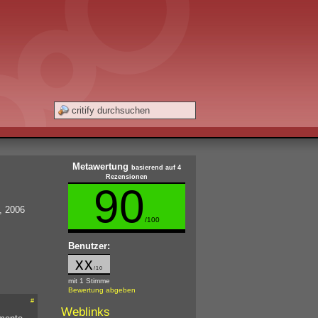
Metawertung
basierend auf 4
Rezensionen
90
, 2006
/100
Benutzer:
xx
/10
mit 1 Stimme
Bewertung abgeben
#
Weblinks