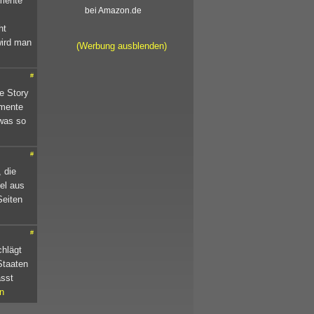
emente
bei Amazon.de
ht
wird man
(Werbung ausblenden)
#
e Story
emente
was so
#
 die
iel aus
Seiten
#
hlägt
Staaten
ässt
n