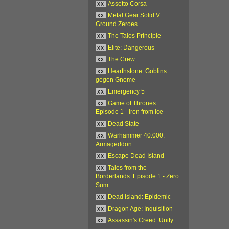
xx
Assetto Corsa
xx
Metal Gear Solid V:
Ground Zeroes
xx
The Talos Principle
xx
Elite: Dangerous
xx
The Crew
xx
Hearthstone: Goblins
gegen Gnome
xx
Emergency 5
xx
Game of Thrones:
Episode 1 - Iron from Ice
xx
Dead State
xx
Warhammer 40.000:
Armageddon
xx
Escape Dead Island
xx
Tales from the
Borderlands: Episode 1 - Zero
Sum
xx
Dead Island: Epidemic
xx
Dragon Age: Inquisition
xx
Assassin's Creed: Unity