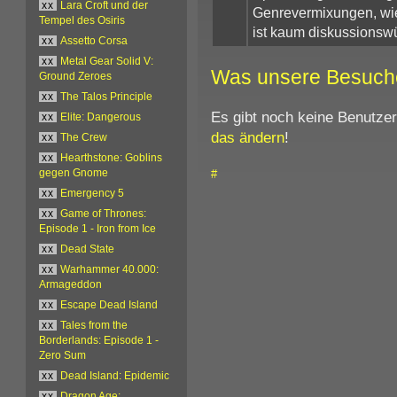
xx
Lara Croft und der
Genrevermixungen, wie
Tempel des Osiris
ist kaum diskussionswü
xx
Assetto Corsa
xx
Metal Gear Solid V:
Was unsere Besuch
Ground Zeroes
xx
The Talos Principle
Es gibt noch keine Benutze
xx
Elite: Dangerous
das ändern
!
xx
The Crew
xx
Hearthstone: Goblins
#
gegen Gnome
xx
Emergency 5
xx
Game of Thrones:
Episode 1 - Iron from Ice
xx
Dead State
xx
Warhammer 40.000:
Armageddon
xx
Escape Dead Island
xx
Tales from the
Borderlands: Episode 1 -
Zero Sum
xx
Dead Island: Epidemic
xx
Dragon Age: