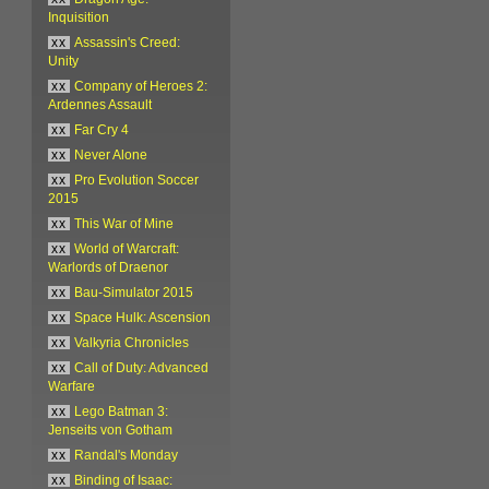
Inquisition
xx
Assassin's Creed:
Unity
xx
Company of Heroes 2:
Ardennes Assault
xx
Far Cry 4
xx
Never Alone
xx
Pro Evolution Soccer
2015
xx
This War of Mine
xx
World of Warcraft:
Warlords of Draenor
xx
Bau-Simulator 2015
xx
Space Hulk: Ascension
xx
Valkyria Chronicles
xx
Call of Duty: Advanced
Warfare
xx
Lego Batman 3:
Jenseits von Gotham
xx
Randal's Monday
xx
Binding of Isaac: