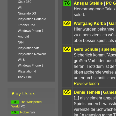
Xbox 360
76
Ansgar Steidle
|
PC 
Wii
Hervorrangende Taktik-
Nintendo DS
sofort.
Playstation Portable
69
Wolfgang Korba
|
Ga
iPhone/iPad
Hier wurden bekannte 
Windows Phone 7
zu einem ziemlich wüs
Android
aber besser spielt, als
N64
66
Playstation Vita
Gerd Schüle
|
spielet
Playstation Network
Sicherlich kommt "Asce
Wii U
großen Vorbilder aus d
Windows Phone 8
heran. Trotzdem ist de
überraschenderweise zu
Playstation 4
unterdurchschnittliche
Xbox One
Review lesen
65
Denis Temelli
|
Game
♥ by Users
[...] als vielmehr ange
10.0
The Whispered
Spielstunden herausste
World
PC
vereinzelter Schwächen
10.0
Robox
Wii
ist. "Ascension to the T