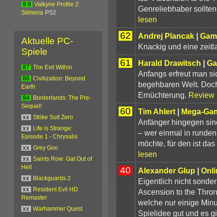
9.9
Valkyrie Profile 2:
Genreliebhaber sollte
Silmeria
PS2
lesen
62
Andrej Plancak
|
Gam
Aktuelle PC-
Knackig und eine zeitl
Spiele
61
Harald Drawitsch
|
Ga
87
The Evil Within
Anfangs erfreut man sic
86
Civilization: Beyond
begehbaren Welt. Doch 
Earth
Ernüchterung.
Review 
84
Borderlands: The Pre-
Sequel!
60
Tim Ahlert
|
Mega-Ga
xx
Strike Suit Zero
Anfänger hingegen sind
xx
Life is Strange:
– wer einmal in runde
Episode 1 - Chrysalis
möchte, für den ist das
xx
Grey Goo
lesen
xx
Saints Row: Gat Out of
Hell
40
Alexander Glup
|
Onli
xx
Blackguards 2
Eigentlich nicht sonder
xx
Resident Evil HD
Ascension to the Thron
Remaster
welche nur einige Minut
xx
Warhammer Quest
Spielidee gut und es gi