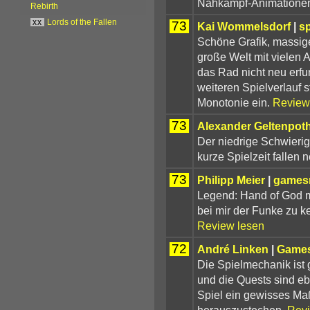
Nahkampf-Animationen 
Rebirth
xx
Lords of the Fallen
73
Kai Wommelsdorf
|
s
Schöne Grafik, massig
große Welt mit vielen
das Rad nicht neu erfu
weiteren Spielverlauf s
Monotonie ein.
Review
73
Alexander Geltenpot
Der niedrige Schwierig
kurze Spielzeit fallen n
73
Philipp Meier
|
games
Legend: Hand of God m
bei mir der Funke zu k
Review lesen
72
André Linken
|
Games
Die Spielmechanik ist 
und die Quests sind eb
Spiel ein gewisses Ma
herauszustechen.
Revi