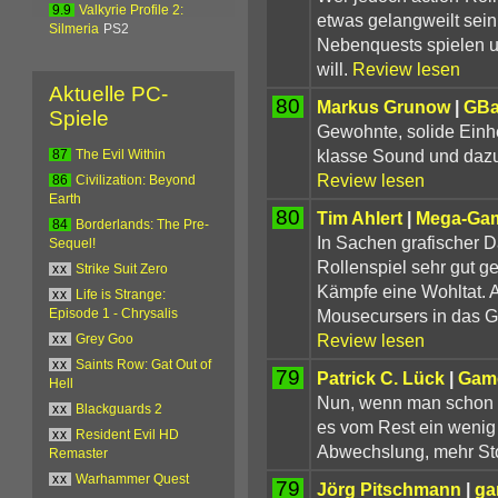
9.9
Valkyrie Profile 2:
etwas gelangweilt sein
Silmeria
PS2
Nebenquests spielen u
will.
Review lesen
Aktuelle PC-
80
Markus Grunow
|
GBa
Spiele
Gewohnte, solide Einhe
klasse Sound und dazu
87
The Evil Within
Review lesen
86
Civilization: Beyond
Earth
80
Tim Ahlert
|
Mega-Ga
84
Borderlands: The Pre-
In Sachen grafischer Da
Sequel!
Rollenspiel sehr gut g
xx
Strike Suit Zero
Kämpfe eine Wohltat. 
xx
Life is Strange:
Mousecursers in das Ge
Episode 1 - Chrysalis
Review lesen
xx
Grey Goo
xx
Saints Row: Gat Out of
79
Patrick C. Lück
|
Gam
Hell
Nun, wenn man schon k
xx
Blackguards 2
es vom Rest ein wenig 
xx
Resident Evil HD
Abwechslung, mehr Sto
Remaster
xx
Warhammer Quest
79
Jörg Pitschmann
|
ga