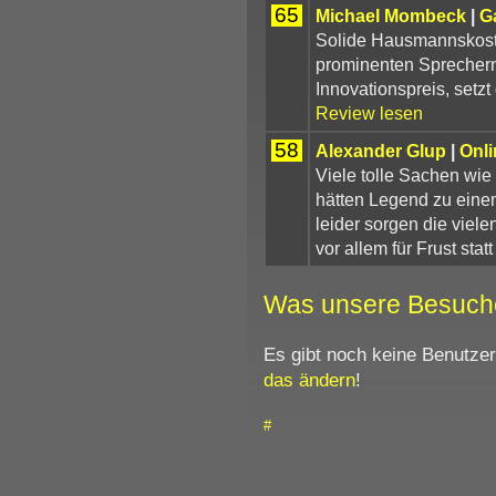
65
Michael Mombeck
|
G
Solide Hausmannskost 
prominenten Sprechern
Innovationspreis, setz
Review lesen
58
Alexander Glup
|
Onli
Viele tolle Sachen wie
hätten Legend zu eine
leider sorgen die viel
vor allem für Frust stat
Was unsere Besuch
Es gibt noch keine Benutze
das ändern
!
#