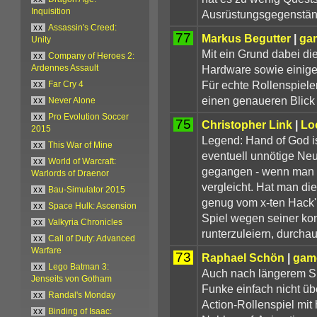
Inquisition
Ausrüstungsgegenstän
xx
Assassin's Creed:
77
Markus Begutter
|
gam
Unity
Mit ein Grund dabei di
xx
Company of Heroes 2:
Hardware sowie einige 
Ardennes Assault
Für echte Rollenspiele
xx
Far Cry 4
einen genaueren Blick 
xx
Never Alone
xx
Pro Evolution Soccer
75
Christopher Link
|
Lo
2015
Legend: Hand of God is
xx
This War of Mine
eventuell unnötige Ne
xx
World of Warcraft:
gegangen - wenn man 
Warlords of Draenor
vergleicht. Hat man di
xx
Bau-Simulator 2015
genug vom x-ten Hack'
xx
Space Hulk: Ascension
Spiel wegen seiner kon
xx
Valkyria Chronicles
runterzuleiern, durchau
xx
Call of Duty: Advanced
Warfare
73
Raphael Schön
|
game
xx
Lego Batman 3:
Auch nach längerem Sp
Jenseits von Gotham
Funke einfach nicht über
xx
Randal's Monday
Action-Rollenspiel mit
xx
Binding of Isaac: