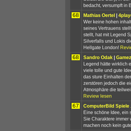
bedacht, versumpft in B
68
Mathias Oertel
|
4play
Wer keine hohen inhal
seines Vertrauens stel
stellt, hat mit Legend
Silverfalls und Lokis d
Hellgate London!
Revi
68
Sandro Odak
|
Gamez
Legend hätte wirklich 
viele tolle und gute Id
das sture Einhalten de
zerstören jedoch die e
Atmosphäre die teilwei
Review lesen
67
ComputerBild Spiele
Eine schöne Idee, ein 
Sie Charaktere immer wi
machen noch kein gute