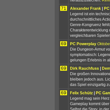
71
Alexander Frank
|
PC
Legend ist ein technis
durchschnittliches Acti
Genre-Kongruenz fehlt,
Charakterentwicklung 
vergleichbaren Spielen
69
PC Powerplay
Oktobe
Die Dungeon-Armut vor 
symptomatisch: Legend
gelungen Erlebnis in al
69
Dirk Rauchfuss
|
Dem
Die großen Innovatione
bleiben jedoch aus. Li
das Spiel einzigartig 
69
Felix Schütz
|
PC Ga
Legend mag sein Herz 
Gameplay kommt über gu
Selbst die Story, in d