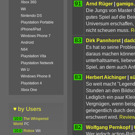
Xbox 360
91
Arnd Rüger
|
gamigo
Wii
Die Jungs von Master 
Nintendo DS
gutes Spiel auf die Bei
Playstation Portable
Universum erschaffen, 
iPhone/iPad
nicht scheuen muss.
R
Windows Phone 7
83
Dirk Pannhorst
|
dadd
Android
Es hat so seine Probl
N64
daraus machen können, 
Playstation Vita
unterhaltsames, liebev
Playstation Network
Spiel, an dem auch An
Wii U
83
Windows Phone 8
Herbert Aichinger
|
s
So weit macht "Legend" 
Playstation 4
Stunden an den Bildsch
Xbox One
Lediglich ein paar Kle
Vergnügen, wenn beisp
♥ by Users
gelegentlich durch de
erschwert wird.
Review
10.0
The Whispered
World
PC
82
Wolfgang Pernkopf
|
10.0
Robox
Wii
Wer jedoch action-Roll