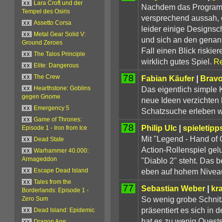
xx
Lara Croft und der
Nachdem das Programm
Tempel des Osiris
versprechend aussah, 
xx
Assetto Corsa
leider einige Designsch
xx
Metal Gear Solid V:
und sich an den genann
Ground Zeroes
Fall einen Blick riskie
xx
The Talos Principle
wirklich gutes Spiel.
Re
xx
Elite: Dangerous
78
Fabian Käufer
|
Bravo
xx
The Crew
Das eigentlich simple 
xx
Hearthstone: Goblins
gegen Gnome
neue Ideen verzichten 
xx
Emergency 5
Schatzsuche erleben will
xx
Game of Thrones:
78
Philip Ulc
|
spieletipp
Episode 1 - Iron from Ice
Mit "Legend - Hand of 
xx
Dead State
Action-Rollenspiel gel
xx
Warhammer 40.000:
"Diablo 2" steht. Das b
Armageddon
eben auf hohem Nivea
xx
Escape Dead Island
xx
Tales from the
77
Sebastian Weber
|
kr
Borderlands: Episode 1 -
So wenig grobe Schnitz
Zero Sum
präsentiert es sich in 
xx
Dead Island: Epidemic
hat es zu wenig Quests
xx
Dragon Age: