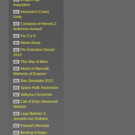
Inquisition
xx
Assassin's Creed:
Unity
xx
Company of Heroes 2:
Ardennes Assault
xx
Far Cry 4
xx
Never Alone
xx
Pro Evolution Soccer
2015
xx
This War of Mine
xx
World of Warcraft:
Warlords of Draenor
xx
Bau-Simulator 2015
xx
Space Hulk: Ascension
xx
Valkyria Chronicles
xx
Call of Duty: Advanced
Warfare
xx
Lego Batman 3:
Jenseits von Gotham
xx
Randal's Monday
xx
Binding of Isaac: