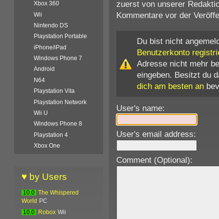
zuerst von unserer Redaktio
Xbox 360
Kommentare vor der Veröffen
Wii
Nintendo DS
Playstation Portable
Du bist nicht angemeld
iPhone/iPad
Benutzerkonto registri
Windows Phone 7
Adresse nicht mehr b
Android
eingeben. Besitzt du 
N64
dich am besten an
bev
Playstation Vita
Playstation Network
User's name:
Wii U
Windows Phone 8
User's email address:
Playstation 4
Xbox One
Comment (Optional):
♥ by Users
10.0
The Whispered
World
PC
10.0
Robox
Wii