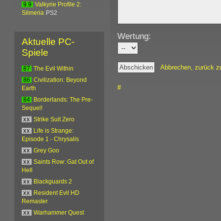
9.9
Valkyrie Profile 2:
Silmeria
PS2
Wertung:
Aktuelle PC-
Spiele
Abbrechen, zurück z
87
The Evil Within
86
Civilization: Beyond
#
Earth
84
Borderlands: The Pre-
Sequel!
xx
Strike Suit Zero
xx
Life is Strange:
Episode 1 - Chrysalis
xx
Grey Goo
xx
Saints Row: Gat Out of
Hell
xx
Blackguards 2
xx
Resident Evil HD
Remaster
xx
Warhammer Quest