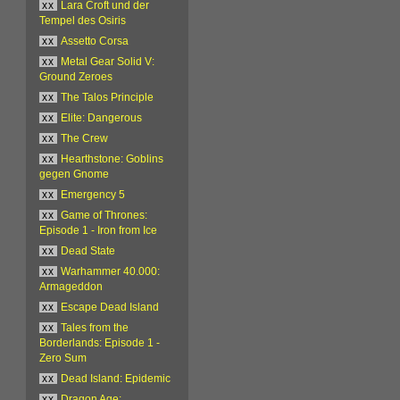
xx
Lara Croft und der
Tempel des Osiris
xx
Assetto Corsa
xx
Metal Gear Solid V:
Ground Zeroes
xx
The Talos Principle
xx
Elite: Dangerous
xx
The Crew
xx
Hearthstone: Goblins
gegen Gnome
xx
Emergency 5
xx
Game of Thrones:
Episode 1 - Iron from Ice
xx
Dead State
xx
Warhammer 40.000:
Armageddon
xx
Escape Dead Island
xx
Tales from the
Borderlands: Episode 1 -
Zero Sum
xx
Dead Island: Epidemic
xx
Dragon Age: