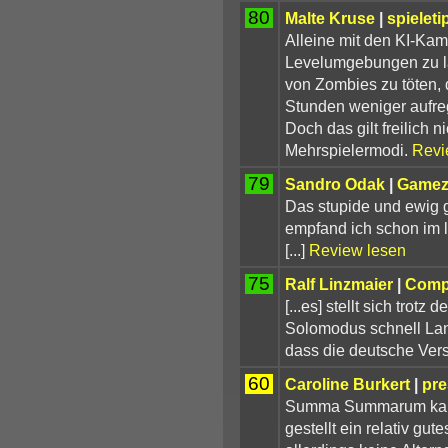
80
Malte Kruse
|
spieleti
Alleine mit den KI-Kam
Levelumgebungen zu la
von Zombies zu töten, 
Stunden weniger aufre
Doch das gilt freilich n
Mehrspielermodi.
Revi
79
Sandro Odak
|
Gamez
Das stupide und ewig 
empfand ich schon im le
[...]
Review lesen
75
Ralf Linzmaier
|
Compu
[...es] stellt sich tro
Solomodus schnell Lan
dass die deutsche Ver
60
Caroline Burkert
|
pr
Summa Summarum kann
gestellt ein relativ gut