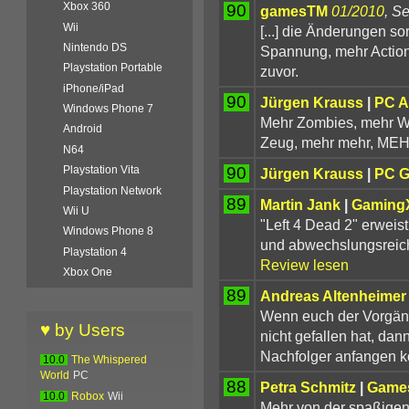
Xbox 360
90
gamesTM
01/2010
, Se
Wii
[...] die Änderungen so
Nintendo DS
Spannung, mehr Action 
Playstation Portable
zuvor.
iPhone/iPad
90
Jürgen Krauss
|
PC A
Windows Phone 7
Mehr Zombies, mehr Wa
Android
Zeug, mehr mehr, MEH
N64
90
Playstation Vita
Jürgen Krauss
|
PC 
Playstation Network
89
Martin Jank
|
Gaming
Wii U
"Left 4 Dead 2" erweis
Windows Phone 8
und abwechslungsreiche
Playstation 4
Review lesen
Xbox One
89
Andreas Altenheimer
Wenn euch der Vorgän
♥ by Users
nicht gefallen hat, dan
Nachfolger anfangen 
10.0
The Whispered
World
PC
88
Petra Schmitz
|
Games
10.0
Robox
Wii
Mehr von der spaßigen