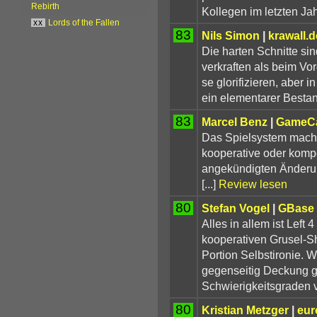
Rebirth
Kollegen im letzten Ja
xx
Lords of the Fallen
83
Nils Simon
|
krawall.
Die harten Schnitte si
verkraften als beim Vor
se glorifizieren, aber i
ein elementarer Bestan
83
Marcel Benz
|
GameCa
Das Spielsystem mach
kooperative oder kompe
angekündigten Änderun
[...]
Review lesen
80
Stefan Vogel
|
GBase
Alles in allem ist Left
kooperativen Grusel-Sh
Portion Selbstironie. W
gegenseitig Deckung g
Schwierigkeitsgraden v
80
Kristian Metzger
|
eur