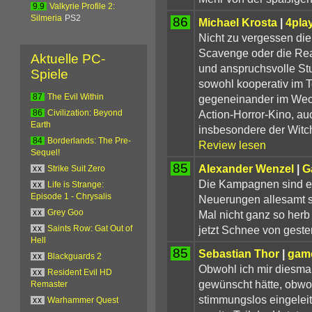
9.9
Valkyrie Profile 2:
Silmeria
PS2
86
Michael Krosta
|
4pla
Nicht zu vergessen di
Scavenge oder die Real
Aktuelle PC-
und anspruchsvolle St
Spiele
sowohl kooperativ im 
gegeneinander im Wech
87
The Evil Within
Action-Horror-Kino, au
86
Civilization: Beyond
Earth
insbesondere der Witc
84
Borderlands: The Pre-
Review lesen
Sequel!
85
Alexander Wenzel
|
G
xx
Strike Suit Zero
Die Kampagnen sind e
xx
Life is Strange:
Episode 1 - Chrysalis
Neuerungen allesamt si
Mal nicht ganz so herb
xx
Grey Goo
jetzt Schnee von geste
xx
Saints Row: Gat Out of
Hell
85
Sebastian Thor
|
gam
xx
Blackguards 2
Obwohl ich mir diesmal
xx
Resident Evil HD
gewünscht hätte, obwo
Remaster
stimmungslos eingelei
xx
Warhammer Quest