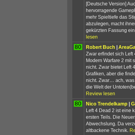
[Deutsche Version] Auc
hervorragende Gamepl
mehr Spieltiefe das S
abzulegen, macht ihne
gekürzten Fassung ein
lesen
80
Robert Buch
|
AreaG
Zwar erfindet sich Left
Modern Warfare 2 mit
nicht. Zwar bietet Left
Grafiken, aber die find
nicht. Zwar… ach, was 
die Welt der Untoten(b
Review lesen
80
Nico Trendelkamp
|
G
Left 4 Dead 2 ist eine
ersten Teils. Die Neu
Abwechslung. Da verze
altbackene Technik.
Re