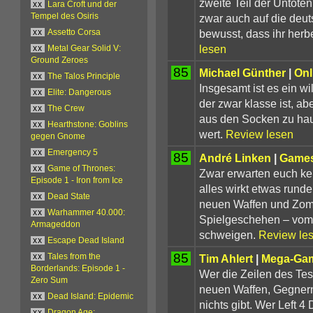
zweite Teil der Untoten
xx
Lara Croft und der
zwar auch auf die deu
Tempel des Osiris
bewusst, dass ihr herbe
xx
Assetto Corsa
lesen
xx
Metal Gear Solid V:
Ground Zeroes
85
Michael Günther
|
Onl
xx
The Talos Principle
Insgesamt ist es ein w
xx
Elite: Dangerous
der zwar klasse ist, ab
xx
The Crew
aus den Socken zu hau
xx
Hearthstone: Goblins
wert.
Review lesen
gegen Gnome
xx
Emergency 5
85
André Linken
|
Games
xx
Game of Thrones:
Zwar erwarten euch k
Episode 1 - Iron from Ice
alles wirkt etwas rund
xx
Dead State
neuen Waffen und Zom
xx
Warhammer 40.000:
Spielgeschehen – vom
Armageddon
schweigen.
Review le
xx
Escape Dead Island
85
Tim Ahlert
|
Mega-Ga
xx
Tales from the
Borderlands: Episode 1 -
Wer die Zeilen des Tes
Zero Sum
neuen Waffen, Gegnern
xx
Dead Island: Epidemic
nichts gibt. Wer Left 4
xx
Dragon Age: