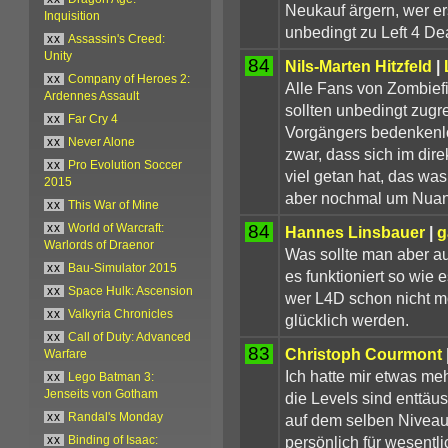
Neukauf ärgern, wer er
Inquisition
unbedingt zu Left 4 Dea
xx
Assassin's Creed:
Unity
84
Nils-Marten Hitzfeld
|
xx
Company of Heroes 2:
Alle Fans von Zombief
Ardennes Assault
sollten unbedingt zugr
xx
Far Cry 4
Vorgängers bedenkenlo
xx
Never Alone
zwar, dass sich im dir
xx
Pro Evolution Soccer
viel getan hat, das was
2015
aber nochmal um Nua
xx
This War of Mine
84
xx
World of Warcraft:
Hannes Linsbauer
|
g
Warlords of Draenor
Was sollte man aber a
xx
Bau-Simulator 2015
es funktioniert so wie 
xx
Space Hulk: Ascension
wer L4D schon nicht mo
xx
Valkyria Chronicles
glücklich werden.
xx
Call of Duty: Advanced
83
Christoph Courmont
Warfare
Ich hatte mir etwas meh
xx
Lego Batman 3:
Jenseits von Gotham
die Levels sind enttäu
auf dem selben Niveau w
xx
Randal's Monday
persönlich für wesentli
xx
Binding of Isaac: