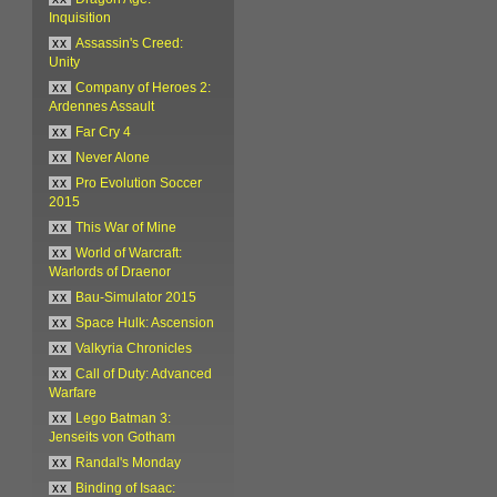
Inquisition
xx
Assassin's Creed:
Unity
xx
Company of Heroes 2:
Ardennes Assault
xx
Far Cry 4
xx
Never Alone
xx
Pro Evolution Soccer
2015
xx
This War of Mine
xx
World of Warcraft:
Warlords of Draenor
xx
Bau-Simulator 2015
xx
Space Hulk: Ascension
xx
Valkyria Chronicles
xx
Call of Duty: Advanced
Warfare
xx
Lego Batman 3:
Jenseits von Gotham
xx
Randal's Monday
xx
Binding of Isaac: