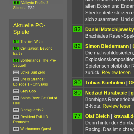
9.9
Valkyrie Profile 2:
allen Ecken und Ende
Silmeria
PS2
Streckenteile stürzen 
sich zusammen. Und das 
Aktuelle PC-
82
Daniel Matschijewsky
Spiele
Brachiales Raser-Spekt
87
The Evil Within
82
Simon Biedermann
|
86
Civilization: Beyond
Die mal wohldosierten
Earth
Explosionskompositio
84
Borderlands: The Pre-
Spielerisch bleibt der 
Sequel!
zurück.
Review lesen
xx
Strike Suit Zero
xx
Life is Strange:
80
Tobias Kuehnlein
|
G
Episode 1 - Chrysalis
80
xx
Grey Goo
Nedzad Hurabasic
|
g
xx
Saints Row: Gat Out of
Bombiges Rennerlebnis
Hell
B-Note.
Review lesen
xx
Blackguards 2
77
Olaf Bleich
|
krawall.
xx
Resident Evil HD
Denn hinter der Bombas
Remaster
Racing. Das ist nicht w
xx
Warhammer Quest