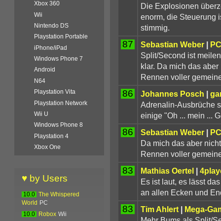
Xbox 360
Die Explosionen überze
Wii
enorm, die Steuerung i
Nintendo DS
stimmig.
Playstation Portable
87
Sebastian Weber
|
PC
iPhone/iPad
Split/Second ist meilen
Windows Phone 7
klar. Da mich das aber n
Android
Rennen voller gemeine
N64
86
Playstation Vita
Johannes Posch
|
ga
Playstation Network
Adrenalin-Ausbrüche s
Wii U
einige "Oh ... mein ...
Windows Phone 8
86
Sebastian Weber
|
PC
Playstation 4
Da mich das aber nicht 
Xbox One
Rennen voller gemeine
83
Mathias Oertel
|
4play
♥ by Users
Es ist laut, es lässt da
an allen Ecken und End
10.0
The Whispered
World
PC
83
Tim Ahlert
|
Mega-Ga
10.0
Robox
Wii
Mehr Bums als Split/S