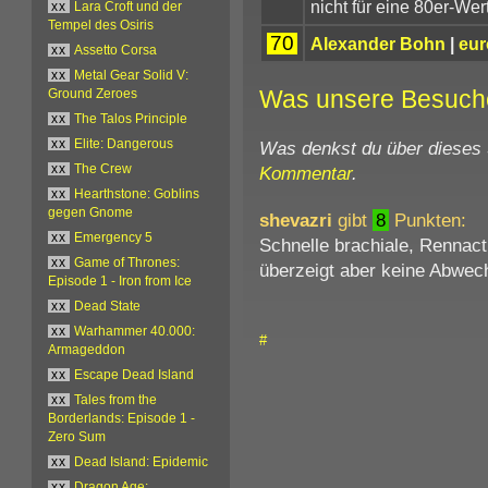
nicht für eine 80er-Wer
xx
Lara Croft und der
Tempel des Osiris
70
Alexander Bohn
|
eur
xx
Assetto Corsa
xx
Metal Gear Solid V:
Was unsere Besuch
Ground Zeroes
xx
The Talos Principle
Was denkst du über dieses
xx
Elite: Dangerous
Kommentar
.
xx
The Crew
xx
Hearthstone: Goblins
gegen Gnome
shevazri
gibt
8
Punkten:
xx
Emergency 5
Schnelle brachiale, Rennact
xx
Game of Thrones:
überzeigt aber keine Abwech
Episode 1 - Iron from Ice
xx
Dead State
xx
Warhammer 40.000:
#
Armageddon
xx
Escape Dead Island
xx
Tales from the
Borderlands: Episode 1 -
Zero Sum
xx
Dead Island: Epidemic
xx
Dragon Age: