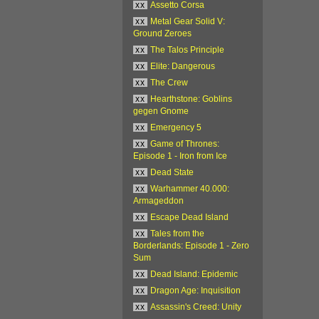
xx
Assetto Corsa
xx
Metal Gear Solid V:
Ground Zeroes
xx
The Talos Principle
xx
Elite: Dangerous
xx
The Crew
xx
Hearthstone: Goblins
gegen Gnome
xx
Emergency 5
xx
Game of Thrones:
Episode 1 - Iron from Ice
xx
Dead State
xx
Warhammer 40.000:
Armageddon
xx
Escape Dead Island
xx
Tales from the
Borderlands: Episode 1 - Zero
Sum
xx
Dead Island: Epidemic
xx
Dragon Age: Inquisition
xx
Assassin's Creed: Unity