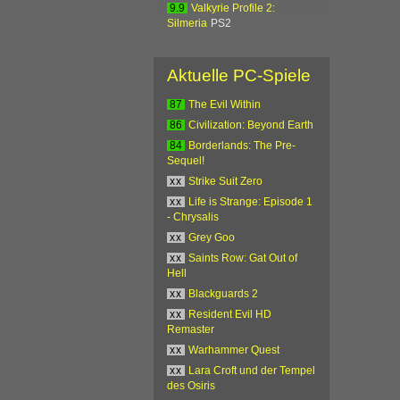
9.9
Valkyrie Profile 2:
Silmeria
PS2
Aktuelle PC-Spiele
87
The Evil Within
86
Civilization: Beyond Earth
84
Borderlands: The Pre-
Sequel!
xx
Strike Suit Zero
xx
Life is Strange: Episode 1
- Chrysalis
xx
Grey Goo
xx
Saints Row: Gat Out of
Hell
xx
Blackguards 2
xx
Resident Evil HD
Remaster
xx
Warhammer Quest
xx
Lara Croft und der Tempel
des Osiris