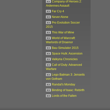
xx
Company of Heroes 2:
Ardennes Assault
xx
Far Cry 4
xx
Never Alone
xx
Pro Evolution Soccer
2015
xx
This War of Mine
xx
World of Warcraft:
Warlords of Draenor
xx
Bau-Simulator 2015
xx
Space Hulk: Ascension
xx
Valkyria Chronicles
xx
Call of Duty: Advanced
Warfare
xx
Lego Batman 3: Jenseits
von Gotham
xx
Randal's Monday
xx
Binding of Isaac: Rebirth
xx
Lords of the Fallen