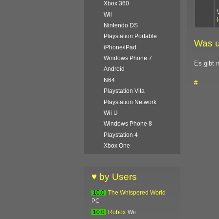
Xbox 360
Wii
Nintendo DS
Playstation Portable
Was u
iPhone/iPad
Windows Phone 7
Es gibt 
Android
N64
#
Playstation Vita
Playstation Network
Wii U
Windows Phone 8
Playstation 4
Xbox One
♥ by Users
10.0
The Whispered World
PC
10.0
Robox
Wii