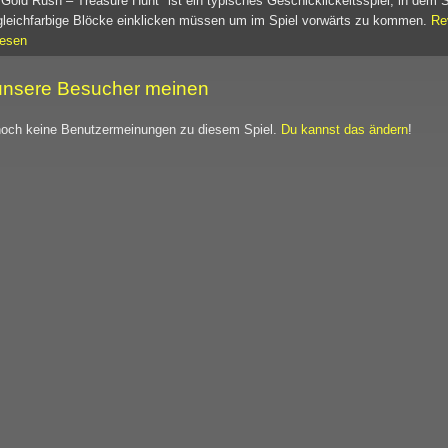
"Gold Rush – Treasure Hunt" ist ein typisches Geschicklickeitsspiel, in dem 
gleichfarbige Blöcke einklicken müssen um im Spiel vorwärts zu kommen.
Re
lesen
nsere Besucher meinen
noch keine Benutzermeinungen zu diesem Spiel.
Du kannst das ändern
!