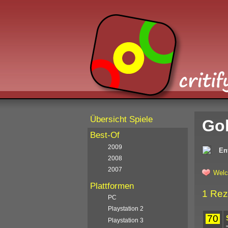
Übersicht Spiele
Gol
Best-Of
2009
En
2008
2007
Welc
Plattformen
1 Rez
PC
Playstation 2
70
Playstation 3