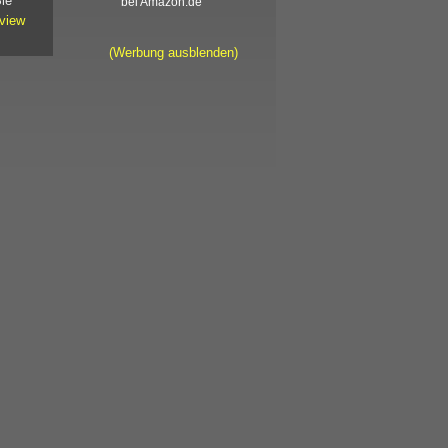
Sie
bei Amazon.de
view
(Werbung ausblenden)