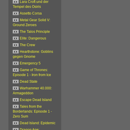
xx
Lara Croft und der
Tempel des Osiris
xx
Assetto Corsa
xx
Metal Gear Solid V:
Ground Zeroes
xx
The Talos Principle
xx
Elite: Dangerous
xx
The Crew
xx
Hearthstone: Goblins
gegen Gnome
xx
Emergency 5
xx
Game of Thrones:
Episode 1 - Iron from Ice
xx
Dead State
xx
Warhammer 40.000:
Armageddon
xx
Escape Dead Island
xx
Tales from the
Borderlands: Episode 1 -
Zero Sum
xx
Dead Island: Epidemic
xx
Dragon Age: