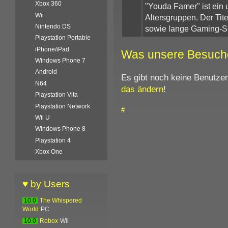
Xbox 360
"Youda Famer" ist ein u
Wii
Altersgruppen. Der Tite
Nintendo DS
sowie lange Gaming-S
Playstation Portable
iPhone/iPad
Was unsere Besuch
Windows Phone 7
Android
Es gibt noch keine Benutze
N64
das ändern
!
Playstation Vita
Playstation Network
#
Wii U
Windows Phone 8
Playstation 4
Xbox One
♥ by Users
10.0
The Whispered
World
PC
10.0
Robox
Wii