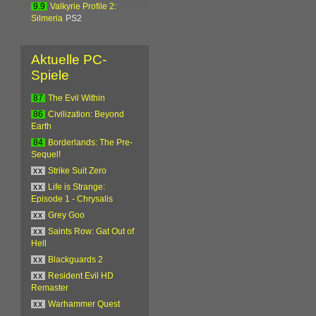
9.9
Valkyrie Profile 2:
Silmeria
PS2
Aktuelle PC-
Spiele
87
The Evil Within
86
Civilization: Beyond
Earth
84
Borderlands: The Pre-
Sequel!
xx
Strike Suit Zero
xx
Life is Strange:
Episode 1 - Chrysalis
xx
Grey Goo
xx
Saints Row: Gat Out of
Hell
xx
Blackguards 2
xx
Resident Evil HD
Remaster
xx
Warhammer Quest