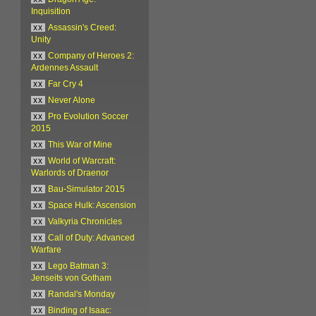
Inquisition
xx
Assassin's Creed:
Unity
xx
Company of Heroes 2:
Ardennes Assault
xx
Far Cry 4
xx
Never Alone
xx
Pro Evolution Soccer
2015
xx
This War of Mine
xx
World of Warcraft:
Warlords of Draenor
xx
Bau-Simulator 2015
xx
Space Hulk: Ascension
xx
Valkyria Chronicles
xx
Call of Duty: Advanced
Warfare
xx
Lego Batman 3:
Jenseits von Gotham
xx
Randal's Monday
xx
Binding of Isaac: