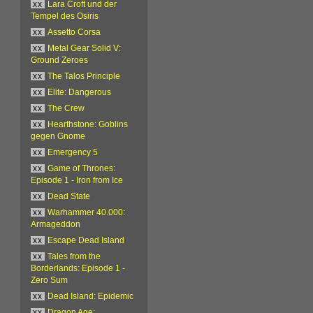
xx
Lara Croft und der
Tempel des Osiris
xx
Assetto Corsa
xx
Metal Gear Solid V:
Ground Zeroes
xx
The Talos Principle
xx
Elite: Dangerous
xx
The Crew
xx
Hearthstone: Goblins
gegen Gnome
xx
Emergency 5
xx
Game of Thrones:
Episode 1 - Iron from Ice
xx
Dead State
xx
Warhammer 40.000:
Armageddon
xx
Escape Dead Island
xx
Tales from the
Borderlands: Episode 1 -
Zero Sum
xx
Dead Island: Epidemic
xx
Dragon Age: