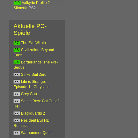
9.9
Valkyrie Profile 2:
Silmeria
PS2
Aktuelle PC-
Spiele
87
The Evil Within
86
Civilization: Beyond
Earth
84
Borderlands: The Pre-
Sequel!
xx
Strike Suit Zero
xx
Life is Strange:
Episode 1 - Chrysalis
xx
Grey Goo
xx
Saints Row: Gat Out of
Hell
xx
Blackguards 2
xx
Resident Evil HD
Remaster
xx
Warhammer Quest