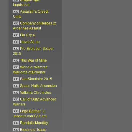
Inquisition
xx
Assassin's Creed:
Unity
xx
Company of Heroes 2:
Ardennes Assault
xx
Far Cry 4
xx
Never Alone
xx
Pro Evolution Soccer
2015
xx
This War of Mine
xx
World of Warcraft:
Warlords of Draenor
xx
Bau-Simulator 2015
xx
Space Hulk: Ascension
xx
Valkyria Chronicles
xx
Call of Duty: Advanced
Warfare
xx
Lego Batman 3:
Jenseits von Gotham
xx
Randal's Monday
xx
Binding of Isaac: