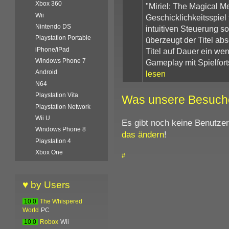
Xbox 360
"Miriel: The Magical Me
Wii
Geschicklichkeitsspiel 
Nintendo DS
intuitiven Steuerung s
Playstation Portable
überzeugt der Titel abs
iPhone/iPad
Titel auf Dauer ein we
Windows Phone 7
Gameplay mit Spielforts
Android
lesen
N64
Playstation Vita
Was unsere Besuch
Playstation Network
Wii U
Es gibt noch keine Benutze
Windows Phone 8
das ändern
!
Playstation 4
Xbox One
#
♥ by Users
10.0
The Whispered
World
PC
10.0
Robox
Wii