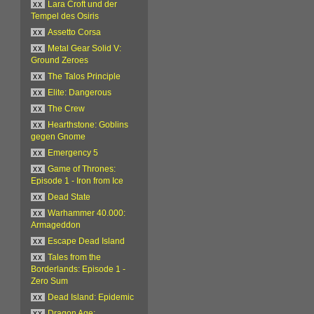
xx
Lara Croft und der
Tempel des Osiris
xx
Assetto Corsa
xx
Metal Gear Solid V:
Ground Zeroes
xx
The Talos Principle
xx
Elite: Dangerous
xx
The Crew
xx
Hearthstone: Goblins
gegen Gnome
xx
Emergency 5
xx
Game of Thrones:
Episode 1 - Iron from Ice
xx
Dead State
xx
Warhammer 40.000:
Armageddon
xx
Escape Dead Island
xx
Tales from the
Borderlands: Episode 1 -
Zero Sum
xx
Dead Island: Epidemic
xx
Dragon Age: