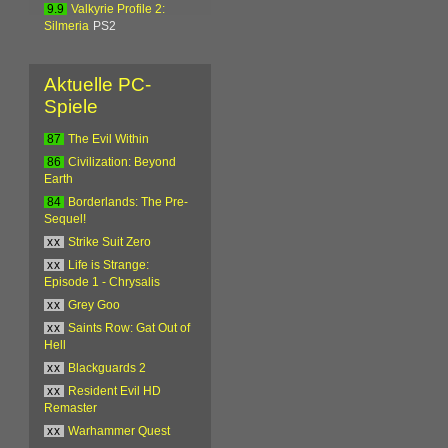
9.9
Valkyrie Profile 2:
Silmeria
PS2
Aktuelle PC-
Spiele
87
The Evil Within
86
Civilization: Beyond
Earth
84
Borderlands: The Pre-
Sequel!
xx
Strike Suit Zero
xx
Life is Strange:
Episode 1 - Chrysalis
xx
Grey Goo
xx
Saints Row: Gat Out of
Hell
xx
Blackguards 2
xx
Resident Evil HD
Remaster
xx
Warhammer Quest