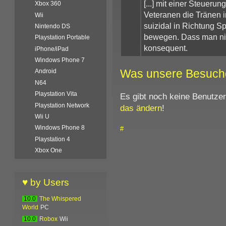
[...] mit einer Steueru
Xbox 360
Veteranen die Tränen i
Wii
suizidal in Richtung Sp
Nintendo DS
bewegen. Dass man nich
Playstation Portable
konsequent.
iPhone/iPad
Windows Phone 7
Was unsere Besuch
Android
N64
Playstation Vita
Es gibt noch keine Benutze
Playstation Network
das ändern
!
Wii U
Windows Phone 8
#
Playstation 4
Xbox One
♥ by Users
10.0
The Whispered
World
PC
10.0
Robox
Wii