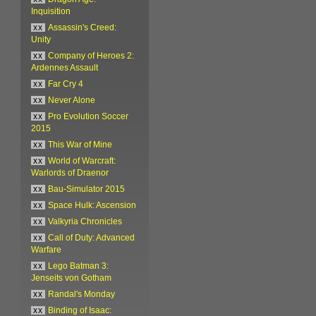
Inquisition
xx
Assassin's Creed:
Unity
xx
Company of Heroes 2:
Ardennes Assault
xx
Far Cry 4
xx
Never Alone
xx
Pro Evolution Soccer
2015
xx
This War of Mine
xx
World of Warcraft:
Warlords of Draenor
xx
Bau-Simulator 2015
xx
Space Hulk: Ascension
xx
Valkyria Chronicles
xx
Call of Duty: Advanced
Warfare
xx
Lego Batman 3:
Jenseits von Gotham
xx
Randal's Monday
xx
Binding of Isaac: