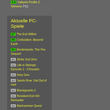
9.9
Valkyrie Profile 2:
Silmeria
PS2
Aktuelle PC-
Spiele
87
The Evil Within
86
Civilization: Beyond
Earth
84
Borderlands: The Pre-
Sequel!
xx
Strike Suit Zero
xx
Life is Strange:
Episode 1 - Chrysalis
xx
Grey Goo
xx
Saints Row: Gat Out of
Hell
xx
Blackguards 2
xx
Resident Evil HD
Remaster
xx
Warhammer Quest