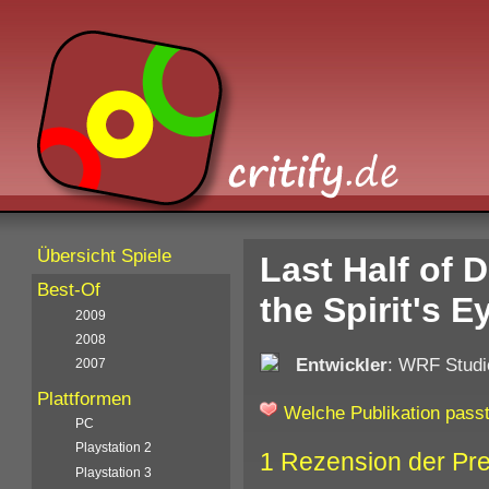
Übersicht Spiele
Last Half of
Best-Of
the Spirit's E
2009
2008
Entwickler
: WRF Studi
2007
Plattformen
Welche Publikation passt
PC
Playstation 2
1 Rezension der Pr
Playstation 3