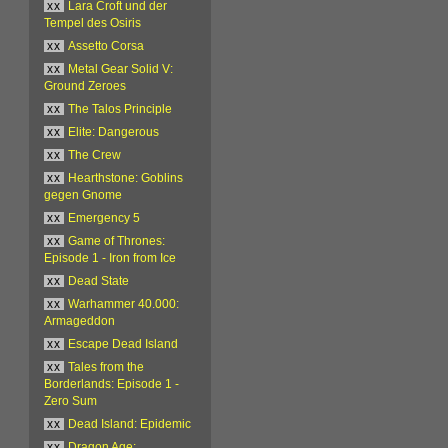
xx
Lara Croft und der
Tempel des Osiris
xx
Assetto Corsa
xx
Metal Gear Solid V:
Ground Zeroes
xx
The Talos Principle
xx
Elite: Dangerous
xx
The Crew
xx
Hearthstone: Goblins
gegen Gnome
xx
Emergency 5
xx
Game of Thrones:
Episode 1 - Iron from Ice
xx
Dead State
xx
Warhammer 40.000:
Armageddon
xx
Escape Dead Island
xx
Tales from the
Borderlands: Episode 1 -
Zero Sum
xx
Dead Island: Epidemic
xx
Dragon Age: