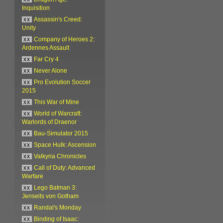
Inquisition
xx
Assassin's Creed:
Unity
xx
Company of Heroes 2:
Ardennes Assault
xx
Far Cry 4
xx
Never Alone
xx
Pro Evolution Soccer
2015
xx
This War of Mine
xx
World of Warcraft:
Warlords of Draenor
xx
Bau-Simulator 2015
xx
Space Hulk: Ascension
xx
Valkyria Chronicles
xx
Call of Duty: Advanced
Warfare
xx
Lego Batman 3:
Jenseits von Gotham
xx
Randal's Monday
xx
Binding of Isaac: